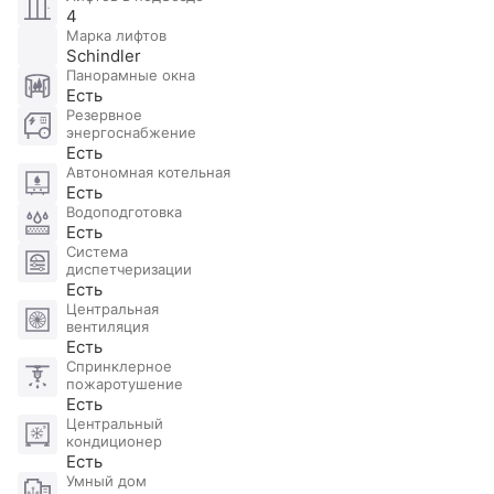
изысканные рестораны, фудмолл «ДЕПО» и
4
Марка лифтов
гастрохолл на Тишинке. Поблизости Музей
Schindler
современного искусства, Концертный зал им.
Панорамные окна
Чайковского, известные московские театры –
Есть
Резервное
Театр Сатиры, МХАТ, Практика, Электротеатр
энергоснабжение
Станиславского и Драмтеатр им. Пушкина.
Есть
Автономная котельная
Есть
Водоподготовка
Есть
Система
диспетчеризации
Есть
Центральная
вентиляция
Есть
Спринклерное
пожаротушение
Есть
Центральный
кондиционер
Есть
Умный дом