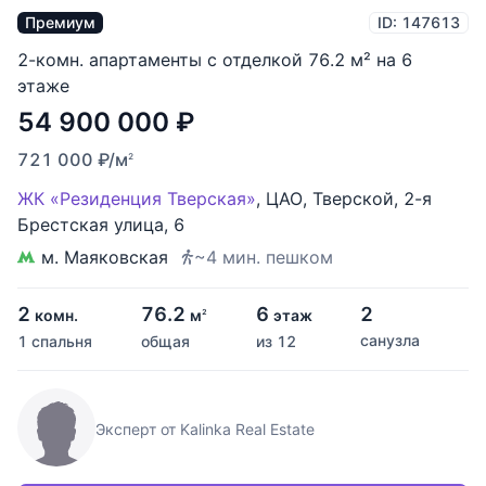
Премиум
ID: 147613
2-комн. апартаменты с отделкой 76.2 м² на 6
этаже
54 900 000
₽
721 000
₽
/м
2
ЖК «Резиденция Тверская»
,
ЦАО
,
Тверской
,
2-я
Брестская улица
,
6
м. Маяковская
~4 мин. пешком
2
76.2
6
2
комн.
м
этаж
2
санузла
1 спальня
общая
из 12
Эксперт от Kalinka Real Estate