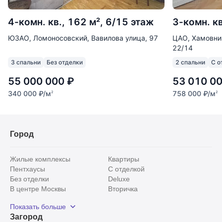
4-комн. кв., 162 м², 6/15 этаж
3-комн. кв
ЮЗАО, Ломоносовский, Вавилова улица, 97
ЦАО, Хамовни
22/14
3 спальни
Без отделки
2 спальни
С о
55 000 000
₽
53 010 0
340 000
₽
/м
758 000
₽
/м
2
2
Город
Жилые комплексы
Квартиры
Пентхаусы
С отделкой
Без отделки
Deluxe
В центре Москвы
Вторичка
Видовые
Эксклюзивы
Показать больше
Рядом с парком
Популярные локации
Загород
С панорамными окнами
Внутри Садового кольца