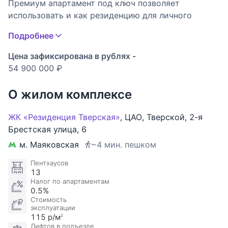
Премиум апартамент под ключ позволяет
использовать и как резиденцию для личного
проживания, офис, доходную аренду или
Подробнее
инвестицию. Налог 0,5% от кадастровой
стоимости.
Цена зафиксирована в рублях -
54 900 000 ₽
Планировочное решение: холл, гардеробная с
постирочной, гостевой санузел, кухня-гостиная,
О жилом комплексе
мастер-спальня со своей ванной комнатой.
ЖК «Резиденция Тверская»
,
ЦАО
,
Тверской
,
2-я
Внутреннее пространство выдержано в стиле
Брестская улица
,
6
современной классики. В отделке использованы
м. Маяковская
~4 мин. пешком
натуральные материалы премиальных брендов.
Пентхаусов
13
Панорамные окна ориентированы в сторону 1-й
Налог по апартаментам
Брестской улицы.
0.5%
Стоимость
эксплуатации
В пешей доступности Белая площадь и
115 р/м
2
легендарные Патриаршие пруды, модные бары,
Лифтов в подъезде