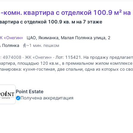
-комн. квартира с отделкой 100.9 м² на
вартира с отделкой 100.9 кв. м на 7 этаже
К «Онегин»
ЦАО
,
Якиманка
,
Малая Полянка улица
, 2
Полянка
~1 мин. пешком
D: 4974008
·
ЖК «Онегин»
·
Лот: 115421. На продажу предлагае
вартира, площадью 120 кв.м., в премиальном жилом комплексе 
ланировка: кухня-гостиная, две спальни, одна из которых со св
ардеробная, гостевой санузел, постирочная, прихожая
Point Estate
Получена аккредитация