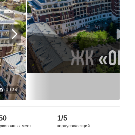
1
/
24
50
1/5
рковочных мест
корпусов/секций