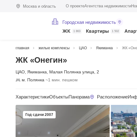
О проекте
Агентства недвижимости
Но
Москва и область
Городская недвижимость
ЖК
Квартиры
Апар
1 863
1 502
главная
жилые комплексы
ЦАО
Якиманка
ЖК «Оне
ЖК «Онегин»
ЦАО
,
Якиманка
,
Малая Полянка улица
,
2
м. Полянка
~1 мин. пешком
Характеристики
Объекты
Панорама
Расположение
Инф
Год сдачи 2007