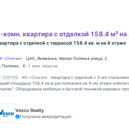
-комн. квартира с отделкой 158.4 м² на
вартира с отделкой с террасой 158.4 кв. м на 4 этаже
К «Онегин»
ЦАО
,
Якиманка
,
Малая Полянка улица
, 2
Полянка
~1 мин. пешком
D: 220792
·
ЖК «Онегин»
·
Квартира с отделкой с 3-мя спальнями
бщей площадью 158,4 кв.м расположена на 4-ом этаже элитног
Онегин”. Оборудована мебелью и бытовой техникой мировых про
нженерия: центральное
Vesco Realty
Получена аккредитация