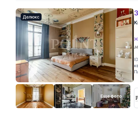
3
Делюкс
К
Ж
I
к
П
г
Еще фото