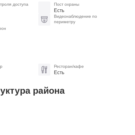
троля доступа
Пост охраны
Есть
Видеонаблюдение по
периметру
фон
тр
Ресторан/кафе
Есть
уктура района