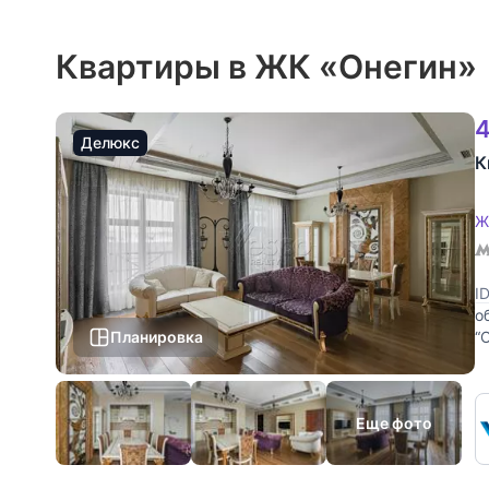
Квартиры в ЖК «Онегин»
4
Делюкс
К
Ж
I
о
Планировка
“
И
Еще фото