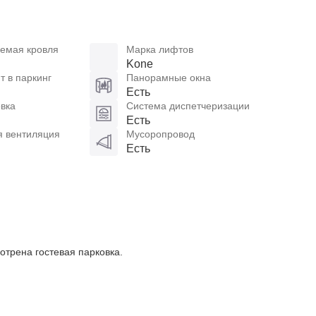
емая кровля
Марка лифтов
Kone
 в паркинг
Панорамные окна
Есть
вка
Система диспетчеризации
Есть
я вентиляция
Мусоропровод
Есть
отрена гостевая парковка.