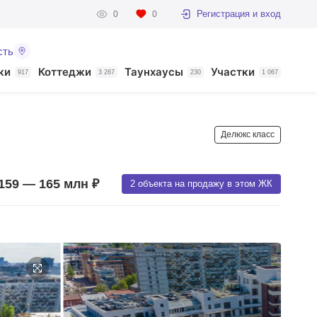
Регистрация и вход
0
0
сть
ки
Коттеджи
Таунхаусы
Участки
917
3 267
230
1 067
Делюкс класс
159 — 165 млн ₽
2 объекта на продажу в этом ЖК