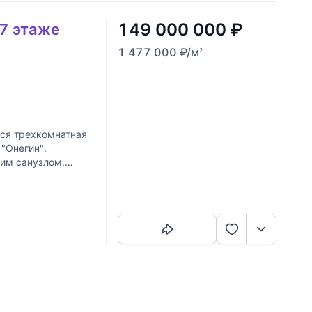
149 000 000
₽
 7 этаже
1 477 000
₽
/м
2
тся трехкомнатная
"Онегин".
оим санузлом,
Скопировать ссылку