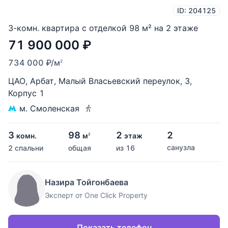
ID: 204125
3-комн. квартира с отделкой 98 м² на 2 этаже
71 900 000
₽
734 000
₽
/м
2
ЦАО
,
Арбат
,
Малый Власьевский переулок
,
3
,
Корпус 1
м. Смоленская
3
98
2
2
комн.
м
этаж
2
санузла
2 спальни
общая
из 16
Назира Тойгонбаева
Эксперт от One Click Property
Показать телефон