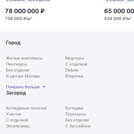
78 000 000
₽
65 000 0
758 000
₽
/м
434 000
₽
/м
2
2
Город
Жилые комплексы
Квартиры
Пентхаусы
С отделкой
Без отделки
Deluxe
В центре Москвы
Вторичка
Видовые
Эксклюзивы
Показать больше
Рядом с парком
Популярные локации
Загород
С панорамными окнами
Внутри Садового кольца
Коттеджные поселки
Коттеджи
Участки
Таунхаусы
С отделкой
Без отделки
Эксклюзивы
С бассейном
С лесным участком
Истринский район