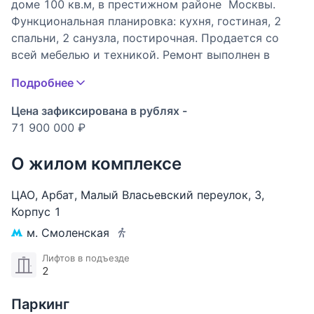
доме 100 кв.м, в престижном районе Москвы.
Функциональная планировка: кухня, гостиная, 2
спальни, 2 санузла, постирочная. Продается со
всей мебелью и техникой. Ремонт выполнен в
классическом стиле. В гостиной имеется
Подробнее
электрокамин. Пол с подогревом. Установлены
деревянные стеклопакеты. Огороженная
Цена зафиксирована в рублях -
территория дома, имеется парковочное место.
71 900 000 ₽
Развитая инфраструктура. Развитая
инфраструктура: много магазинов, парк, школы,
О жилом комплексе
места для отдыха, метро в шаговой доступности.
Один собственник, в собственности более 5 лет.
ЦАО
,
Арбат
,
Малый Власьевский переулок
,
3
,
ОПЕРАТИВНЫЙ ПОКАЗ. ЗВОНИТЕ УВАЖАЕМЫЕ
Корпус 1
ПОКУПАТЕЛИ И КОЛЛЕГИ.
м. Смоленская
Лифтов в подъезде
2
Паркинг