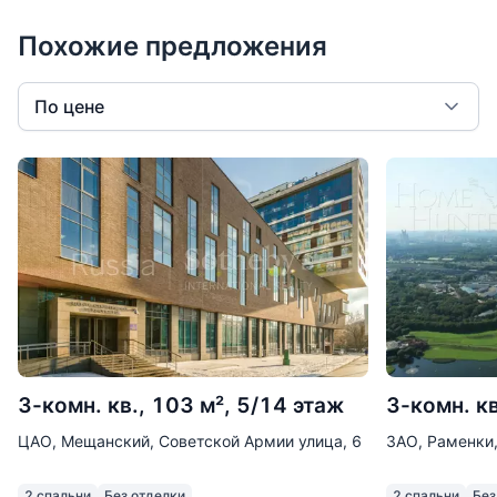
Похожие предложения
По цене
3-комн. кв., 103 м², 5/14 этаж
3-комн. кв
ЦАО, Мещанский, Советской Армии улица, 6
ЗАО, Раменки
2 спальни
Без отделки
2 спальни
Без