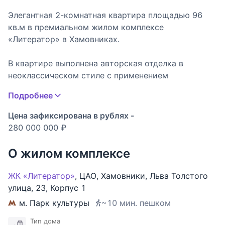
Элегантная 2-комнатная квартира площадью 96
кв.м в премиальном жилом комплексе
«Литератор» в Хамовниках.
В квартире выполнена авторская отделка в
неоклассическом стиле с применением
премиальных материалов.
Подробнее
Планировочным решением предусмотрены:
Цена зафиксирована в рублях -
просторная гостиная-столовая с зоной кухни и
280 000 000 ₽
кладовой, спальня с гардеробной и санузлом,
гостевой санузел.
О жилом комплексе
Огороженная и охраняемая территория.
ЖК «Литератор»
,
ЦАО
,
Хамовники
,
Льва Толстого
Презентабельная входная группа. Комплекс
улица
,
23
,
Корпус 1
находится в пешей доступности от станции метро
м. Парк культуры
~10 мин. пешком
Парк Культуры. Рядом расположены Сквер
Девичьего поля и парк Усадьбы Трубецких,
Тип дома