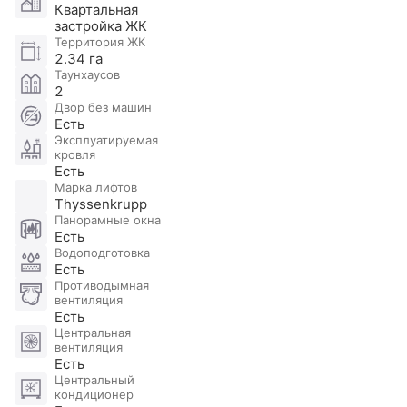
Квартальная
премиальные фитнес клубы, супермаркеты,
застройка ЖК
рестораны, кафе.
Территория ЖК
2.34 га
Таунхаусов
​​​​​​​Участник ассоциации AREA.
2
Двор без машин
Есть
Эксплуатируемая
кровля
Есть
Марка лифтов
Thyssenkrupp
Панорамные окна
Есть
Водоподготовка
Есть
Противодымная
вентиляция
Есть
Центральная
вентиляция
Есть
Центральный
кондиционер