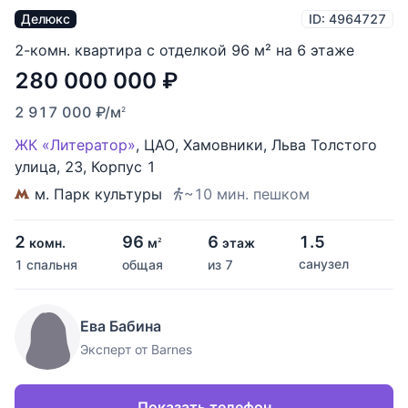
Делюкс
ID: 4964727
2-комн. квартира с отделкой 96 м² на 6 этаже
280 000 000
₽
2 917 000
₽
/м
2
ЖК «Литератор»
,
ЦАО
,
Хамовники
,
Льва Толстого
улица
,
23
,
Корпус 1
м. Парк культуры
~10 мин. пешком
2
96
6
1.5
комн.
м
этаж
2
санузел
1 спальня
общая
из 7
Ева Бабина
Эксперт от Barnes
Показать телефон