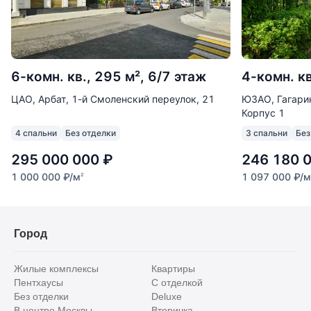
6-комн. кв., 295 м², 6/7 этаж
4-комн. кв
ЦАО, Арбат, 1-й Смоленский переулок, 21
ЮЗАО, Гагарин
Корпус 1
4 спальни
Без отделки
3 спальни
Без
295 000 000
₽
246 180 
1 000 000
₽
/м
1 097 000
₽
/м
2
Город
Жилые комплексы
Квартиры
Пентхаусы
С отделкой
Без отделки
Deluxe
В центре Москвы
Вторичка