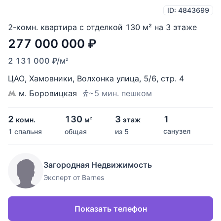
ID: 4843699
2-комн. квартира с отделкой 130 м² на 3 этаже
277 000 000
₽
2 131 000
₽
/м
2
ЦАО
,
Хамовники
,
Волхонка улица
,
5/6
,
стр. 4
м. Боровицкая
~5 мин. пешком
2
130
3
1
комн.
м
этаж
2
санузел
1 спальня
общая
из 5
Загородная Недвижимость
Эксперт от Barnes
Показать телефон