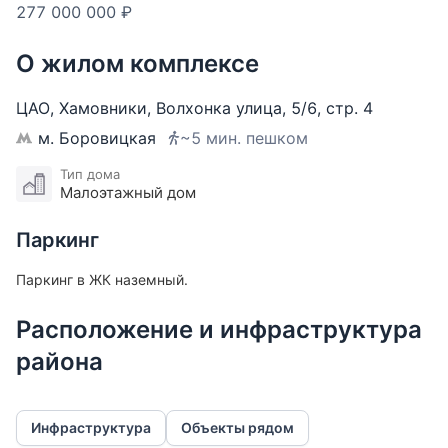
Высокие потолки 3.4 метра. В квартире бетонные
277 000 000 ₽
перекрытия и усиленные конструкции.
О жилом комплексе
Дом после капитального ремонта. Без лифта
(концептуально рассматривается установка). В
ЦАО
,
Хамовники
,
Волхонка улица
,
5/6
,
стр. 4
настоящий момент подъезде идет ремонт (должен
м. Боровицкая
~5 мин. пешком
быть закончен в мае-июне 2025 года).
Тип дома
Малоэтажный дом
Дом расположен в непосредственной близости от
Кремля. До станций метро Кропоткинская и
Паркинг
Боровицкая 4 минуты пешком.
Паркинг в ЖК наземный.
Расположение и инфраструктура
района
Инфраструктура
Объекты рядом