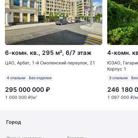
6-комн. кв., 295 м², 6/7 этаж
4-комн. кв
ЦАО, Арбат, 1-й Смоленский переулок, 21
ЮЗАО, Гагарин
Корпус 1
4 спальни
Без отделки
3 спальни
Без
295 000 000
₽
246 180 
1 000 000
₽
/м
1 097 000
₽
/м
2
Город
Жилые комплексы
Квартиры