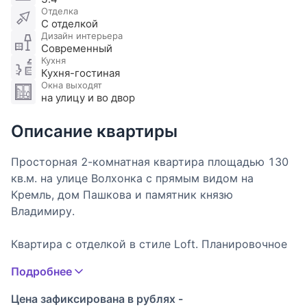
Отделка
С отделкой
Дизайн интерьера
Современный
Кухня
Кухня-гостиная
Окна выходят
на улицу и во двор
Описание квартиры
Просторная 2-комнатная квартира площадью 130
кв.м. на улице Волхонка с прямым видом на
Кремль, дом Пашкова и памятник князю
Владимиру.
Квартира с отделкой в стиле Loft. Планировочное
решение: просторная гостиная с зоной кухни,
Подробнее
спальня, санузел.
Цена зафиксирована в рублях -