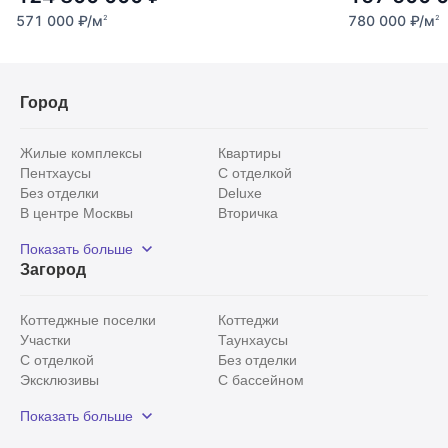
571 000
₽
/м
780 000
₽
/м
2
2
Город
Жилые комплексы
Квартиры
Пентхаусы
С отделкой
Без отделки
Deluxe
В центре Москвы
Вторичка
Видовые
Эксклюзивы
Показать больше
Рядом с парком
Популярные локации
Загород
С панорамными окнами
Внутри Садового кольца
Коттеджные поселки
Коттеджи
Участки
Таунхаусы
С отделкой
Без отделки
Эксклюзивы
С бассейном
С лесным участком
Истринский район
Показать больше
Красногорский район
Минское шоссе