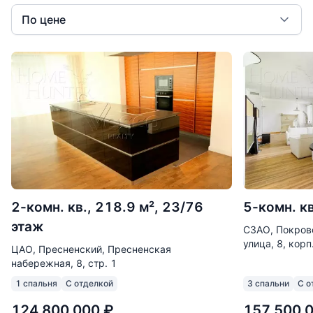
По цене
2-комн. кв., 218.9 м², 23/76
5-комн. кв
этаж
СЗАО, Покров
улица, 8, корп
ЦАО, Пресненский, Пресненская
набережная, 8, стр. 1
1 спальня
С отделкой
3 спальни
С о
124 800 000
₽
157 500 