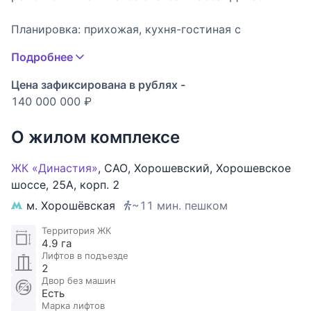
Планировка: прихожая, кухня-гостиная с
декоративным камином, две спальни с выходом на
Подробнее
лоджию, третья спальня (можно переоборудовать
в кабинет), ванная комната, гостевой санузел.
Цена зафиксирована в рублях -
140 000 000 ₽
В квартире выполнен ремонт в светлых тонах в
стиле современной классики по индивидуальному
О жилом комплексе
дизайн-проекту. Панорамные окна в пол. Высота
потолков 3 метра.
ЖК «Династия»
,
САО
,
Хорошевский
,
Хорошевское
шоссе
,
25А
,
корп. 2
Окна квартиры ориентированы на две стороны
м. Хорошёвская
~11 мин. пешком
света: из двух спален открывается вид в красивый
ухоженный двор с продуманным ландшафтом, из
Территория ЖК
4.9 га
окон кухни-гостиной и третьей спальни
Лифтов в подъезде
панорамные виды на Москву и башни Москва-
2
Сити.
Двор без машин
Есть
Марка лифтов