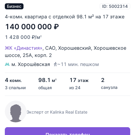
Бизнес
ID: 5002314
4-комн. квартира с отделкой 98.1 м² на 17 этаже
140 000 000
₽
1 428 000
₽
/м
2
ЖК «Династия»
,
САО
,
Хорошевский
,
Хорошевское
шоссе
,
25А
,
корп. 2
м. Хорошёвская
~11 мин. пешком
4
98.1
17
2
комн.
м
этаж
2
санузла
3 спальни
общая
из 24
Эксперт от Kalinka Real Estate
Показать телефон