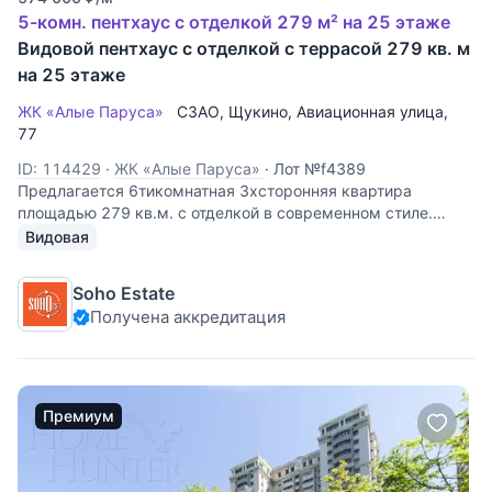
5-комн. пентхаус с отделкой 279 м² на 25 этаже
Видовой пентхаус с отделкой с террасой 279 кв. м
на 25 этаже
ЖК «Алые Паруса»
СЗАО
,
Щукино
,
Авиационная улица
,
77
ID: 114429
·
ЖК «Алые Паруса»
·
Лот №f4389
Предлагается 6тикомнатная 3хсторонняя квартира
площадью 279 кв.м. с отделкой в современном стиле.
Планировка: гостиная-столовая 70 кв. м, 3 спальни,
Видовая
кабинет, зимний сад, гардеробная, постирочная, 2 с/у.
Общая площадь 194 кв. м + Терраса 85
Soho Estate
Получена аккредитация
Премиум