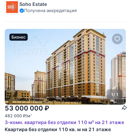
Soho Estate
Панорамных 17 окон. По планировке: просторный холл,
Получена аккредитация
гостевой с/узел, постирочная, просторная гостиная-кухня-
столовая,
Бизнес
1
/ 1
53 000 000
₽
482 000
₽
/м
2
3-комн. квартира без отделки 110 м² на 21 этаже
Квартира без отделки 110 кв. м на 21 этаже