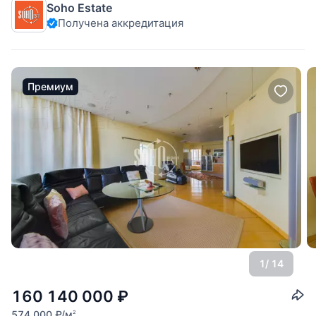
Soho Estate
Жилой комплекс "Гранатный Палас" расположен в центре
Получена аккредитация
Москвы. Дом для тех, кто ценит таинственную ауру
Патриарших, камерность Большой
Премиум
1
/ 14
160 140 000
₽
574 000
₽
/м
2