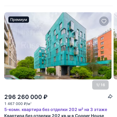
Премиум
1
/ 16
296 260 000
₽
1 467 000
₽
/м
2
5-комн. квартира без отделки 202 м² на 3 этаже
Квартира без отделки 202 кв.м в Cooper House