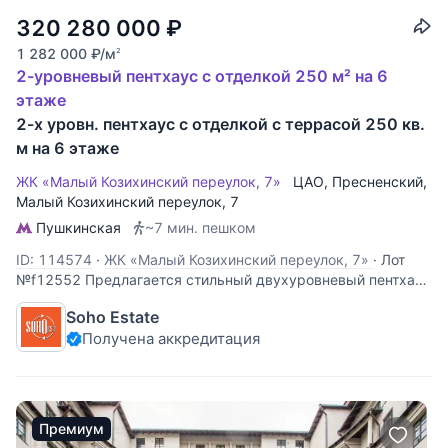
320 280 000
₽
1 282 000
₽
/м
2
2-уровневый пентхаус с отделкой 250 м² на 6
этаже
2-х уровн. пентхаус с отделкой с террасой 250 кв.
м на 6 этаже
ЖК «Малый Козихинский переулок, 7»
ЦАО
,
Пресненский
,
Малый Козихинский переулок
, 7
Пушкинская
~7 мин. пешком
ID: 114574
·
ЖК «Малый Козихинский переулок, 7»
·
Лот
№f12552 Предлагается стильный двухуровневый пентхаус
с великолепными видами на город в районе Патриарших
Soho Estate
прудов. Квартира полностью готова к проживанию.
Получена аккредитация
Спланированы: на первом уровне объединенная зона:
гостиная-кухня-столовая, master-спальня и
Премиум