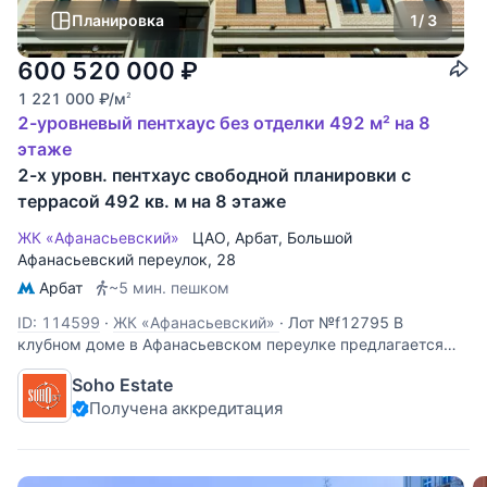
Планировка
1
/ 3
600 520 000
₽
1 221 000
₽
/м
2
2-уровневый пентхаус без отделки 492 м² на 8
этаже
2-х уровн. пентхаус свободной планировки с
террасой 492 кв. м на 8 этаже
ЖК «Афанасьевский»
ЦАО
,
Арбат
,
Большой
Афанасьевский переулок
, 28
Арбат
~5 мин. пешком
ID: 114599
·
ЖК «Афанасьевский»
·
Лот №f12795 В
клубном доме в Афанасьевском переулке предлагается
двухуровневый пентхаус 492,6 кв.м. с панорамным
Soho Estate
остеклением и собственной террасой. Из окон
Получена аккредитация
открывается прекрасный панорамный вид на МИД, Храм
Христа Спасителя, Москва Сити и арбатские