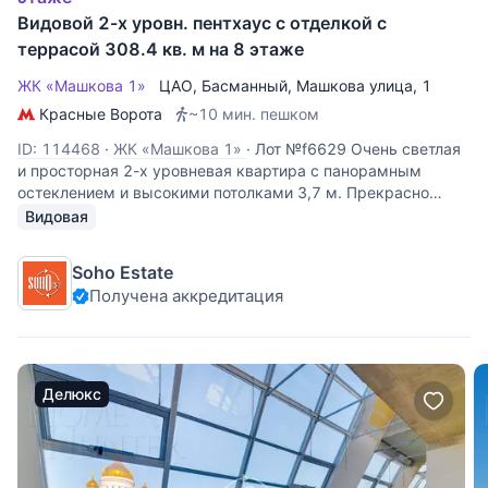
Видовой 2-х уровн. пентхаус с отделкой с
террасой 308.4 кв. м на 8 этаже
ЖК «Машкова 1»
ЦАО
,
Басманный
,
Машкова улица
, 1
Красные Ворота
~10 мин. пешком
ID: 114468
·
ЖК «Машкова 1»
·
Лот №f6629 Очень светлая
и просторная 2-х уровневая квартира с панорамным
остеклением и высокими потолками 3,7 м. Прекрасно
спланирована: 1 уровень: гостиная с угловым панорамным
Видовая
остеклением, хозяйская спальня с с/у, две детские
спальни с с/у; 2
Soho Estate
Получена аккредитация
Делюкс