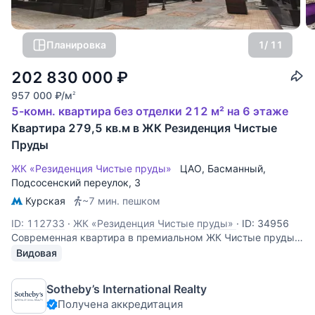
Планировка
1
/ 11
202 830 000
₽
957 000
₽
/м
2
5-комн. квартира без отделки 212 м² на 6 этаже
Квартира 279,5 кв.м в ЖК Резиденция Чистые
Пруды
ЖК «Резиденция Чистые пруды»
ЦАО
,
Басманный
,
Подсосенский переулок
, 3
Курская
~7 мин. пешком
ID: 112733
·
ЖК «Резиденция Чистые пруды»
·
ID: 34956
Современная квартира в премиальном ЖК Чистые пруды.
Возможно распланировать: кухня-столовая, просторная
Видовая
гостиная, мастер-спальню с собственной ванной комнатой,
две гостевые или детские спальни/кабинет, до трех
Sotheby’s International Realty
гостевых санузлов, зимний сад
Получена аккредитация