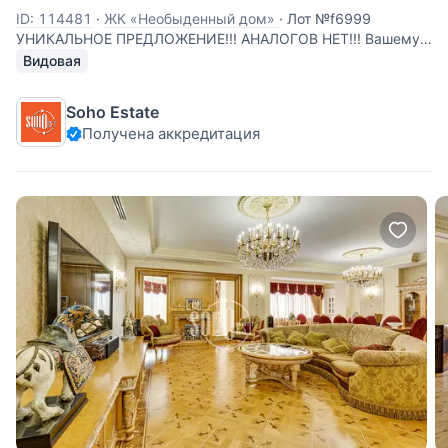
ID: 114481
·
ЖК «Необыденный дом»
·
Лот №f6999
УНИКАЛЬНОЕ ПРЕДЛОЖЕНИЕ!!! АНАЛОГОВ НЕТ!!! Вашему
вниманию предлагается шикарный пентхаус площадью
Видовая
371,2 кв.м. без отделки со 2м светом, террасой и лучшими
в Москве видами на Храм Христа Спасителя, Памятник
Soho Estate
Петру I, Зачатьевский монастырь!
Получена аккредитация