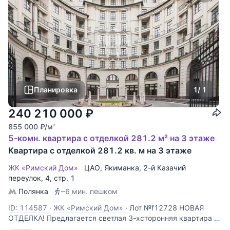
Планировка
1
/ 1
240 210 000
₽
855 000
₽
/м
2
5-комн. квартира с отделкой 281.2 м² на 3 этаже
Квартира с отделкой 281.2 кв. м на 3 этаже
ЖК «Римский Дом»
ЦАО
,
Якиманка
,
2-й Казачий
переулок
, 4, стр. 1
Полянка
~6 мин. пешком
ID: 114587
·
ЖК «Римский Дом»
·
Лот №f12728 НОВАЯ
ОТДЕЛКА! Предлагается светлая 3-хсторонняя квартира с
элегантной классической отделкой и площадью 281,3 кв.м.