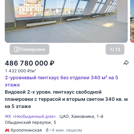
Планировка
1
/ 13
486 780 000
₽
1 432 000
₽
/м
2
2-уровневый пентхаус без отделки 340 м² на 5
этаже
Видовой 2-х уровн. пентхаус свободной
планировки с террасой и вторым светом 340 кв. м
на 5 этаже
ЖК «Необыденный дом»
ЦАО
,
Хамовники
,
1-й
Обыденский переулок
, 5
Кропоткинская
~4 мин. пешком