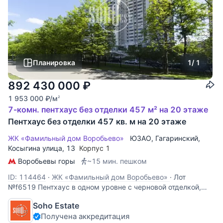
Планировка
1
/ 1
892 430 000
₽
1 953 000
₽
/м
2
7-комн. пентхаус без отделки 457 м² на 20 этаже
Пентхаус без отделки 457 кв. м на 20 этаже
ЖК «Фамильный дом Воробьево»
ЮЗАО
,
Гагаринский
,
Косыгина улица
, 13
Корпус 1
Воробьевы горы
~15 мин. пешком
ID: 114464
·
ЖК «Фамильный дом Воробьево»
·
Лот
№f6519 Пентхаус в одном уровне с черновой отделкой,
возведены межкомнатные перегородки. Виды из окон на 3
Soho Estate
стороны света: МГУ, Сити, центр. Потолки 4 метра.Жилой
Получена аккредитация
Комплекс Фамильный дом Воробьево расположен на Юго-