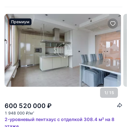
Западе Москвы, в непосредственной
Премиум
1
/ 15
600 520 000
₽
1 948 000
₽
/м
2
2-уровневый пентхаус с отделкой 308.4 м² на 8
этаже