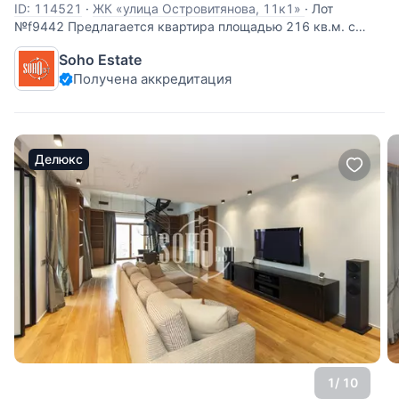
ID: 114521
·
ЖК «улица Островитянова, 11к1»
·
Лот
№f9442 Предлагается квартира площадью 216 кв.м. с
эксклюзивной отделкой, с использованием натуральных
Soho Estate
материалов, общей площадью 216 кв.м. Планировка
Получена аккредитация
предусматривает: просторная кухня-гостиная-столовая 54
кв.м. с эркером и двумя лоджиями, 2
Делюкс
1
/ 10