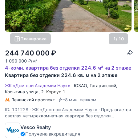
Планировка
1
/ 10
244 740 000
₽
1 090 000
₽
/м
2
4-комн. квартира без отделки 224.6 м² на 2 этаже
Квартира без отделки 224.6 кв. м на 2 этаже
ЖК «Дом при Академии Наук»
ЮЗАО
,
Гагаринский
,
Косыгина улица
, 2
Корпус 1
Ленинский проспект
~8 мин. пешком
ID: 101228
·
ЖК «Дом при Академии Наук»
·
Предлагается
светлая четырехкомнатная квартира без отделки
свободной планировки общей площадью 224,6 кв.м,
Vesco Realty
расположенная на 2 этаже в корпусе “А” Дома при
Получена аккредитация
Академии Наук. Высота потолков - 3,3 метра. Количество