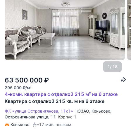
1
/ 18
63 500 000
₽
296 000
₽
/м
2
4-комн. квартира с отделкой 215 м² на 6 этаже
Квартира с отделкой 215 кв. м на 6 этаже
ЖК «улица Островитянова, 11к1»
ЮЗАО
,
Коньково
,
Островитянова улица
, 11
Корпус 1
Коньково
~17 мин. пешком