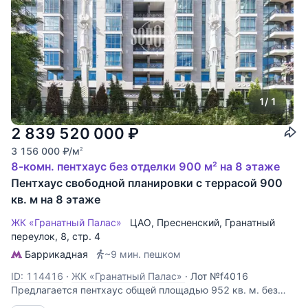
1
/ 1
2 839 520 000
₽
3 156 000
₽
/м
2
8-комн. пентхаус без отделки 900 м² на 8 этаже
Пентхаус свободной планировки с террасой 900
кв. м на 8 этаже
ЖК «Гранатный Палас»
ЦАО
,
Пресненский
,
Гранатный
переулок
, 8, стр. 4
Баррикадная
~9 мин. пешком
ID: 114416
·
ЖК «Гранатный Палас»
·
Лот №f4016
Предлагается пентхаус общей площадью 952 кв. м. без
отделки, свободной планировки. Высота потолка 4-6 м.!