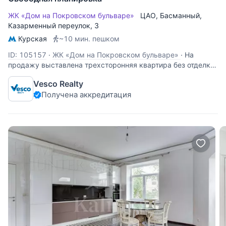
ЖК «Дом на Покровском бульваре»
ЦАО
,
Басманный
,
Казарменный переулок
, 3
Курская
~10 мин. пешком
ID: 105157
·
ЖК «Дом на Покровском бульваре»
·
На
продажу выставлена трехсторонняя квартира без отделки
площадью 169 квадратных метров в ЖК Дом на
Vesco Realty
Покровском бульваре. Расположена на 8 этаже жилого
Получена аккредитация
комплекса. На подземном паркинге есть 1 машино-место.
Есть возможность приобретения соседней