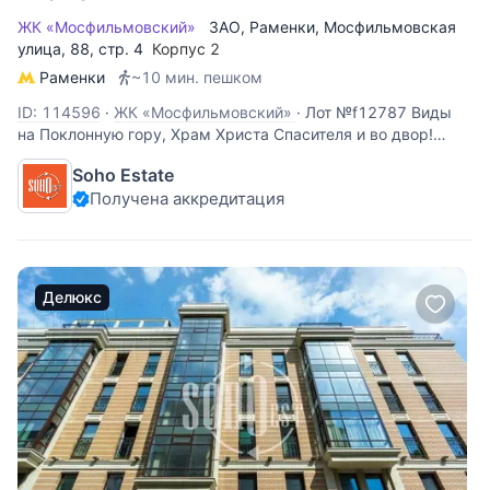
ЖК «Мосфильмовский»
ЗАО
,
Раменки
,
Мосфильмовская
улица
, 88, стр. 4
Корпус 2
Раменки
~10 мин. пешком
ID: 114596
·
ЖК «Мосфильмовский»
·
Лот №f12787 Виды
на Поклонную гору, Храм Христа Спасителя и во двор!
Предлагается 3-хкомнатная квартира 110 кв.м. под
Soho Estate
отделку. 6 окон на 3 стороны света. Можно спланировать
Получена аккредитация
гостиную, кухню, 2 спальни, ванные комнаты, гардеробные
комнаты. 2 балкона. В
Делюкс