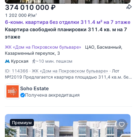
374 010 000
₽
1 202 000
₽
/м
2
6-комн. квартира без отделки 311.4 м² на 7 этаже
Квартира свободной планировки 311.4 кв. м на 7
этаже
ЖК «Дом на Покровском бульваре»
ЦАО
,
Басманный
,
Казарменный переулок
, 3
Курская
~10 мин. пешком
ID: 114366
·
ЖК «Дом на Покровском бульваре»
·
Лот
№f2019 Предлагается квартира площадью 311,4 кв.м. без
отделки. Лучшая секция в доме. В квартире можно
Soho Estate
спланировать: гостиную, кухню, столовую, 5 спален, 5
Получена аккредитация
ванных комнат, гардеробные комнаты. Квартира на 3
стороны света. «Дом на Покровском
Премиум