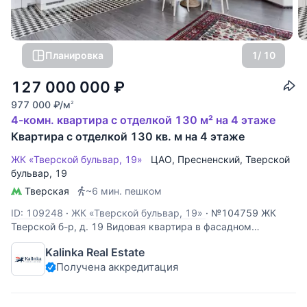
Планировка
1
/ 10
127 000 000
₽
977 000
₽
/м
2
4-комн. квартира с отделкой 130 м² на 4 этаже
Квартира с отделкой 130 кв. м на 4 этаже
ЖК «Тверской бульвар, 19»
ЦАО
,
Пресненский
,
Тверской
бульвар
, 19
Тверская
~6 мин. пешком
ID: 109248
·
ЖК «Тверской бульвар, 19»
·
№104759 ЖК
Тверской б-р, д. 19 Видовая квартира в фасадном
особняке на Тверском бульваре. Планировка: кухня-
Kalinka Real Estate
гостиная, мастер-спальня, две отдельные детские, ванная
Получена аккредитация
комната, гостевой санузел. Монохромный интерьер в стиле
современной классики. Из