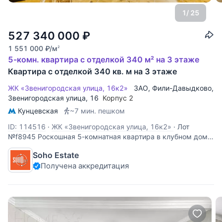
1
/ 25
527 340 000
₽
1 551 000
₽
/м
2
5-комн. квартира с отделкой 340 м² на 3 этаже
Квартира с отделкой 340 кв. м на 3 этаже
ЖК «Звенигородская улица, 16к2»
ЗАО
,
Фили-Давыдково
,
Звенигородская улица
, 16
Корпус 2
Кунцевская
~7 мин. пешком
ID: 114516
·
ЖК «Звенигородская улица, 16к2»
·
Лот
№f8945 Роскошная 5-комнатная квартира в клубном доме.
Выполнена дорогостоящая отделка в стиле дворцовой
Soho Estate
классик с использованием натуральных материалов.
Получена аккредитация
Просторный холл, гостиная-столовая, три спальни,
кабинет, гардеробные. Мебель Martini Mobili,