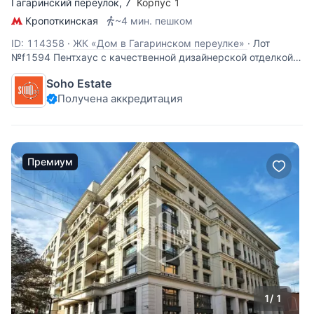
Гагаринский переулок
, 7
Корпус 1
Кропоткинская
~4 мин. пешком
ID: 114358
·
ЖК «Дом в Гагаринском переулке»
·
Лот
№f1594 Пентхаус с качественной дизайнерской отделкой
(использовались только натуральные материалы) и
Soho Estate
эксклюзивной мебелью. Гостиная, столовая, спальня,
Получена аккредитация
кухня. Балконы. Высота потолка 3,2 м. Пентхаус на 3
стороны света. Виды на Храм Христа
Премиум
1
/ 1