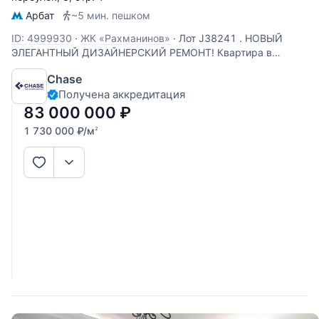
Арбат
~5 мин. пешком
ID: 4999930
·
ЖК «Рахманинов»
·
Лот J38241 . НОВЫЙ
ЭЛЕГАНТНЫЙ ДИЗАЙНЕРСКИЙ РЕМОНТ! Квартира в
историческом и театральном центре Москвы, в
Chase
респектабельном жк премиум-класса "Рахманинов".
Получена аккредитация
Планировкой предусмотрены уютная отдельная спальня и
кухня-гостиная 20 кв м. Высота потолков 3.4
83 000 000
₽
1 730 000
₽
/м
2