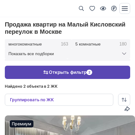
Продажа квартир на Малый Кисловский
переулок в Москве
163
180
многокомнатные
5 комнатные
Показать все подборки
345
417
4 комнатные
3 комнатные
Открыть фильтр
2
213
36
2 комнатные
1 комнатные
Найдено 2 объекта в 2 ЖК
Группировать по ЖК
Премиум