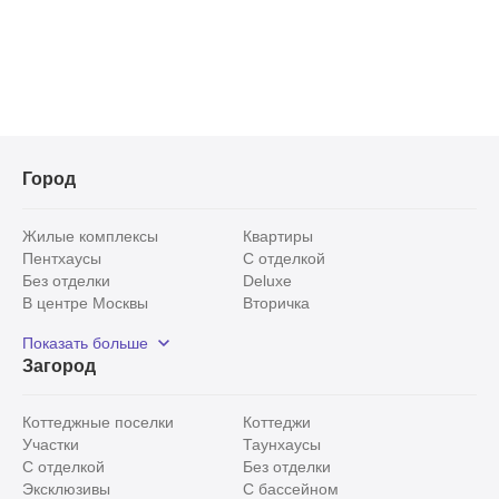
Город
Жилые комплексы
Квартиры
Пентхаусы
С отделкой
Без отделки
Deluxe
В центре Москвы
Вторичка
Видовые
Эксклюзивы
Показать больше
Рядом с парком
Популярные локации
Загород
С панорамными окнами
Внутри Садового кольца
Коттеджные поселки
Коттеджи
Участки
Таунхаусы
С отделкой
Без отделки
Эксклюзивы
С бассейном