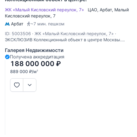
ЖК «Малый Кисловский переулок, 7»
ЦАО
,
Арбат
,
Малый
Кисловский переулок
, 7
Арбат
~7 мин. пешком
ID: 5003506
·
ЖК «Малый Кисловский переулок, 7»
·
ЭКСКЛЮЗИВ Коллекционный объект в центре Москвы.
Предлагается просторная квартира общей площадью
Галерея Недвижимости
211,6 м² на 3-м этаже в Доходном доме Копейкиных-
Получена аккредитация
Серебряковых, 1885 года постройки, с металлическими
188 000 000
₽
перекрытиями. Потрясающей красоты кирпичный
889 000
₽
/м
2