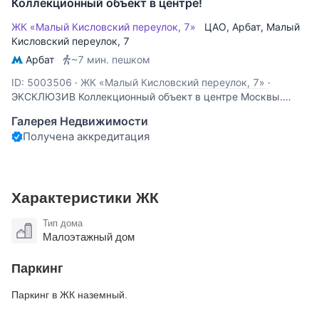
Коллекционный объект в центре!
ЖК «Малый Кисловский переулок, 7»
ЦАО
,
Арбат
,
Малый
Кисловский переулок
, 7
Арбат
~7 мин. пешком
ID: 5003506
·
ЖК «Малый Кисловский переулок, 7»
·
ЭКСКЛЮЗИВ Коллекционный объект в центре Москвы.
Предлагается просторная квартира общей площадью
Галерея Недвижимости
211,6 м² на 3-м этаже в Доходном доме Копейкиных-
Получена аккредитация
Серебряковых, 1885 года постройки, с металлическими
перекрытиями. Потрясающей красоты кирпичный
Характеристики ЖК
Тип дома
Малоэтажный дом
Паркинг
Паркинг в ЖК наземный.