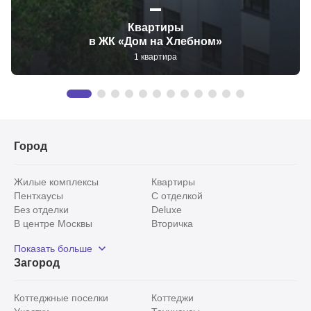
Квартиры
в ЖК «Дом на Хлебном»
1 квартира
Город
Жилые комплексы
Квартиры
Пентхаусы
С отделкой
Без отделки
Deluxe
В центре Москвы
Вторичка
Видовые
Эксклюзивы
Показать больше
Рядом с парком
Популярные локации
Загород
С панорамными окнами
Внутри Садового кольца
Коттеджные поселки
Коттеджи