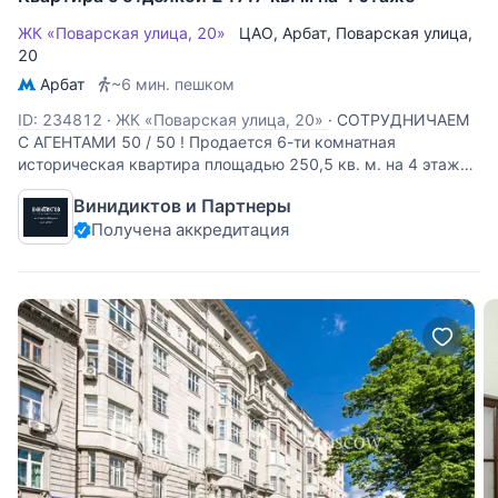
ЖК «Поварская улица, 20»
ЦАО
,
Арбат
,
Поварская улица
,
20
Арбат
~6 мин. пешком
ID: 234812
·
ЖК «Поварская улица, 20»
·
СОТРУДНИЧАЕМ
С АГЕНТАМИ 50 / 50 ! Продается 6-ти комнатная
историческая квартира площадью 250,5 кв. м. на 4 этаже
бывшего дореволюционного доходного дома, являющимся
Винидиктов и Партнеры
выявленным объектом культурного наследия. Квартира на
Получена аккредитация
три стороны, вид из всех