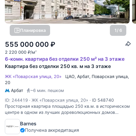
Планировка
1
/ 6
555 000 000
₽
2 220 000
₽
/м
2
6-комн. квартира без отделки 250 м² на 3 этаже
Квартира без отделки 250 кв. м на 3 этаже
ЖК «Поварская улица, 20»
ЦАО
,
Арбат
,
Поварская улица
,
20
Арбат
~6 мин. пешком
ID: 244419
·
ЖК «Поварская улица, 20»
·
ID 548740
Просторная квартира площадью 250 кв.м. в историческом
центре в одном из лучших дореволюционных домов
Москвы с великолепным фасадом в стиле неоклассицизма
Barnes
и с парадным отреставрированным подъездом. Дом
Получена аккредитация
является достопримечательностью Москвы