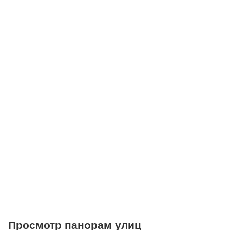
Школы
Детские клубы
Детские сады
Поликлиники
Больницы
Салоны красоты
Торговые центры
Фитнесы
Ветеринарные клиники
Просмотр панорам улиц