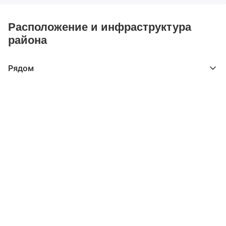
Расположение и инфраструктура
района
Рядом
Выберите расстояние от объекта
До 2000 метров
Школы
Детские клубы
Детские сады
Поликлиники
Больницы