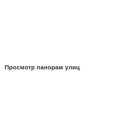
Салоны красоты
Торговые центры
Фитнесы
Ветеринарные клиники
Просмотр панорам улиц