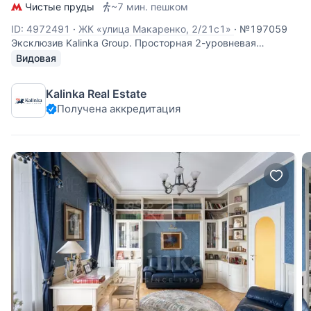
Чистые пруды
~7 мин. пешком
ID: 4972491
·
ЖК «улица Макаренко, 2/21с1»
·
№197059
Эксклюзив Kalinka Group. Просторная 2-уровневая
квартира с дровяным камином в историческом доме на
Видовая
Чистопрудном бульваре рядом с прудом. Планировка: 1
уровень: холл, гостиная с встроенным домашним
Kalinka Real Estate
кинотеатром (56,3 кв.м), кухня-столовая (30
Получена аккредитация