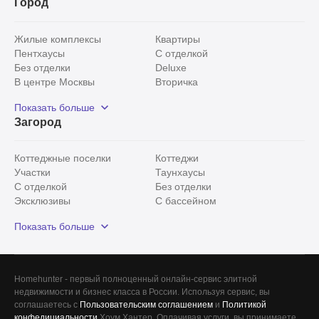
Город
Жилые комплексы
Квартиры
Пентхаусы
С отделкой
Без отделки
Deluxe
В центре Москвы
Вторичка
Видовые
Эксклюзивы
Показать больше
Рядом с парком
Популярные локации
Загород
С панорамными окнами
Внутри Садового кольца
Коттеджные поселки
Коттеджи
Участки
Таунхаусы
С отделкой
Без отделки
Эксклюзивы
С бассейном
С лесным участком
Истринский район
Показать больше
Красногорский район
Минское шоссе
Все
0
Homehunter - первый полноценный онлайн-сервис элитной
недвижимости и бизнес класса в России. Используя сервис, вы
Сегодня
0
соглашаетесь с
Пользовательским соглашением
и
Политикой
конфедициальности
Хоум Хантер. Оплачивая услуги, вы принимаете