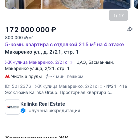
1
/ 17
172 000 000
₽
800 000
₽
/м
2
5-комн. квартира с отделкой 215 м² на 4 этаже
Макаренко ул., д. 2/21, стр. 1
ЖК «улица Макаренко, 2/21с1»
ЦАО
,
Басманный
,
Макаренко улица
, 2/21, стр. 1
Чистые пруды
~7 мин. пешком
ID: 5012376
·
ЖК «улица Макаренко, 2/21с1»
·
№211419
Эксклюзив Kalinka Group. Просторная квартира с
дровяным камином в историческом доме на
Kalinka Real Estate
Чистопрудном бульваре рядом с прудом. Планировка:
Получена аккредитация
холл, гостиная с встроенным домашним кинотеатром (56,3
кв.м), кухня-столовая (30,1 кв.м), гостевой с/у
Характеристики ЖК