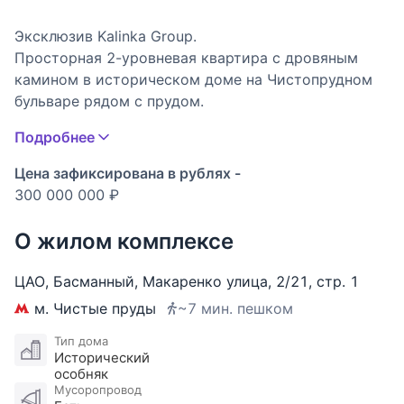
Эксклюзив Kalinka Group.
Просторная 2-уровневая квартира с дровяным
камином в историческом доме на Чистопрудном
бульваре рядом с прудом.
Планировка:
Подробнее
1 уровень: холл, гостиная с встроенным домашним
кинотеатром (56,3 кв.м), кухня-столовая (30,1
Цена зафиксирована в рублях -
кв.м), гостевой с/у; мастер-блок состоящий из
300 000 000 ₽
кабинета с дровяным камином, спальни,
гардеробной и ванной комнат; спальня с ванной
О жилом комплексе
комнатой, комната свободного назначения (можно
обустроить кабинет), постирочная зона, лестница
ЦАО
,
Басманный
,
Макаренко улица
,
2/21
,
стр. 1
на верхний уровень и второй выход из квартиры;
м. Чистые пруды
~7 мин. пешком
2 уровень: бильярдная (58,3 кв.м), холл, спальня с
ванной и гардеробной комнатами, спальня с
Тип дома
Исторический
кабинетом, ванной и гардеробной комнатами, две
особняк
кладовые комнаты.
Мусоропровод