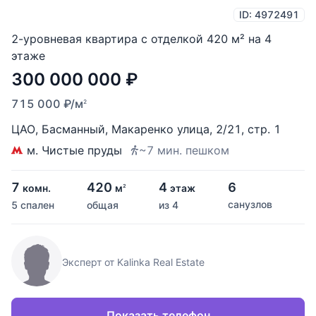
ID: 4972491
2-уровневая квартира с отделкой 420 м² на 4
этаже
300 000 000
₽
715 000
₽
/м
2
ЦАО
,
Басманный
,
Макаренко улица
,
2/21
,
стр. 1
м. Чистые пруды
~7 мин. пешком
7
420
4
6
комн.
м
этаж
2
санузлов
5 спален
общая
из 4
Эксперт от Kalinka Real Estate
Показать телефон