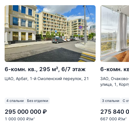
6-комн. кв., 295 м², 6/7 этаж
6-комн. кв
ЦАО, Арбат, 1-й Смоленский переулок, 21
ЗАО, Очаково
улица, 1, Корп
4 спальни
Без отделки
3 спальни
С о
295 000 000
₽
275 840 
1 000 000
₽
/м
667 000
₽
/м
2
2