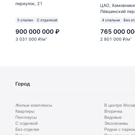
переулок, 21
ЦАО, Хамовники
Лёвшинский пер
5 спален
С отделкой
4 спальни
Без о
900 000 000
₽
765 000 00
3 031 000
₽
/м
2 801 000
₽
/м
2
2
Город
Жилые комплексы
В центре Моск
Квартиры
Вторичка
Пентхаусы
Видовые
С отделкой
Эксклюзивы
Без отделки
Рядом с парко