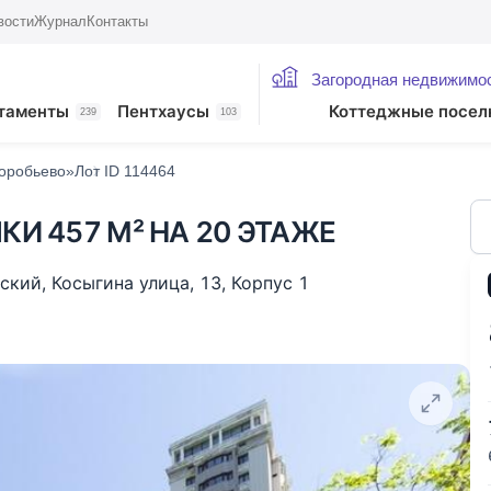
вости
Журнал
Контакты
Загородная недвижимо
ие лоты
таменты
Пентхаусы
Коттеджные посел
239
103
оробьево»
Лот ID 114464
КИ 457 М² НА 20 ЭТАЖЕ
нский
,
Косыгина улица
,
13
,
Корпус 1