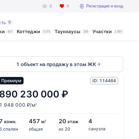
Регистрация и вход
0
0
сть
ки
Коттеджи
Таунхаусы
Участки
917
3 271
230
1 057
1 объект на продажу в этом ЖК
Премиум
ID: 114464
890 230 000
₽
1 948 000
₽
/м
2
7
457
20
4
комн.
м
этаж
2
санузла
6 спален
общая
из 20