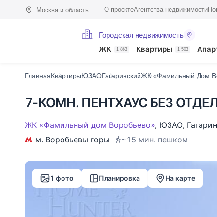
О проекте
Агентства недвижимости
Но
Москва и область
Городская недвижимость
Фото (1)
Характеристики
Описание
О доме
На карте
Похож
ЖК
Квартиры
Апар
1 863
1 503
Главная
Квартиры
ЮЗАО
Гагаринский
ЖК «Фамильный Дом В
7-КОМН. ПЕНТХАУС БЕЗ ОТДЕЛ
ЖК «Фамильный дом Воробьево»
,
ЮЗАО
,
Гагари
м. Воробьевы горы
~15 мин. пешком
1 фото
Планировка
На карте