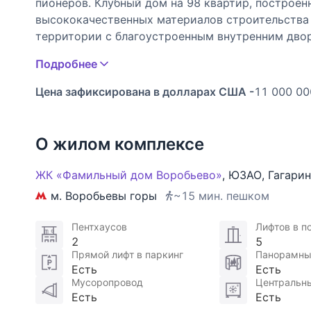
пионеров. Клубный дом на 98 квартир, построен
высококачественных материалов строительства
территории с благоустроенным внутренним дво
холлы, высокие потолки, скоростные лифты, по
Подробнее
помещения, все предусмотрено для удобства жи
Цена зафиксирована в долларах США -
11 000 00
О жилом комплексе
ЖК «Фамильный дом Воробьево»
,
ЮЗАО
,
Гагари
м. Воробьевы горы
~15 мин. пешком
Пентхаусов
Лифтов в п
2
5
Прямой лифт в паркинг
Панорамны
Есть
Есть
Мусоропровод
Центральн
Есть
Есть