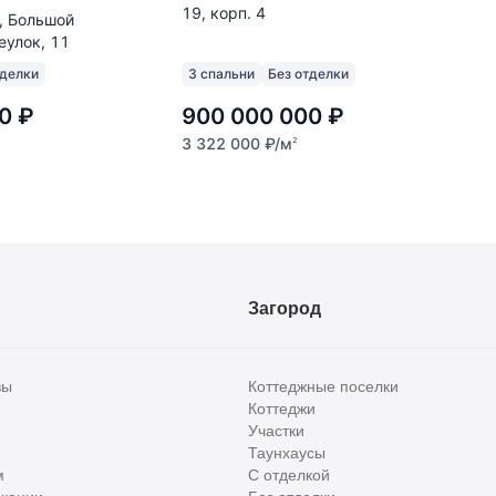
19, корп. 4
, Большой
еулок, 11
тделки
3 спальни
Без отделки
0
₽
900 000 000
₽
3 322 000
₽
/м
2
Загород
вы
Коттеджные поселки
Коттеджи
Участки
Таунхаусы
м
С отделкой