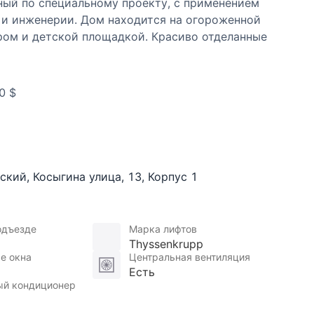
ный по специальному проекту, с применением
 и инженерии. Дом находится на огороженной
ром и детской площадкой. Красиво отделанные
дземный паркинг, комфортные общественные
льцов.
0 $
нский
,
Косыгина улица
,
13
,
Корпус 1
одъезде
Марка лифтов
Thyssenkrupp
е окна
Центральная вентиляция
Есть
ый кондиционер