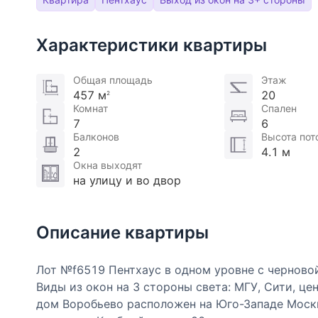
Характеристики квартиры
Общая площадь
Этаж
457 м
20
2
Комнат
Спален
7
6
Балконов
Высота пот
2
4.1 м
Окна выходят
на улицу и во двор
Описание квартиры
Лот №f6519 Пентхаус в одном уровне с черново
Виды из окон на 3 стороны света: МГУ, Сити, ц
дом Воробьево расположен на Юго-Западе Москв