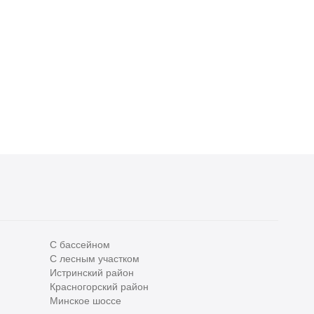
Никитская улица, 45
улица, 32
4 спальни
Без отделки
4 спальни
Без отделки
931 910 000
₽
890 230 000
₽
1 549 000
₽
/м
1 619 000
₽
/м
2
2
С бассейном
С лесным участком
Истринский район
Все
0
Красногорский район
Сегодня
0
Минское шоссе