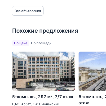
До 2000 метров
Все объявления
Школы
Детские клубы
Детские сады
Похожие предложения
Поликлиники
По цене
По площади
Больницы
Салоны красоты
Торговые центры
Фитнесы
Ветеринарные клиники
Все объекты
5-комн. кв., 297 м², 7/7 этаж
5-комн. кв., 
этаж
ЦАО, Арбат, 1-й Смоленский