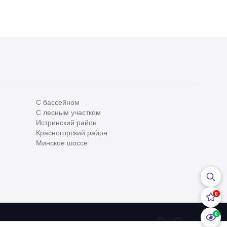
С бассейном
С лесным участком
Все
0
Истринский район
Красногорский район
Сегодня
0
Минское шоссе
Вчера
0
За неделю
0
0
За месяц
0
0
За 3 месяца
0
ательским соглашением
и
Политикой конфедициальности
Хоум