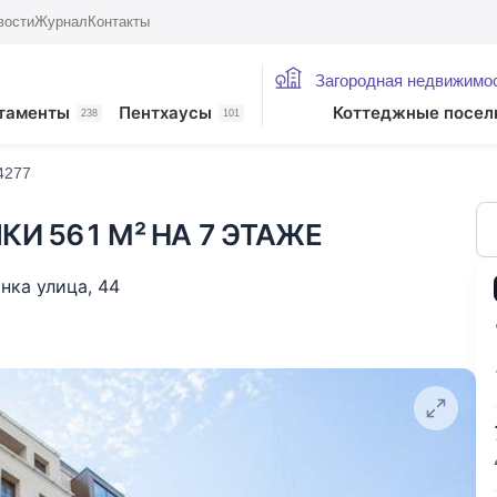
вости
Журнал
Контакты
Загородная недвижимо
жие лоты
таменты
Пентхаусы
Коттеджные посел
238
101
4277
КИ 561 М² НА 7 ЭТАЖЕ
нка улица
,
44