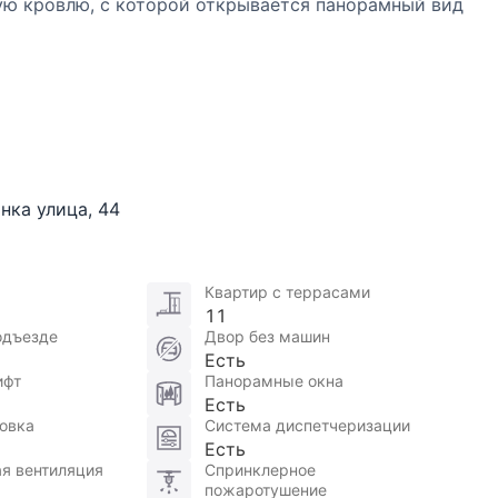
ую кровлю, с которой открывается панорамный вид
нка улица
,
44
Квартир с террасами
11
одъезде
Двор без машин
Есть
ифт
Панорамные окна
Есть
овка
Система диспетчеризации
Есть
я вентиляция
Спринклерное
пожаротушение