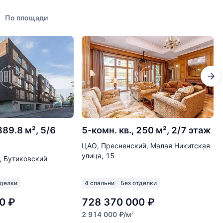
По площади
389.8 м², 5/6
5-комн. кв., 250 м², 2/7 этаж
ЦАО, Пресненский, Малая Никитская
улица, 15
, Бутиковский
тделки
4 спальни
Без отделки
0
₽
728 370 000
₽
2 914 000
₽
/м
2