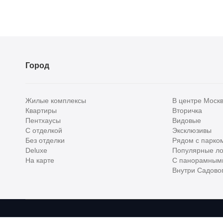
Город
Жилые комплексы
В центре Моск
Квартиры
Вторичка
Пентхаусы
Видовые
С отделкой
Эксклюзивы
Без отделки
Рядом с парко
Deluxe
Популярные ло
На карте
С панорамным
Внутри Садовог
Homehunter - первый полноценный онлайн-сервис элитной недвижимо