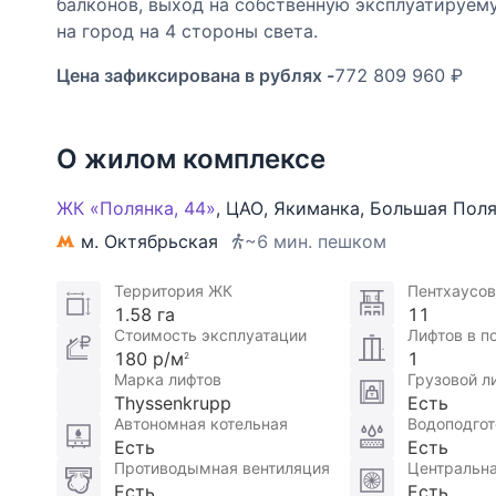
балконов, выход на собственную эксплуатируем
на город на 4 стороны света.
Цена зафиксирована в рублях -
772 809 960 ₽
О жилом комплексе
ЖК «Полянка, 44»
,
ЦАО
,
Якиманка
,
Большая Поля
м. Октябрьская
~6 мин. пешком
Территория ЖК
Пентхаусов
1.58 га
11
Стоимость эксплуатации
Лифтов в п
180 р/м
1
2
Марка лифтов
Грузовой л
Thyssenkrupp
Есть
Автономная котельная
Водоподгот
Есть
Есть
Противодымная вентиляция
Центральна
Есть
Есть