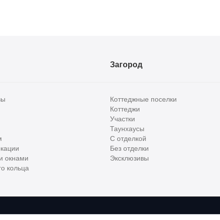
Загород
вы
Коттеджные поселки
Коттеджи
Участки
Таунхаусы
м
С отделкой
кации
Без отделки
и окнами
Эксклюзивы
о кольца
сти и бизнес класса в России. Используя сервис, вы соглашаетесь с
Пользов