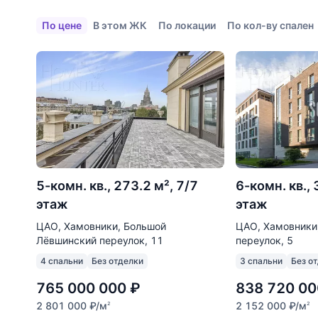
По цене
В этом ЖК
По локации
По кол-ву спален
5-комн. кв., 273.2 м², 7/7
6-комн. кв., 
этаж
этаж
ЦАО, Хамовники, Большой
ЦАО, Хамовники
Лёвшинский переулок, 11
переулок, 5
4 спальни
Без отделки
3 спальни
Без о
765 000 000
₽
838 720 00
2 801 000
₽
/м
2 152 000
₽
/м
2
2