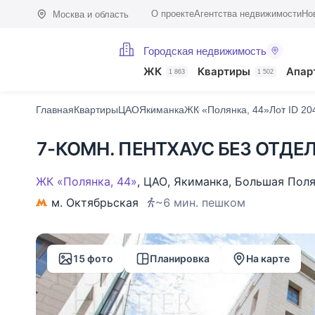
О проекте
Агентства недвижимости
Но
Москва и область
Городская недвижимость
Фото (15)
Характеристики
Описание
О доме
На карте
Похо
ЖК
Квартиры
Апар
1 863
1 502
Главная
Квартиры
ЦАО
Якиманка
ЖК «Полянка, 44»
Лот ID 20
7-КОМН. ПЕНТХАУС БЕЗ ОТДЕЛ
ЖК «Полянка, 44»
,
ЦАО
,
Якиманка
,
Большая Поля
м. Октябрьская
~6 мин. пешком
15 фото
Планировка
На карте