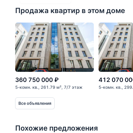
Продажа квартир в этом доме
Расстояние от объекта
До 2000 метров
Школы
Детские клубы
Детские сады
Поликлиники
Больницы
360 750 000
₽
412 070 00
Салоны красоты
5-комн. кв., 261.79 м², 7/7 этаж
5-комн. кв., 299
Торговые центры
Все объявления
Фитнесы
Ветеринарные клиники
Похожие предложения
Все объекты