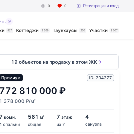
Регистрация и вход
0
0
сть
ки
Коттеджи
Таунхаусы
Участки
917
3 269
230
1 067
19 объектов на продажу в этом ЖК
Премиум
ID: 204277
772 810 000
₽
1 378 000
₽
/м
2
7
561
7
4
комн.
м
этаж
2
санузла
4 спальни
общая
из 7