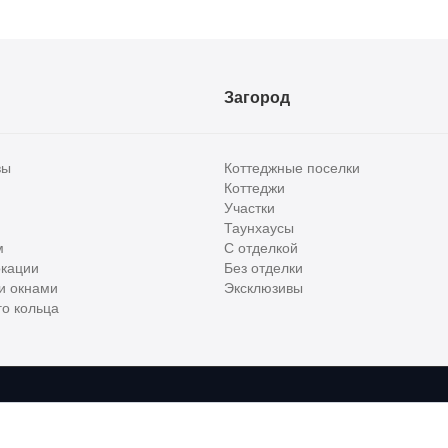
Загород
вы
Коттеджные поселки
Коттеджи
Участки
Таунхаусы
м
С отделкой
кации
Без отделки
и окнами
Эксклюзивы
о кольца
сти и бизнес класса в России. Используя сервис, вы соглашаетесь с
Пользов
е
ООО "ХоумХантер", email:
support@homehunter.ru
. На информационном рес