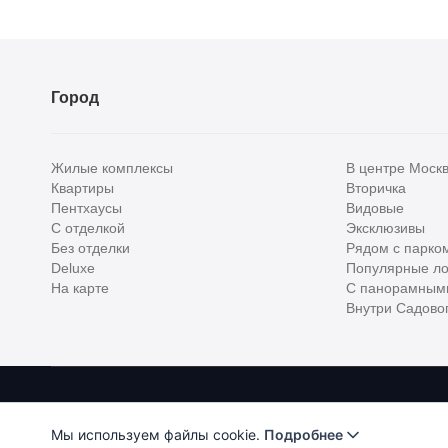
Город
Жилые комплексы
В центре Моск
Квартиры
Вторичка
Пентхаусы
Видовые
С отделкой
Эксклюзивы
Без отделки
Рядом с парко
Deluxe
Популярные ло
На карте
С панорамным
Внутри Садовог
Homehunter - первый полноценный онлайн-сервис элитной недвижимо
Хантер. Оплачивая услуги, вы принимаете
Лицензионное соглашени
Мы используем файлы cookie.
Подробнее