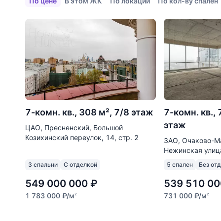
По цене
В этом ЖК
По локации
По кол-ву спален
7-комн. кв., 308 м², 7/8 этаж
7-комн. кв.,
этаж
ЦАО, Пресненский, Большой
Козихинский переулок, 14, стр. 2
ЗАО, Очаково-М
Нежинская улица
3 спальни
С отделкой
5 спален
Без от
549 000 000
₽
539 510 00
1 783 000
₽
/м
731 000
₽
/м
2
2