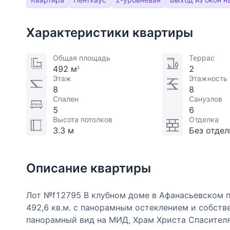
Характеристики квартиры
Общая площадь
Террас
492 м
2
2
Этаж
Этажность
8
8
Спален
Санузлов
5
6
Высота потолков
Отделка
3.3 м
Без отдел
Описание квартиры
Лот №f12795 В клубном доме в Афанасьевском п
492,6 кв.м. с панорамным остеклением и собств
панорамный вид на МИД, Храм Христа Спасителя