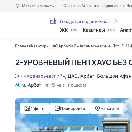
О проекте
Агентства недвижимости
Но
Москва и область
Городская недвижимость
Фото (1)
Характеристики
Описание
О доме
На карте
Похож
ЖК
Квартиры
Апар
1 863
1 503
Главная
Квартиры
ЦАО
Арбат
ЖК «Афанасьевский»
Лот ID 11
2-УРОВНЕВЫЙ ПЕНТХАУС БЕЗ О
ЖК «Афанасьевский»
,
ЦАО
,
Арбат
,
Большой Афан
м. Арбат
~5 мин. пешком
1 фото
Планировка
На карте