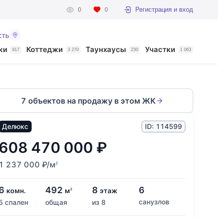
Регистрация и вход
0
0
сть
ки
Коттеджи
Таунхаусы
Участки
917
3 270
230
1 063
7 объектов на продажу в этом ЖК
Делюкс
ID: 114599
608 470 000
₽
1 237 000
₽
/м
2
6
492
8
6
комн.
м
этаж
2
санузлов
5 спален
общая
из 8