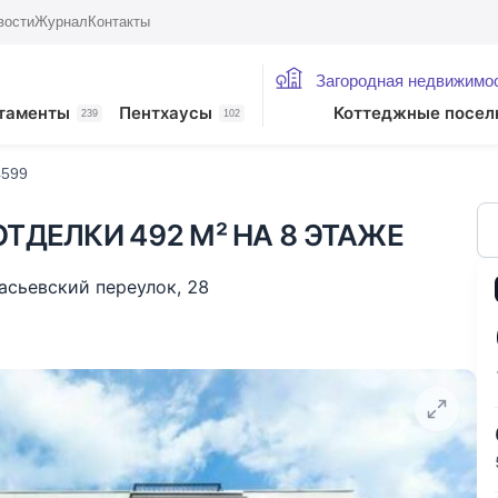
вости
Журнал
Контакты
Загородная недвижимо
ие лоты
таменты
Пентхаусы
Коттеджные посел
239
102
4599
ТДЕЛКИ 492 М² НА 8 ЭТАЖЕ
асьевский переулок
,
28