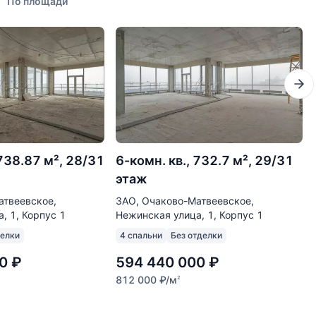
По площади
 738.87 м², 28/31
6-комн. кв., 732.7 м², 29/31
этаж
атвеевское,
ЗАО, Очаково-Матвеевское,
, 1, Корпус 1
Нежинская улица, 1, Корпус 1
делки
4 спальни
Без отделки
0
₽
594 440 000
₽
812 000
₽
/м
2