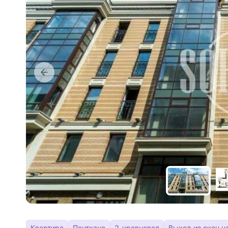
Квартира
Пентхаус
2-уровневая
Выход из окон н