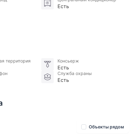
Есть
ая территория
Консьерж
Есть
фон
Служба охраны
Есть
а
Объекты рядом