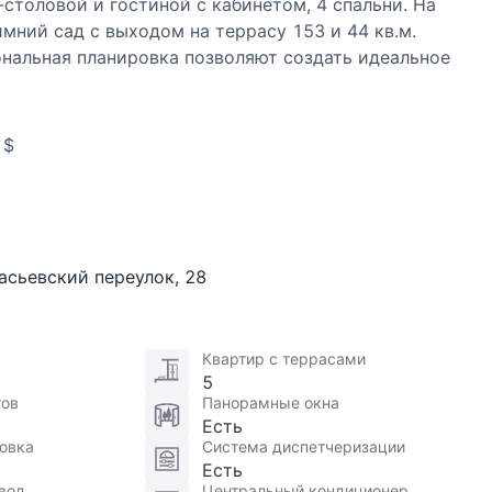
столовой и гостиной с кабинетом, 4 спальни. На
имний сад с выходом на террасу 153 и 44 кв.м.
ональная планировка позволяют создать идеальное
пречная отделка холлов. 2 машиноместа в подземном
 $
асьевский переулок
,
28
Квартир с террасами
5
тов
Панорамные окна
Есть
овка
Система диспетчеризации
Есть
вод
Центральный кондиционер