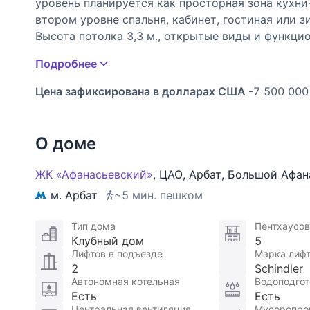
уровень планируется как просторная зона кухни-
втором уровне спальня, кабинет, гостиная или з
Высота потолка 3,3 м., открытые виды и функци
пространство для жизни. Закрытый двор и безу
Подробнее
паркинге.
Цена зафиксирована в долларах США -
7 500 000
О доме
ЖК «Афанасьевский»
,
ЦАО
,
Арбат
,
Большой Афан
м. Арбат
~5 мин. пешком
Тип дома
Пентхаусов
Клубный дом
5
Лифтов в подъезде
Марка лиф
2
Schindler
Автономная котельная
Водоподгот
Есть
Есть
Центральная вентиляция
Мусоропро