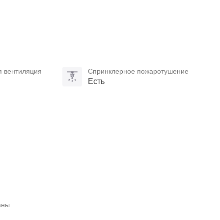
я вентиляция
Спринклерное пожаротушение
Есть
аны