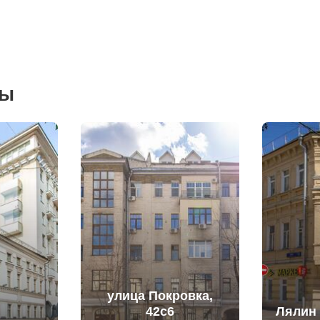
сы
улица Покровка,
42с6
Лялин 