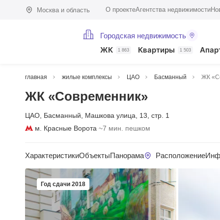
О проекте
Агентства недвижимости
Но
Москва и область
Городская недвижимость
ЖК
Квартиры
Апар
1 863
1 503
главная
жилые комплексы
ЦАО
Басманный
ЖК «С
ЖК «Современник»
ЦАО
,
Басманный
,
Машкова улица
,
13
,
стр. 1
м. Красные Ворота
~7 мин. пешком
Характеристики
Объекты
Панорама
Расположение
Инф
Год сдачи 2018