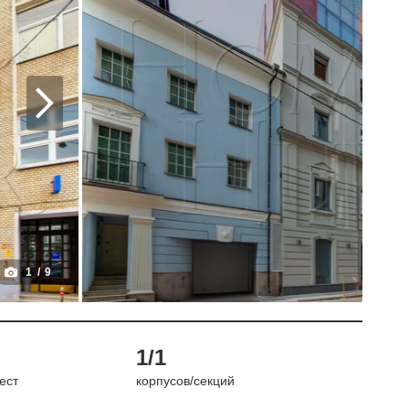
1
/
9
1/1
ест
корпусов/секций