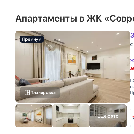
Апартаменты в ЖК «Совр
3
Премиум
С
Ж
I
п
Планировка
П
с
Еще фото