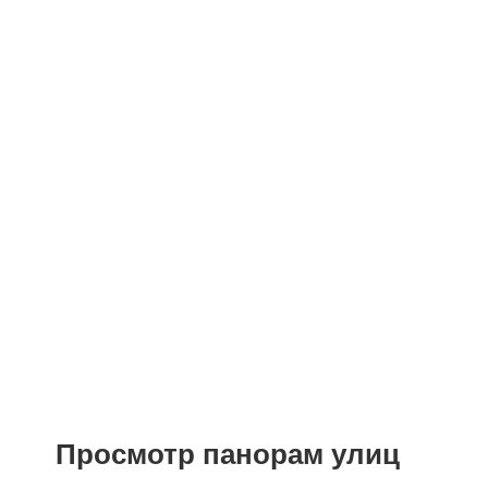
Детские сады
Поликлиники
Больницы
Салоны красоты
Торговые центры
Фитнесы
Ветеринарные клиники
Просмотр панорам улиц