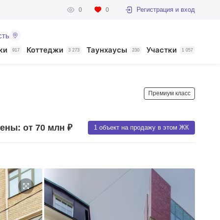
Регистрация и вход
0
0
сть
ки
Коттеджи
Таунхаусы
Участки
917
3 273
230
1 057
Премиум класс
ены: от 70 млн ₽
1 объект на продажу в этом ЖК