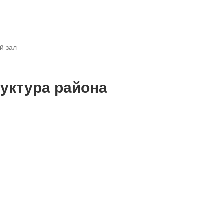
й зал
уктура района