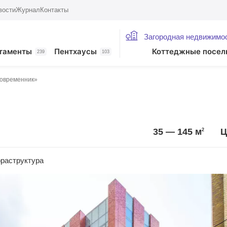
вости
Журнал
Контакты
Загородная недвижимо
таменты
Пентхаусы
Коттеджные посел
239
103
овременник»
35 — 145
м
Ц
2
раструктура