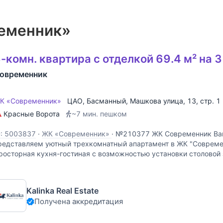
еменник»
-комн. квартира с отделкой 69.4 м² на 
овременник
К «Современник»
ЦАО
,
Басманный
,
Машкова улица
, 13, стр. 1
Красные Ворота
~7 мин. пешком
D: 5003837
·
ЖК «Современник»
·
№210377 ЖК Современник Ва
редставляем уютный трехкомнатный апартамент в ЖК "Современ
росторная кухня-гостиная с возможностью установки столовой 
пальня с гардеробной зоной и ванной комнатой - Гостевая
Kalinka Real Estate
Получена аккредитация