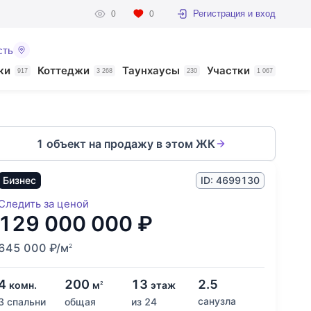
Регистрация и вход
0
0
сть
ки
Коттеджи
Таунхаусы
Участки
917
3 268
230
1 067
1 объект на продажу в этом ЖК
Бизнес
ID: 4699130
Следить за ценой
129 000 000
₽
645 000
₽
/м
2
4
200
13
2.5
комн.
м
этаж
2
санузла
3 спальни
общая
из 24