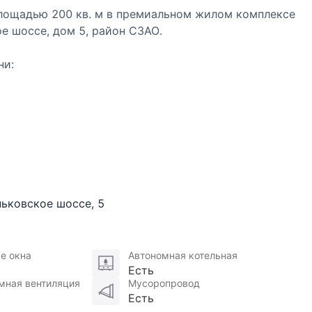
ощадью 200 кв. м в премиальном жилом комплексе
е шоссе, дом 5, район СЗАО.
ни:
парка Покровское-Стрешнево. Виды на зелёную
 где каждый ваш день начинается с вдохновляющих
 дома.
 наполняя пространство естественным светом и
танет вашей ежедневной мотивацией и гордостью.
ньковское шоссе
,
5
ользованием дорогих импортных материалов. В
мебель, премиальная техника и декоративные
 Каждая деталь — от сантехнического оборудования
е окна
Автономная котельная
 вкус и статус владельцев.
Есть
мная вентиляция
Мусоропровод
Есть