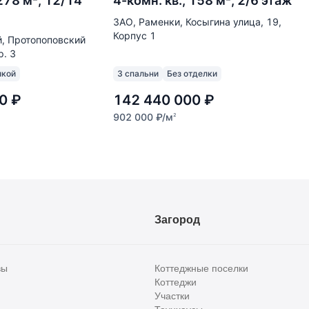
 278 м², 12/14
4-комн. кв., 158 м², 2/6 этаж
ЗАО, Раменки, Косыгина улица, 19,
Корпус 1
, Протопоповский
р. 3
лкой
3 спальни
Без отделки
0
₽
142 440 000
₽
902 000
₽
/м
2
Загород
вы
Коттеджные поселки
Коттеджи
Участки