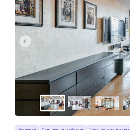
Квартира
Под ключ с мебелью
Спальня с санузлом