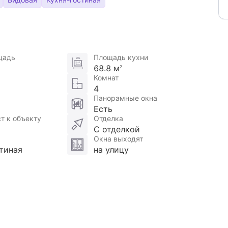
щадь
Площадь кухни
68.8 м
2
Комнат
4
Панорамные окна
Есть
т к объекту
Отделка
С отделкой
Окна выходят
тиная
на улицу