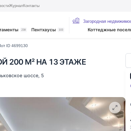
вости
Журнал
Контакты
Загородная недвижимо
жие лоты
таменты
Пентхаусы
Коттеджные посел
238
103
Лот ID 4699130
Й 200 М² НА 13 ЭТАЖЕ
ньковское шоссе
,
5