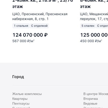
2-комн. кв., 218.9 м², 23/76
8-комн. кв.,
этаж
этаж
ЦАО, Пресненский, Пресненская
ЦАО, Мещанский
набережная, 8, стр. 1
переулок, 17, ст
1 спальня
С отделкой
5 спален
С отде
124 070 000
₽
125 000 00
567 000
₽
/м
450 000
₽
/м
2
2
Город
Жилые комплексы
В центре Моск
Квартиры
Вторичка
Пентхаусы
Видовые