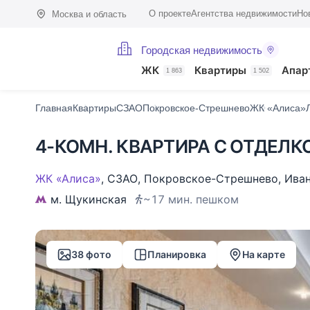
О проекте
Агентства недвижимости
Но
Москва и область
Городская недвижимость
Фото (38)
Характеристики
Описание
О доме
На карте
Похо
ЖК
Квартиры
Апар
1 863
1 502
Главная
Квартиры
СЗАО
Покровское-Стрешнево
ЖК «Алиса»
4-КОМН. КВАРТИРА С ОТДЕЛКО
ЖК «Алиса»
,
СЗАО
,
Покровское-Стрешнево
,
Ива
м. Щукинская
~17 мин. пешком
38 фото
Планировка
На карте