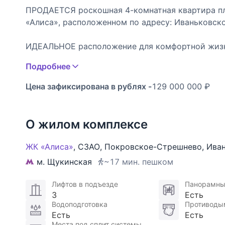
ПРОДАЕТСЯ роскошная 4-комнатная квартира пл
«Алиса», расположенном по адресу: Иваньковско
ИДЕАЛЬНОЕ расположение для комфортной жиз
Комплекс расположен вблизи живописного лесо
Подробнее
парковую зону создают гармоничную атмосферу,
пейзажей природы и завершается в уюте вашего
Цена зафиксирована в рублях -
129 000 000 ₽
ОКНА кухни-гостиной и спален выходят на парк,
умиротворением. А панорамный вид на Москву с
О жилом комплексе
ДИЗАЙН, который впечатляет:
ЖК «Алиса»
,
СЗАО
,
Покровское-Стрешнево
,
Ива
Квартира выполнена в авторском дизайне с исп
м. Щукинская
~17 мин. пешком
интерьере сочетаются изысканная современная 
акценты, создающие атмосферу уюта и статуса.
Лифтов в подъезде
Панорамны
до предметов искусства — подчеркивает высокий
3
Есть
Водоподготовка
Противоды
ПЛАНИРОВКА, продуманная до мелочей:
Есть
Есть
Места под сплит системы