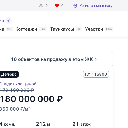
Регистрация и вход
0
0
сть
ки
Коттеджи
Таунхаусы
Участки
917
3 268
230
1 067
16 объектов на продажу в этом ЖК
Делюкс
ID: 115800
Следить за ценой
179 100 000
₽
180 000 000
₽
850 000
₽
/м
2
4
212
21
комн.
м
этаж
2