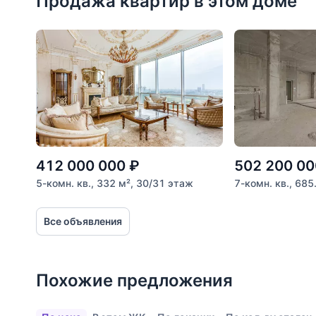
Продажа квартир в этом доме
Расстояние от объекта
До 2000 метров
Школы
Детские клубы
Детские сады
Поликлиники
Больницы
412 000 000
₽
502 200 00
Салоны красоты
5-комн. кв., 332 м², 30/31 этаж
7-комн. кв., 685
Торговые центры
Все объявления
Фитнесы
Ветеринарные клиники
Похожие предложения
Все объекты