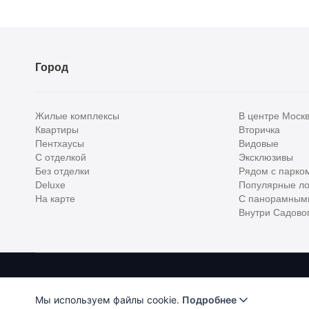
Город
Жилые комплексы
В центре Моск
Квартиры
Вторичка
Пентхаусы
Видовые
С отделкой
Эксклюзивы
Без отделки
Рядом с парко
Deluxe
Популярные ло
На карте
С панорамным
Внутри Садовог
Homehunter - первый полноценный онлайн-сервис элитной недвижимо
Хантер. Оплачивая услуги, вы принимаете
Лицензионное соглашени
Мы используем файлы cookie.
Подробнее