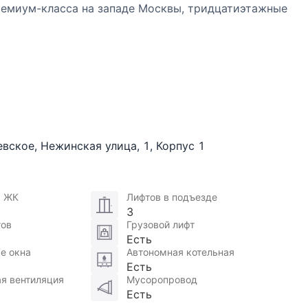
ремиум-класса на западе Москвы, тридцатиэтажные
ор без машин». При въезде через КПП автомобили
мает несколько этажей, включая часть стилобата.
 клуб, ресторан, салон красоты, магазины. На
ка и детский городок. Большая часть территории
ый участок природного ландшафта, превращенный в
евское
,
Нежинская улица
,
1
,
Корпус 1
 Недвижимости
я ЖК
Лифтов в подъезде
3
тов
Грузовой лифт
Есть
е окна
Автономная котельная
Есть
я вентиляция
Мусоропровод
Есть