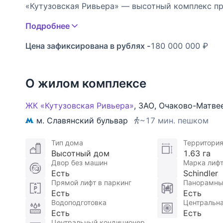
«Кутузовская Ривьера» — высотный комплекс п
башни возносятся на высоту более 100 метров.
Подробнее
Придомовое пространство организовано как «дв
попадают на территорию паркинга, который зани
Цена зафиксирована в рублях -
180 000 000 ₽
В жилом комплексе работает детский сад, фитнес
открытом воздухе построены спортивная площад
отведена под прогулочную зону. Это сохраненн
О жилом комплексе
сказочно красивый парк.
ЖК «Кутузовская Ривьера»
,
ЗАО
,
Очаково-Матве
Участник AREA - Ассоциации Агентств Элитной
м. Славянский бульвар
~17 мин. пешком
Тип дома
Территори
Высотный дом
1.63 га
Двор без машин
Марка лиф
Есть
Schindler
Прямой лифт в паркинг
Панорамны
Есть
Есть
Водоподготовка
Центральна
Есть
Есть
Центральный кондиционер