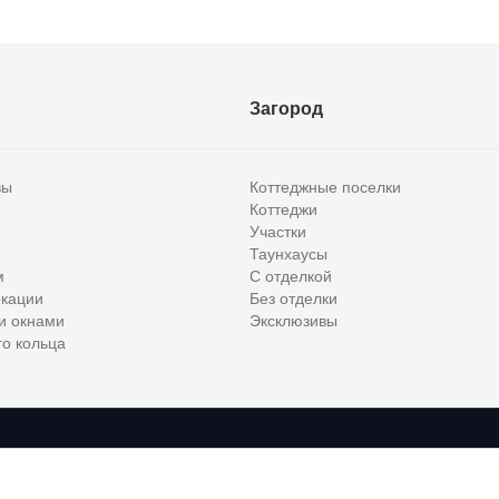
Загород
вы
Коттеджные поселки
Коттеджи
Участки
Таунхаусы
м
С отделкой
кации
Без отделки
и окнами
Эксклюзивы
о кольца
сти и бизнес класса в России. Используя сервис, вы соглашаетесь с
Пользов
е
ООО "ХоумХантер", email:
support@homehunter.ru
. На информационном рес