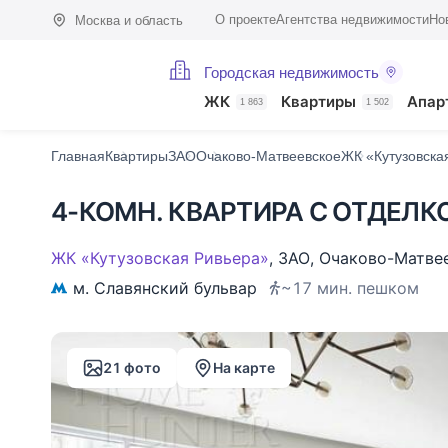
О проекте
Агентства недвижимости
Но
Москва и область
Городская недвижимость
Фото (21)
Характеристики
Описание
О доме
На карте
Похо
ЖК
Квартиры
Апар
1 863
1 502
Главная
Квартиры
ЗАО
Очаково-Матвеевское
ЖК «Кутузовска
4-КОМН. КВАРТИРА С ОТДЕЛКО
ЖК «Кутузовская Ривьера»
,
ЗАО
,
Очаково-Матве
м. Славянский бульвар
~17 мин. пешком
21 фото
На карте