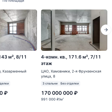
По площади
143 м², 8/11
4-комн. кв., 171.6 м², 7/11
этаж
, Казарменный
ЦАО, Хамовники, 2-я Фрунзенская
улица, 8
тделки
3 спальни
Без отделки
0
₽
170 000 000
₽
991 000
₽
/м
2