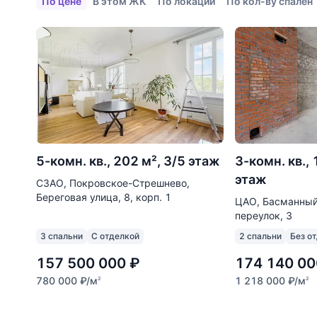
По цене
В этом ЖК
По локации
По кол-ву спален
5-комн. кв., 202 м², 3/5 этаж
3-комн. кв., 
этаж
СЗАО, Покровское-Стрешнево,
Береговая улица, 8, корп. 1
ЦАО, Басманный
переулок, 3
3 спальни
С отделкой
2 спальни
Без о
157 500 000
₽
174 140 00
780 000
₽
/м
1 218 000
₽
/м
2
2