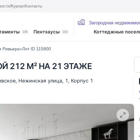
вости
Журнал
Контакты
Загородная недвижимо
жие лоты
таменты
Пентхаусы
Коттеджные посел
238
103
я Ривьера»
Лот ID 115800
Й 212 М² НА 21 ЭТАЖЕ
евское
,
Нежинская улица
,
1
,
Корпус 1