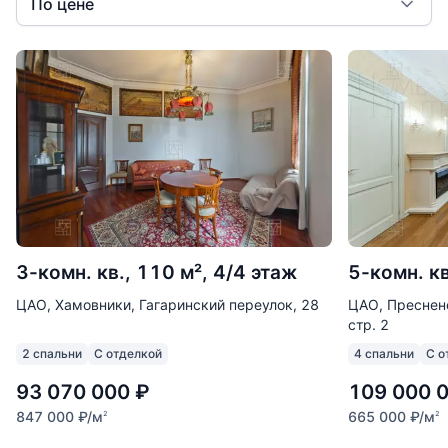
По цене
3-комн. кв., 110 м², 4/4 этаж
5-комн. кв
ЦАО, Хамовники, Гагаринский переулок, 28
ЦАО, Пресненс
стр. 2
2 спальни
С отделкой
4 спальни
С о
93 070 000
₽
109 000 
847 000
₽
/м
665 000
₽
/м
2
2