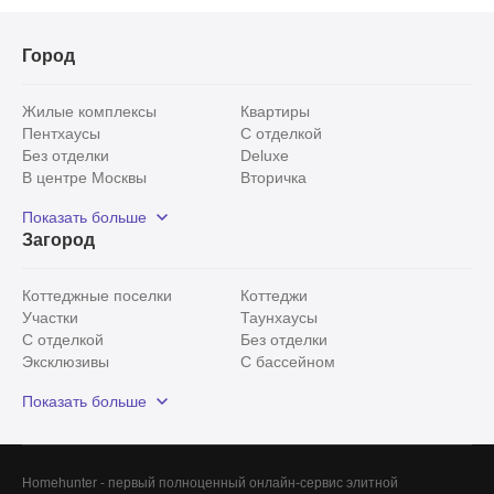
Город
Жилые комплексы
Квартиры
Пентхаусы
С отделкой
Без отделки
Deluxe
В центре Москвы
Вторичка
Видовые
Эксклюзивы
Показать больше
Рядом с парком
Популярные локации
Загород
С панорамными окнами
Внутри Садового кольца
Коттеджные поселки
Коттеджи
Участки
Таунхаусы
С отделкой
Без отделки
Эксклюзивы
С бассейном
С лесным участком
Истринский район
Показать больше
Красногорский район
Минское шоссе
Все
0
Homehunter - первый полноценный онлайн-сервис элитной