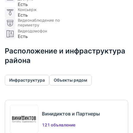
Есть
Консьерж
Торговля и развлечения:
Есть
ТРЦ Афимолл
Видеонаблюдение по
периметру
Видеодомофон
Спорт и фитнес:
Есть
Encore Fitness, World Class, Crocus Fitness и др.
Расположение и инфраструктура
Парки:
района
Парк Красная Пресня, набережная Москвы-реки.
Образование:
Инфраструктура
Объекты рядом
Школы 2030, 56 им. Легасова.
Звоните!
"Винидиктов и Партнеры"-участник ассоциации
Винидиктов и Партнеры
агентств элитной недвижимости AREA. Гарантия
121 объявление
качества.