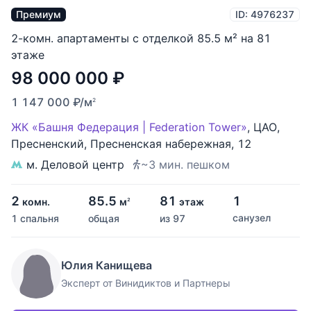
Премиум
ID: 4976237
2-комн. апартаменты с отделкой 85.5 м² на 81
этаже
98 000 000
₽
1 147 000
₽
/м
2
ЖК «Башня Федерация | Federation Tower»
,
ЦАО
,
Пресненский
,
Пресненская набережная
,
12
м. Деловой центр
~3 мин. пешком
2
85.5
81
1
комн.
м
этаж
2
санузел
1 спальня
общая
из 97
Юлия Канищева
Эксперт от Винидиктов и Партнеры