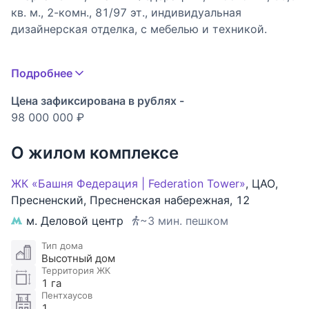
кв. м., 2-комн., 81/97 эт., индивидуальная
дизайнерская отделка, с мебелью и техникой.
Шикарные видовые апартаменты в комплексе
Подробнее
апартаментов «Башня Федерация», «Восток»:
Виды на Кремль, Арбат, гостиницу “Radisson”, Храм
Цена зафиксирована в рублях -
Христа Спасителя, Останкинскую телебашню и
98 000 000 ₽
др.достопримечательности Москвы
Отделка с использованием натуральных
О жилом комплексе
материалов, 8 видов дорогого мрамора, 3 вида
дерева
ЖК «Башня Федерация | Federation Tower»
,
ЦАО
,
Дизайнерская мебель, изготовленная на заказ из
Пресненский
,
Пресненская набережная
,
12
натуральных материалов
м. Деловой центр
~3 мин. пешком
Получили награды, как лучшие апартаменты за
2023 г., 2024 г.,2025 г. от Royal Birds, ExpertRF,
Тип дома
Высотный дом
Эпоха Лидеров
Территория ЖК
1 га
Планировка
Пентхаусов
1