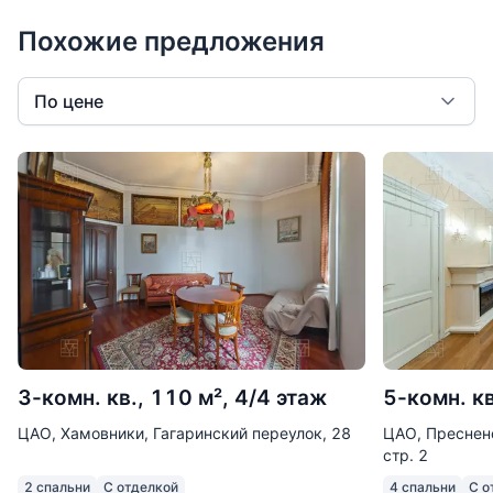
безопасности и инфраструктуры. Здесь есть все
Похожие предложения
для круглогодичного проживания и отдыха.
По цене
3-комн. кв., 110 м², 4/4 этаж
5-комн. кв
ЦАО, Хамовники, Гагаринский переулок, 28
ЦАО, Пресненс
стр. 2
2 спальни
С отделкой
4 спальни
С о