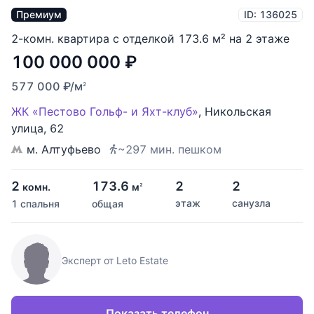
Премиум
ID: 136025
2-комн. квартира с отделкой 173.6 м² на 2 этаже
100 000 000
₽
577 000
₽
/м
2
ЖК «Пестово Гольф- и Яхт-клуб»
,
Никольская
улица
,
62
м. Алтуфьево
~297 мин. пешком
2
173.6
2
2
комн.
м
2
этаж
санузла
1 спальня
общая
Эксперт от Leto Estate
Показать телефон