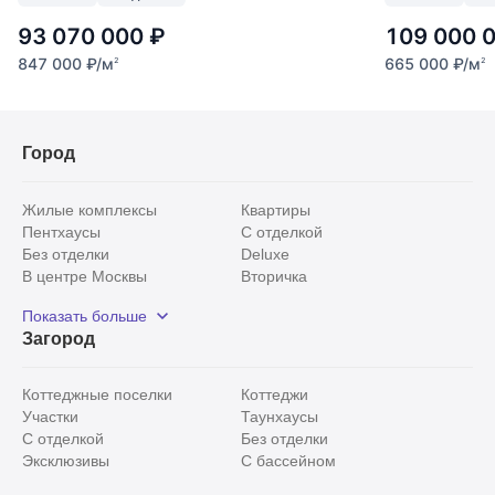
93 070 000
₽
109 000 
847 000
₽
/м
665 000
₽
/м
2
2
Город
Жилые комплексы
Квартиры
Пентхаусы
С отделкой
Без отделки
Deluxe
В центре Москвы
Вторичка
Видовые
Эксклюзивы
Показать больше
Рядом с парком
Популярные локации
Загород
С панорамными окнами
Внутри Садового кольца
Коттеджные поселки
Коттеджи
Участки
Таунхаусы
С отделкой
Без отделки
Эксклюзивы
С бассейном
С лесным участком
Истринский район