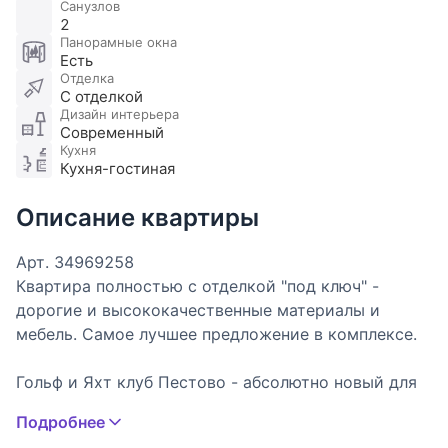
Санузлов
2
Панорамные окна
Есть
Отделка
С отделкой
Дизайн интерьера
Современный
Кухня
Кухня-гостиная
Описание квартиры
Арт. 34969258
Квартира полностью с отделкой "под ключ" -
дорогие и высококачественные материалы и
мебель. Самое лучшее предложение в комплексе.
Гольф и Яхт клуб Пестово - абсолютно новый для
России загородный комплекс, сочетающий в себе
Подробнее
традиции английского загородного клуба: гольф-