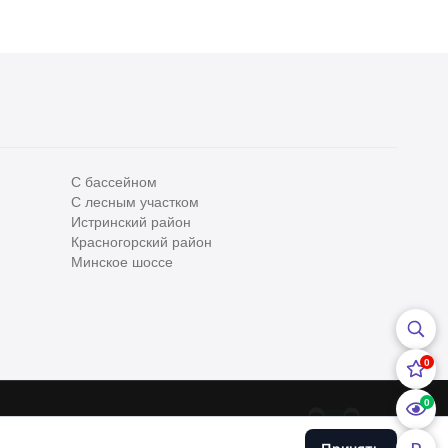
С бассейном
С лесным участком
Все
0
Истринский район
Красногорский район
Сегодня
0
Минское шоссе
Вчера
0
За неделю
0
0
За месяц
0
0
За 3 месяца
0
ательским соглашением
и
Политикой конфедициальности
Хоум
урсе применяются
Рекомендательные технологии
.