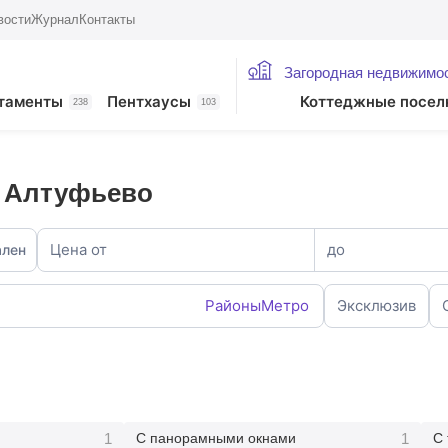
вости
Журнал
Контакты
Загородная недвижимо
таменты
Пентхаусы
Коттеджные посел
238
103
о Алтуфьево
Цена от
до
ален
Районы
Метро
Эксклюзив
1
1
С панорамными окнами
С