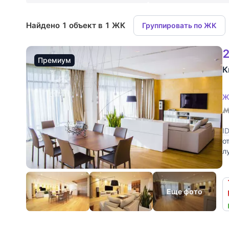
Найдено 1 объект в 1 ЖК
Группировать по ЖК
2
Премиум
К
Ж
I
о
л
Р
Еще фото