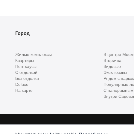
Город
Жилые комплексы
В центре Моск
Квартиры
Вторичка
Пентхаусы
Видовые
С отделкой
Эксклюзивы
Без отделки
Рядом с парко
Deluxe
Популярные ло
На карте
С панорамным
Внутри Садовог
Homehunter - первый полноценный онлайн-сервис элитной недвижимо
Хантер. Оплачивая услуги, вы принимаете
Лицензионное соглашени