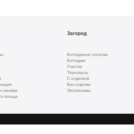
Загород
вы
Коттеджные поселки
Коттеджи
Участки
Таунхаусы
м
С отделкой
кации
Без отделки
и окнами
Эксклюзивы
о кольца
сти и бизнес класса в России. Используя сервис, вы соглашаетесь с
Пользов
е
ООО "ХоумХантер", email:
support@homehunter.ru
. На информационном рес