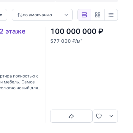
е
по умолчанию
100 000 000
₽
 2 этаже
577 000
₽
/м
2
ртира полностью с
 и мебель. Самое
солютно новый для
Скопировать ссылку