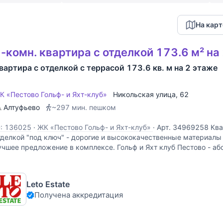
На карт
-комн. квартира с отделкой 173.6 м² на
вартира с отделкой с террасой 173.6 кв. м на 2 этаже
К «Пестово Гольф- и Яхт-клуб»
Никольская улица
, 62
Алтуфьево
~297 мин. пешком
D: 136025
·
ЖК «Пестово Гольф- и Яхт-клуб»
·
Арт. 34969258 Ква
тделкой "под ключ" - дорогие и высококачественные материалы
учшее предложение в комплексе. Гольф и Яхт клуб Пестово - аб
оссии загородный комплекс, сочетающий в себе традиции
Leto Estate
Получена аккредитация