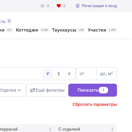
Регистрация и вход
0
0
сть
ки
Коттеджи
Таунхаусы
Участки
917
3 268
230
1 067
от
до, м²
₽
$
€
Отделка
Ещё фильтры
Показать
1
Сбросить параметры
1
1
 террасой
С отделкой