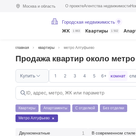
О проекте
Агентства недвижимости
Но
Москва и область
Городская недвижимость
ЖК
Квартиры
Апар
1 863
1 502
главная
квартиры
метро Алтуфьево
Продажа квартир около метр
Купить
1
2
3
4
5
6+
комнат
сп
Квартиры
Апартаменты
С отделкой
Без отделки
Метро Алтуфьево
1
Двухкомнатные
В современном стиле