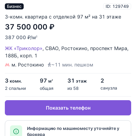
Бизнес
ID: 129749
3-комн. квартира с отделкой 97 м² на 31 этаже
37 500 000
₽
387 000
₽
/м
2
ЖК «Триколор»
,
СВАО
,
Ростокино
,
проспект Мира
,
188Б
,
корп. 1
м. Ростокино
~11 мин. пешком
3
97
31
2
комн.
м
этаж
2
санузла
2 спальни
общая
из 58
Показать телефон
Информацию по машиноместу уточняйте у
брокера