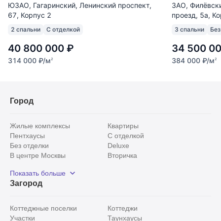
ЮЗАО, Гагаринский, Ленинский проспект,
ЗАО, Филёвски
67, Корпус 2
проезд, 5а, К
2 спальни
С отделкой
3 спальни
Без
40 800 000
₽
34 500 0
314 000
₽
/м
384 000
₽
/м
2
2
Город
Жилые комплексы
Квартиры
Пентхаусы
С отделкой
Без отделки
Deluxe
В центре Москвы
Вторичка
Видовые
Эксклюзивы
Показать больше
Рядом с парком
Популярные локации
Загород
С панорамными окнами
Внутри Садового кольца
Коттеджные поселки
Коттеджи
Участки
Таунхаусы