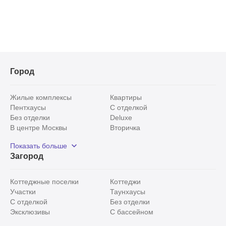
Город
Жилые комплексы
Квартиры
Пентхаусы
С отделкой
Без отделки
Deluxe
В центре Москвы
Вторичка
Видовые
Эксклюзивы
Показать больше
Рядом с парком
Популярные локации
Загород
С панорамными окнами
Внутри Садового кольца
Коттеджные поселки
Коттеджи
Участки
Таунхаусы
С отделкой
Без отделки
Эксклюзивы
С бассейном
С лесным участком
Истринский район