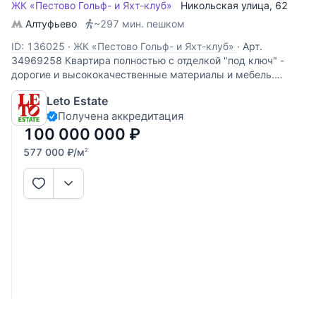
ЖК «Пестово Гольф- и Яхт-клуб»
Никольская улица
, 62
Алтуфьево
~297 мин. пешком
ID: 136025
·
ЖК «Пестово Гольф- и Яхт-клуб»
·
Арт.
34969258 Квартира полностью с отделкой "под ключ" -
дорогие и высококачественные материалы и мебель.
Самое лучшее предложение в комплексе. Гольф и Яхт клуб
Leto Estate
Пестово - абсолютно новый для России загородный
Получена аккредитация
комплекс, сочетающий в себе традиции
100 000 000
₽
577 000
₽
/м
2