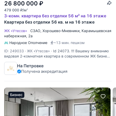
26 800 000
₽
479 000
₽
/м
2
3-комн. квартира без отделки 56 м² на 16 этаже
Квартира без отделки 56 кв. м на 16 этаже
ЖК «Утесов»
СЗАО
,
Хорошево-Мневники
,
Карамышевская
набережная
, 2а
Народное Ополчение
~13 мин. пешком
ID: 249033
·
ЖК «Утесов»
·
Id 24073. !!! Вашему вниманию
видовая 2-комнатная квартира в современном ЖК бизнес
класса " Утёсов" на берегу Москвы-реки !!! - Квартира
На Петровке
свободной планировки, с большими и панорамными
Получена аккредитация
окнами с видом на Москву-реку – редкий формат. -
Функциональная
Бизнес