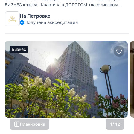
БИЗНЕС класса ! Квартира в ДОРОГОМ классическом
стиле. В стоимость квартиры не входят мебель Испания
На Петровке
(кроме кухонного гарнитура ), люстры (Сваровски
Получена аккредитация
хрусталь), ковры ( Иран), картины, стиральная машина,
сушильная машина , пианино.
Бизнес
Планировка
1
/ 12