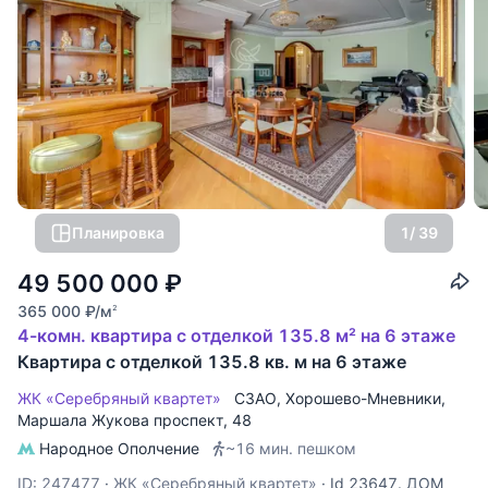
Планировка
1
/ 39
49 500 000
₽
365 000
₽
/м
2
4-комн. квартира с отделкой 135.8 м² на 6 этаже
Квартира с отделкой 135.8 кв. м на 6 этаже
ЖК «Серебряный квартет»
СЗАО
,
Хорошево-Мневники
,
Маршала Жукова проспект
, 48
Народное Ополчение
~16 мин. пешком
ID: 247477
·
ЖК «Серебряный квартет»
·
Id 23647. ДОМ