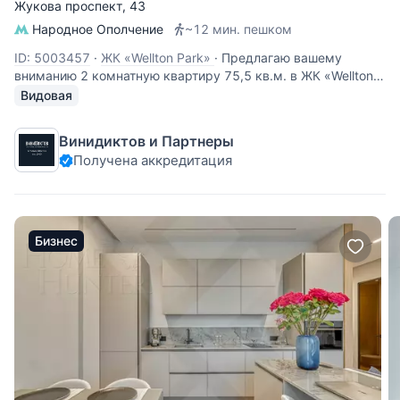
Жукова проспект
, 43
Народное Ополчение
~12 мин. пешком
ID: 5003457
·
ЖК «Wellton Park»
·
Предлагаю вашему
вниманию 2 комнатную квартиру 75,5 кв.м. в ЖК «Wellton
park (Веллтон парк)» ПРЕИМУЩЕСТВА: Дизайнерский
Видовая
ремонт. Грамотное зонирование помещений. Шикарные
виды. О КВАРТИРЕ: Качественные и натуральные
Винидиктов и Партнеры
материалы. Высота
Получена аккредитация
Бизнес