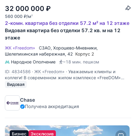
32 000 000
₽
560 000
₽
/м
2
2-комн. квартира без отделки 57.2 м² на 12 этаже
Видовая квартира без отделки 57.2 кв. м на 12
этаже
ЖК «Freedom»
СЗАО
,
Хорошево-Мневники
,
Шелепихинская набережная
, 42
Корпус 2
Народное Ополчение
~18 мин. пешком
ID: 4834586
·
ЖК «Freedom»
·
Уважаемые клиенты и
коллеги! В современном жилом комплексе «FreeDOM»
Вашему вниманию предлагается квартира формата Евро3.
Видовая
Функциональное планировочное решение: кухня-гостиная,
две изолированные спальные комнаты, два совмещённых
Chase
санузла, гардеробная
Получена аккредитация
Бизнес
Эксклюзив