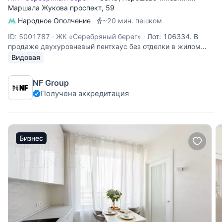
Маршала Жукова проспект
, 59
Народное Ополчение
~20 мин. пешком
ID: 5001787
·
ЖК «Серебряный берег»
·
Лот: 106334. В
продаже двухуровневый пентхаус без отделки в жилом
доме «Серебряный берег» на проспекте Маршала Жукова,
Видовая
в районе Хорошёво-Мнёвники, в непосредственной
близости от набережной Москвы-реки. Лот расположен на
NF Group
последнем этаже и является
Получена аккредитация
Бизнес