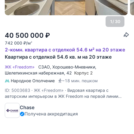
1
/ 30
40 500 000
₽
742 000
₽
/м
2
2-комн. квартира с отделкой 54.6 м² на 20 этаже
Квартира с отделкой 54.6 кв. м на 20 этаже
ЖК «Freedom»
СЗАО
,
Хорошево-Мневники
,
Шелепихинская набережная
, 42
Корпус 2
Народное Ополчение
~18 мин. пешком
ID: 5003683
·
ЖК «Freedom»
·
Видовая квартира с
авторским интерьером в ЖК Freedom на первой линии
Москвы-реки. Из окон открываются панорамные виды на
Chase
воду, набережную и впечатляющие закаты. Продуманная
Получена аккредитация
планировка включает просторную кухню-гостиную с
островом, спальню с