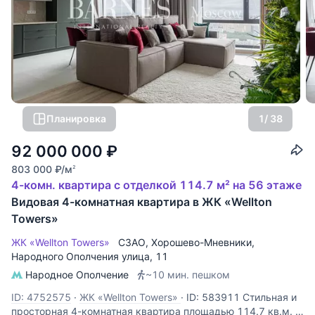
Планировка
1
/ 38
92 000 000
₽
803 000
₽
/м
2
4-комн. квартира с отделкой 114.7 м² на 56 этаже
Видовая 4-комнатная квартира в ЖК «Wellton
Towers»
ЖК «Wellton Towers»
СЗАО
,
Хорошево-Мневники
,
Народного Ополчения улица
, 11
Народное Ополчение
~10 мин. пешком
ID: 4752575
·
ЖК «Wellton Towers»
·
ID: 583911 Стильная и
просторная 4-комнатная квартира площадью 114.7 кв.м. с