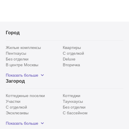
Город
Жилые комплексы
Квартиры
Пентхаусы
С отделкой
Без отделки
Deluxe
В центре Москвы
Вторичка
Видовые
Эксклюзивы
Показать больше
Рядом с парком
Популярные локации
Загород
С панорамными окнами
Внутри Садового кольца
Коттеджные поселки
Коттеджи
Участки
Таунхаусы
С отделкой
Без отделки
Эксклюзивы
С бассейном
С лесным участком
Истринский район
Показать больше
Красногорский район
Минское шоссе
Все
0