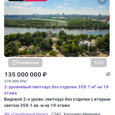
Планировка
1
/ 22
135 000 000
₽
376 000
₽
/м
2
2-уровневый пентхаус без отделки 359.1 м² на 19
этаже
Видовой 2-х уровн. пентхаус без отделки с вторым
светом 359.1 кв. м на 19 этаже
ЖК «Серебряный берег»
СЗАО
,
Хорошево-Мневники
,