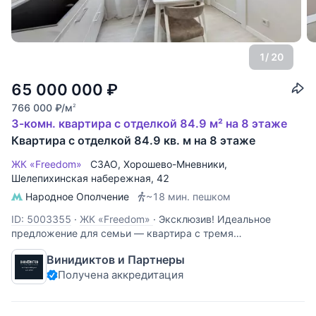
1
/ 20
65 000 000
₽
766 000
₽
/м
2
3-комн. квартира с отделкой 84.9 м² на 8 этаже
Квартира с отделкой 84.9 кв. м на 8 этаже
ЖК «Freedom»
СЗАО
,
Хорошево-Мневники
,
Шелепихинская набережная
, 42
Народное Ополчение
~18 мин. пешком
ID: 5003355
·
ЖК «Freedom»
·
Эксклюзив! Идеальное
предложение для семьи — квартира с тремя
изолированными комнатами, с качественным
Винидиктов и Партнеры
современным ремонтом, полностью укомплектована
Получена аккредитация
мебелью и бытовой техникой премиального уровня —
можно сразу заехать и жить. Рядом благоустроенная