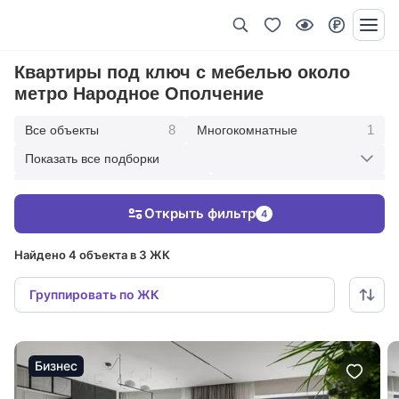
Квартиры под ключ с мебелью около
метро Народное Ополчение
8
1
Все объекты
Многокомнатные
Показать все подборки
2
2
Четырехкомнатные
Трехкомнатные
Открыть фильтр
4
3
4
Двухкомнатные
В современном стиле
Найдено 4 объекта в 3 ЖК
Группировать по ЖК
Бизнес