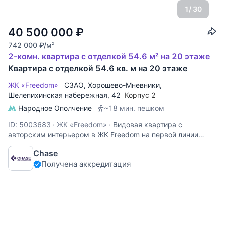
1
/ 30
40 500 000
₽
742 000
₽
/м
2
2-комн. квартира с отделкой 54.6 м² на 20 этаже
Квартира с отделкой 54.6 кв. м на 20 этаже
ЖК «Freedom»
СЗАО
,
Хорошево-Мневники
,
Шелепихинская набережная
, 42
Корпус 2
Народное Ополчение
~18 мин. пешком
ID: 5003683
·
ЖК «Freedom»
·
Видовая квартира с
авторским интерьером в ЖК Freedom на первой линии
Москвы-реки. Из окон открываются панорамные виды на
Chase
воду, набережную и впечатляющие закаты. Продуманная
Получена аккредитация
планировка включает просторную кухню-гостиную с
островом, спальню с