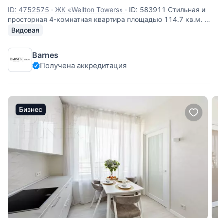
ID: 4752575
·
ЖК «Wellton Towers»
·
ID: 583911 Стильная и
просторная 4-комнатная квартира площадью 114.7 кв.м. с
великолепным панорамным видом в жилом комплексе
Видовая
«Wellton Towers». В квартире выполнена дизайнерская
отделка по авторскому проекту. Функциональное
Barnes
планировочное решение:
Получена аккредитация
Бизнес