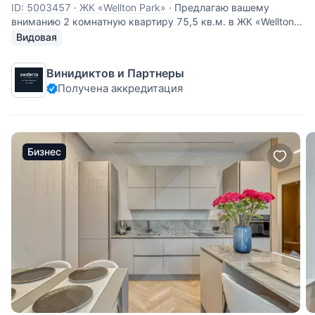
ID: 5003457
·
ЖК «Wellton Park»
·
Предлагаю вашему
вниманию 2 комнатную квартиру 75,5 кв.м. в ЖК «Wellton
park (Веллтон парк)» ПРЕИМУЩЕСТВА: Дизайнерский
Видовая
ремонт. Грамотное зонирование помещений. Шикарные
виды. О КВАРТИРЕ: Качественные и натуральные
Винидиктов и Партнеры
материалы. Высота
Получена аккредитация
Бизнес