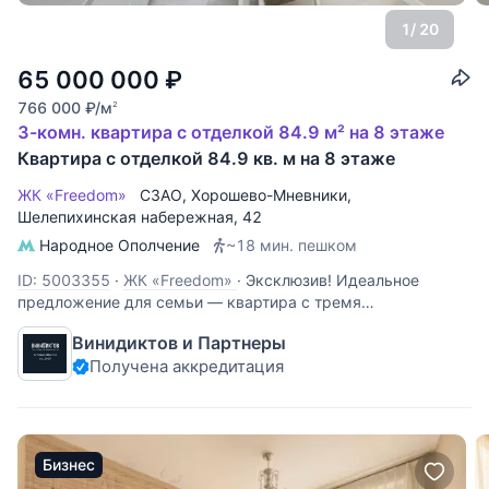
1
/ 20
65 000 000
₽
766 000
₽
/м
2
3-комн. квартира с отделкой 84.9 м² на 8 этаже
Квартира с отделкой 84.9 кв. м на 8 этаже
ЖК «Freedom»
СЗАО
,
Хорошево-Мневники
,
Шелепихинская набережная
, 42
Народное Ополчение
~18 мин. пешком
ID: 5003355
·
ЖК «Freedom»
·
Эксклюзив! Идеальное
предложение для семьи — квартира с тремя
изолированными комнатами, с качественным
Винидиктов и Партнеры
современным ремонтом, полностью укомплектована
Получена аккредитация
мебелью и бытовой техникой премиального уровня —
можно сразу заехать и жить. Рядом благоустроенная
Бизнес