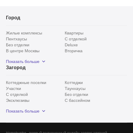
Город
Жилые комплексы
Квартиры
Пентхаусы
С отделкой
Без отделки
Deluxe
В центре Москвы
Вторичка
Видовые
Эксклюзивы
Показать больше
Рядом с парком
Популярные локации
Загород
С панорамными окнами
Внутри Садового кольца
Коттеджные поселки
Коттеджи
Участки
Таунхаусы
С отделкой
Без отделки
Эксклюзивы
С бассейном
С лесным участком
Истринский район
Показать больше
Красногорский район
Минское шоссе
Все
0
Сегодня
0