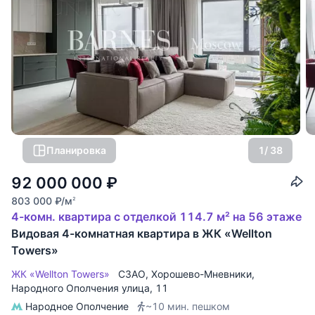
Планировка
1
/ 38
92 000 000
₽
803 000
₽
/м
2
4-комн. квартира с отделкой 114.7 м² на 56 этаже
Видовая 4-комнатная квартира в ЖК «Wellton
Towers»
ЖК «Wellton Towers»
СЗАО
,
Хорошево-Мневники
,
Народного Ополчения улица
, 11
Народное Ополчение
~10 мин. пешком