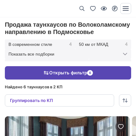
Продажа таунхаусов по Волоколамскому
направлению в Подмосковье
4
4
В современном стиле
50 км от МКАД
Показать все подборки
4
4
3
30 км от МКАД
20 км от МКАД
10 км от МКАД
Открыть фильтр
6
6
С отделкой
Найдено 6 таунхаусов в 2 КП
Группировать по КП