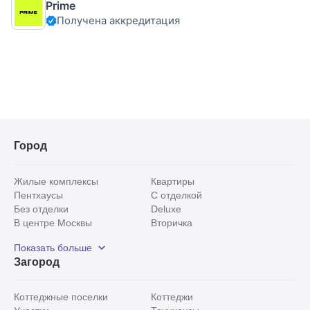
Prime
домовладение площадью 216 м² расположено в
Получена аккредитация
Истринском районе всего в 16 км от МКАД
Город
Жилые комплексы
Квартиры
Пентхаусы
С отделкой
Без отделки
Deluxe
В центре Москвы
Вторичка
Видовые
Эксклюзивы
Показать больше
Рядом с парком
Популярные локации
Загород
С панорамными окнами
Внутри Садового кольца
Коттеджные поселки
Коттеджи