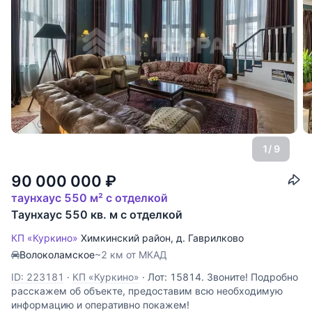
1
/ 9
90 000 000
₽
таунхаус 550 м² с отделкой
Таунхаус 550 кв. м с отделкой
КП «Куркино»
Химкинский район
,
д. Гаврилково
Волоколамское
~2 км от МКАД
ID: 223181
·
КП «Куркино»
·
Лот: 15814. Звоните! Подробно
расскажем об объекте, предоставим всю необходимую
информацию и оперативно покажем!