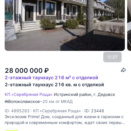
1
/ 27
28 000 000
₽
2-этажный таунхаус 216 м² с отделкой
2-этажный таунхаус 216 кв. м с отделкой
КП «Серебряная Роща»
Истринский район
,
г. Дедовск
Волоколамское
~20 км от МКАД
ID: 4995283
·
КП «Серебряная Роща»
·
ID: 23448
Эксклюзив Prime! Дом, созданный для жизни в гармонии с
природой и современным комфортом, ждет своих первых
жильцов в коттеджном поселке Серебряная Роща. Это