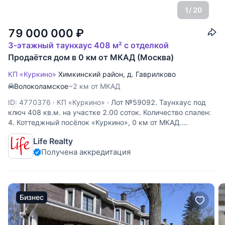
1
/ 20
79 000 000
₽
3-этажный таунхаус 408 м² с отделкой
Продаётся дом в 0 км от МКАД (Москва)
КП «Куркино»
Химкинский район
,
д. Гаврилково
Волоколамское
~2 км от МКАД
ID: 4770376
·
КП «Куркино»
·
Лот №59092. Таунхаус под
ключ 408 кв.м. на участке 2.00 соток. Количество спален:
4. Коттеджный посёлок «Куркино», 0 км от МКАД.
Площадка c BBQ под крышей. Паркинг на 2 м/м под
Life Realty
навесом. Есть теплый гараж. Итальянская дубовая кухня,
Получена аккредитация
вcя бытовая
Бизнес