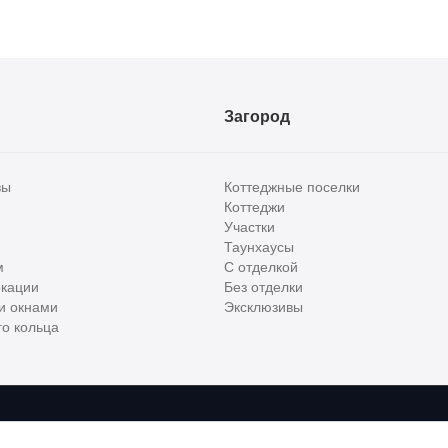
Загород
вы
Коттеджные поселки
Коттеджи
Участки
Таунхаусы
м
С отделкой
кации
Без отделки
и окнами
Эксклюзивы
о кольца
сти и бизнес класса в России. Используя сервис, вы соглашаетесь с
Пользов
е
ООО "ХоумХантер", email:
support@homehunter.ru
. На информационном рес