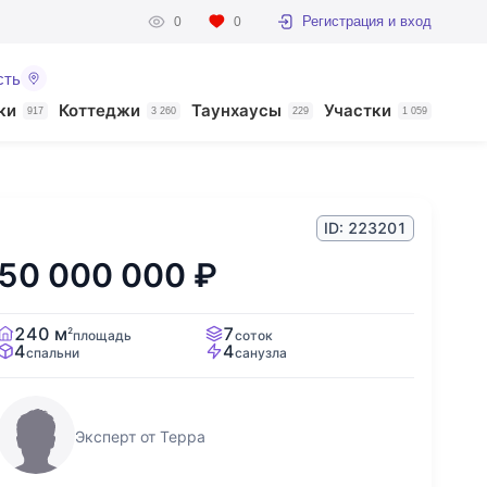
Регистрация и вход
0
0
сть
ки
Коттеджи
Таунхаусы
Участки
917
3 260
229
1 059
ID: 223201
50 000 000
₽
240 м
7
2
площадь
соток
4
4
спальни
санузла
Эксперт от Терра