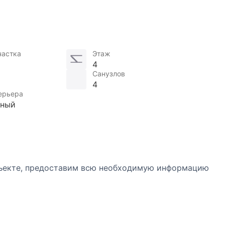
частка
Этаж
4
Санузлов
4
ерьера
нный
объекте, предоставим всю необходимую информацию