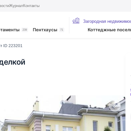
вости
Журнал
Контакты
Загородная недвижимо
ртаменты
Пентхаусы
Коттеджные посел
239
71
т ID 223201
тделкой