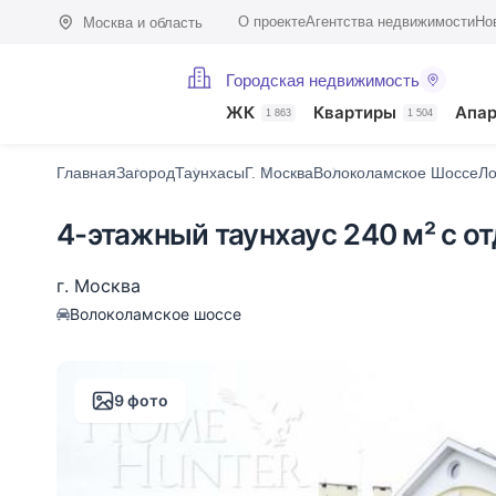
О проекте
Агентства недвижимости
Но
Москва и область
Городская недвижимость
Фото (9)
Характеристики
Описание
ЖК
Квартиры
Апа
1 863
1 504
Главная
Загород
Таунхасы
Г. Москва
Волоколамское Шоссе
Ло
4-этажный таунхаус 240 м² с о
г. Москва
Волоколамское шоссе
9 фото