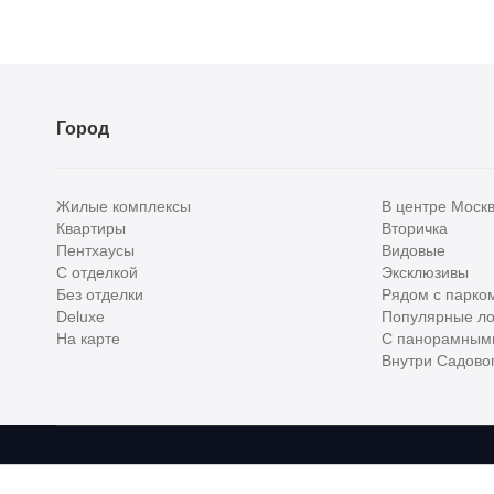
Город
Жилые комплексы
В центре Моск
Квартиры
Вторичка
Пентхаусы
Видовые
С отделкой
Эксклюзивы
Без отделки
Рядом с парко
Deluxe
Популярные ло
На карте
С панорамным
Внутри Садовог
Homehunter - первый полноценный онлайн-сервис элитной недвижимо
Хантер. Оплачивая услуги, вы принимаете
Лицензионное соглашени