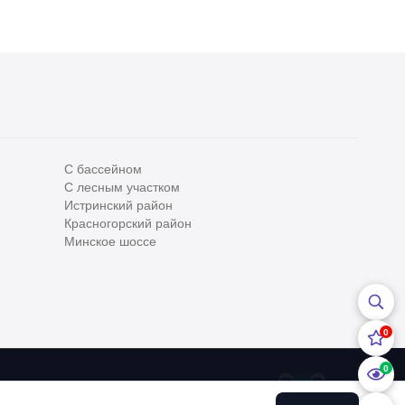
С бассейном
С лесным участком
Все
0
Истринский район
Красногорский район
Сегодня
0
Минское шоссе
Вчера
0
За неделю
0
0
За месяц
0
0
За 3 месяца
0
ательским соглашением
и
Политикой конфедициальности
Хоум
урсе применяются
Рекомендательные технологии
.