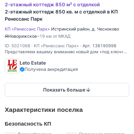
2-этажный коттедж 850 м² с отделкой
2-этажный коттедж 850 кв. м с отделкой в КП
Ренессанс Парк
КП «Ренессанс Парк»
Истринский район
,
д. Чесноково
Новорижское
~19 км от МКАД
ID: 5021068
·
КП «Ренессанс Парк»
·
Арт. 138190998
Представляем вашему вниманию новый дом «под ключ»
площадью 840 кв м в охраняемом коттеджном посёлке
Leto Estate
"Ренессанс парк", расположенном в 19 км от МКАД по
Получена аккредитация
Новорижскому шоссе. В доме выполнена отделка по
индивидуальному проекту, в
Показать больше
Характеристики поселка
Безопасность КП