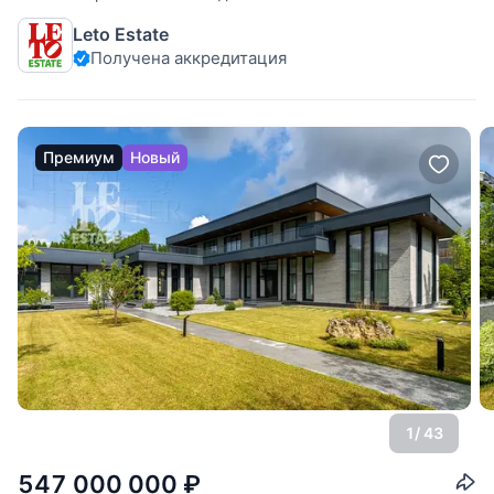
парк", расположенном в 19 км от МКАД по Новорижскому
Leto Estate
шоссе. Участок правильной формы, хорошо освещен. Все
Получена аккредитация
коммуникации в поселке -
Премиум
Новый
1
/ 43
547 000 000
₽