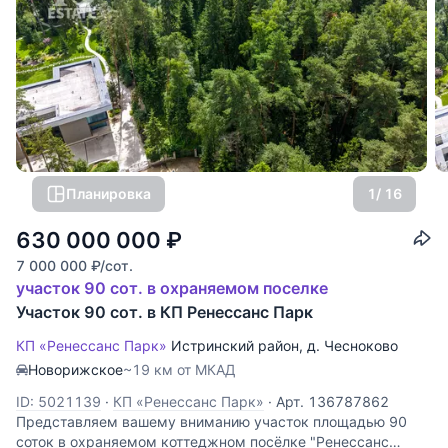
Планировка
1
/ 16
630 000 000
₽
7 000 000
₽
/сот.
участок 90 сот. в охраняемом поселке
Участок 90 сот. в КП Ренессанс Парк
КП «Ренессанс Парк»
Истринский район
,
д. Чесноково
Новорижское
~19 км от МКАД
ID: 5021139
·
КП «Ренессанс Парк»
·
Арт. 136787862
Представляем вашему вниманию участок площадью 90
соток в охраняемом коттеджном посёлке "Ренессанс