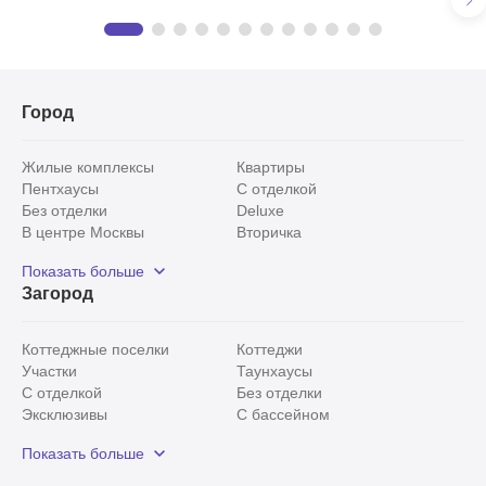
Резиденции Бенилюкс
Предложения
в КП «Резиденции Бенилюкс»
46 объектов
Город
Жилые комплексы
Квартиры
Пентхаусы
С отделкой
Без отделки
Deluxe
В центре Москвы
Вторичка
Видовые
Эксклюзивы
Показать больше
Рядом с парком
Популярные локации
Загород
С панорамными окнами
Внутри Садового кольца
Коттеджные поселки
Коттеджи
Участки
Таунхаусы
С отделкой
Без отделки
Эксклюзивы
С бассейном
С лесным участком
Истринский район
Показать больше
Красногорский район
Минское шоссе