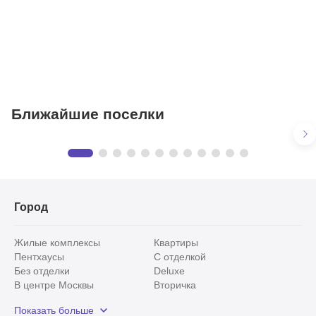
Фитнесы
Ветеринарные клиники
Ближайшие поселки
Кристалл Истра | Crystal Istra
Предложения
в КП «Кристалл Истра | Crystal Istra»
27 объектов
Город
Жилые комплексы
Квартиры
Пентхаусы
С отделкой
Без отделки
Deluxe
В центре Москвы
Вторичка
Видовые
Эксклюзивы
Показать больше
Рядом с парком
Популярные локации