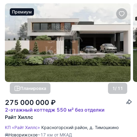
Премиум
Планировка
1
/ 11
275 000 000
₽
2-этажный коттедж 550 м² без отделки
Райт Хиллс
КП «Райт Хиллс»
Красногорский район
,
д. Тимошкино
Новорижское
~17 км от МКАД