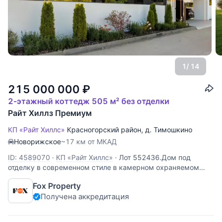
1
/ 14
215 000 000
₽
2-этажный коттедж 505 м² без отделки
Райт Хиллз Премиум
КП «Райт Хиллс»
Красногорский район
,
д. Тимошкино
Новорижское
~17 км от МКАД
ID: 4589070
·
КП «Райт Хиллс»
·
Лот 552436.Дом под
отделку в современном стиле в камерном охраняемом
коттеджном поселке «Райт Хиллз Премиум». Посёлок
Fox Property
граничит с премиум поселками "Кристал Истра" и "Шато
Получена аккредитация
Соверен», которых располагается фитнес зал, ресторан,
прогулочная зона. Рядом