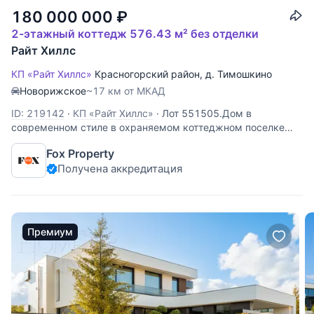
180 000 000
₽
2-этажный коттедж 576.43 м² без отделки
Райт Хиллс
КП «Райт Хиллс»
Красногорский район
,
д. Тимошкино
Новорижское
~17 км от МКАД
ID: 219142
·
КП «Райт Хиллс»
·
Лот 551505.Дом в
современном стиле в охраняемом коттеджном поселке
Райт Хиллс. Продуманная планировка, СПА-зона с
Fox Property
бассейном. Высота потолков 4.5 метра. Основные
Получена аккредитация
материалы: монолит, кирпич, плоская мембранная кровля,
окна теплый алюминий, фасад
Премиум