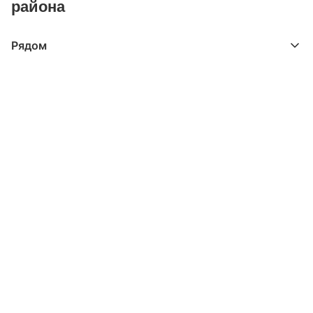
района
Рядом
Выберите расстояние от объекта
До 2000 метров
Школы
Детские клубы
Детские сады
Поликлиники
Больницы
Салоны красоты
Торговые центры