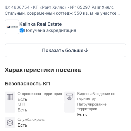
ID: 4606754
·
КП «Райт Хиллс»
·
№165297 Райт Хиллс
Стильный, современный коттедж 550 кв. м на участке
21,6 соток в охраняемом поселке Райт Хиллс. Дом
Kalinka Real Estate
предлагается с готовым фасадом, без внутренней отделки.
Получена аккредитация
В планировке дома предусмотрены просторные
помещения, панорамные окна
Показать больше
Характеристики поселка
Безопасность КП
Огороженная территория
Видеонаблюдение по
периметру
Есть
КПП
Патрулирование
территории
Есть
Есть
Служба охраны
Есть