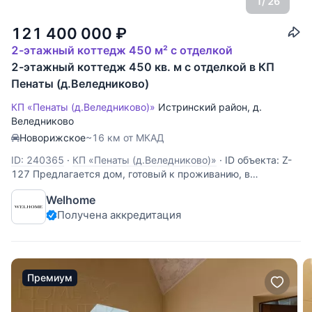
1
/ 26
121 400 000
₽
2-этажный коттедж 450 м² с отделкой
2-этажный коттедж 450 кв. м с отделкой в КП
Пенаты (д.Веледниково)
КП «Пенаты (д.Веледниково)»
Истринский район
,
д.
Веледниково
Новорижское
~16 км от МКАД
ID: 240365
·
КП «Пенаты (д.Веледниково)»
·
ID объекта: Z-
127 Предлагается дом, готовый к проживанию, в
охраняемом коттеджном поселке. Рядом большой центр
Welhome
инфраструктуры: торговый центр, детский
Получена аккредитация
развлекательный центр, рестораны, кафе, бутики, галереи,
банк, спорткомплекс с бассейном, школа.
Премиум