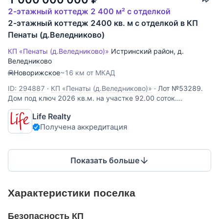
2-этажный коттедж 2 400 м² с отделкой
2-этажный коттедж 2400 кв. м с отделкой в КП
Пенаты (д.Веледниково)
КП «Пенаты (д.Веледниково)»
Истринский район
,
д.
Веледниково
Новорижское
~16 км от МКАД
ID: 294887
·
КП «Пенаты (д.Веледниково)»
·
Лот №53289.
Дом под ключ 2026 кв.м. на участке 92.00 соток.
Количество спален: 7. Коттеджный посёлок «Пенаты»,
Life Realty
Новорижское шоссе, 16 км от МКАД. Участок с
Получена аккредитация
ландшафтом, Альпийской горкой, ручьем, детская
площадка, летняя беседка. На участке
Показать больше
Характеристики поселка
Безопасность КП