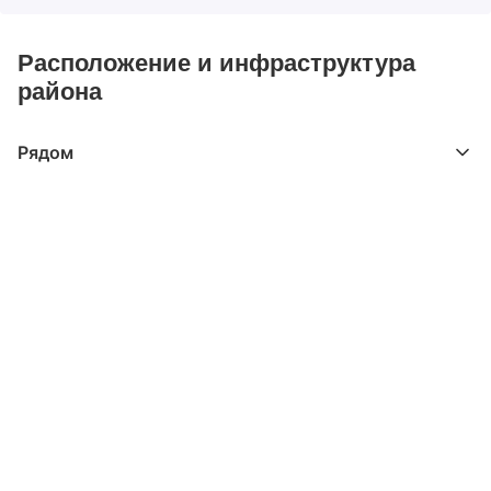
Расположение и инфраструктура
района
Рядом
Выберите расстояние от объекта
До 2000 метров
Школы
Детские клубы
Детские сады
Поликлиники
Больницы