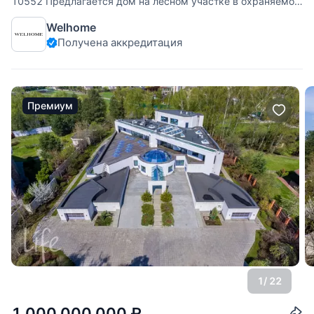
10552 Предлагается дом на лесном участке в охраняемом
поселке. Во внешней отделке дома использованы
Welhome
авторские барельефы, внутренняя отделка под ключ: два
Получена аккредитация
камина, бильярдная - русский бильярд, 6 санузлов, сауна,
все выполнено очень
Премиум
1
/ 22
1 000 000 000
₽