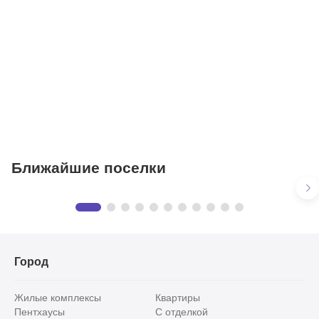
Салоны красоты
Торговые центры
Фитнесы
Ветеринарные клиники
Ближайшие поселки
Павлово
Предложения
в КП «Павлово»
33 объекта
Город
Жилые комплексы
Квартиры
Пентхаусы
С отделкой