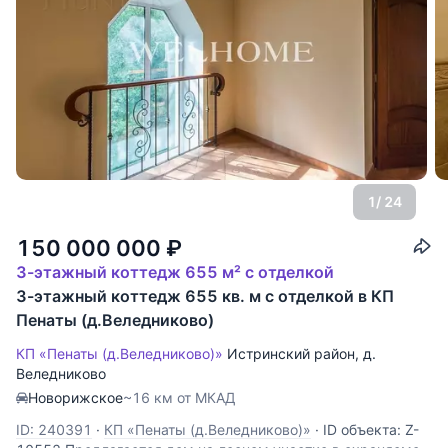
1
/ 24
150 000 000
₽
3-этажный коттедж 655 м² с отделкой
3-этажный коттедж 655 кв. м с отделкой в КП
Пенаты (д.Веледниково)
КП «Пенаты (д.Веледниково)»
Истринский район
,
д.
Веледниково
Новорижское
~16 км от МКАД
ID: 240391
·
КП «Пенаты (д.Веледниково)»
·
ID объекта: Z-