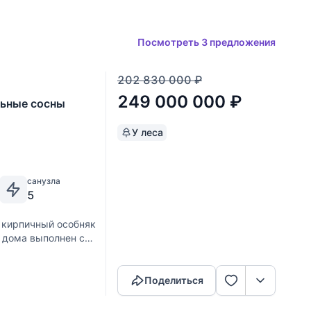
Посмотреть 3 предложения
202 830 000
₽
249 000 000
₽
льные сосны
У леса
санузла
5
 кирпичный особняк
 дома выполнен с
Скопировать ссылку
х желанных стилей
Поделиться