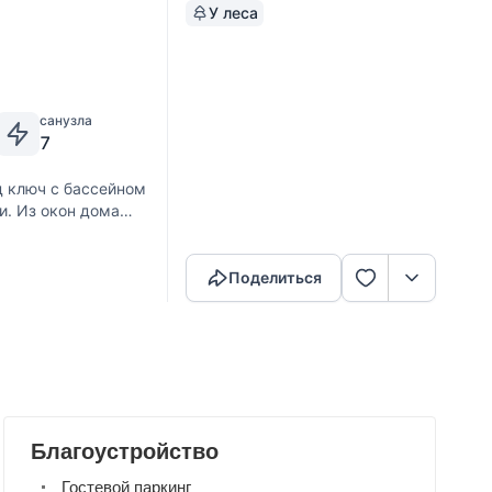
У леса
санузла
7
 ключ с бассейном
и. Из окон дома
Скопировать ссылку
е установлен
Поделиться
Благоустройство
Гостевой паркинг