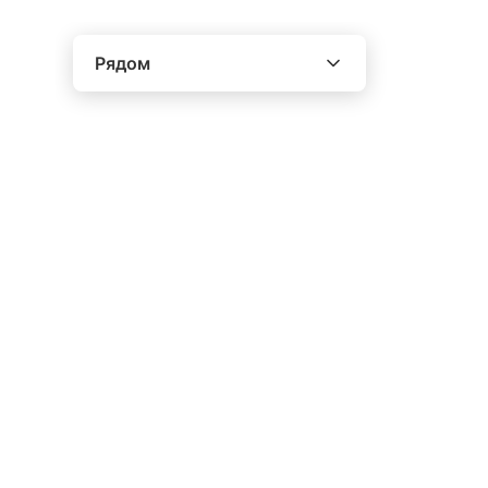
Рядом
Выберите расстояние от объекта
До 2000 метров
Школы
Детские клубы
Детские сады
Поликлиники
Больницы
Салоны красоты
Торговые центры