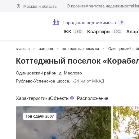
О проекте
Агентства недвижимости
Но
Москва и область
Городская недвижимость
ЖК
Квартиры
Апар
1 863
1 502
главная
загород
коттеджные поселки
Одинцовский ра
Коттеджный поселок «Корабе
Одинцовский район
,
д. Маслово
Рублево-Успенское шоссе,
~24 км от МКАД
Характеристики
Объекты
Расположение
Год сдачи 2007