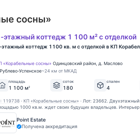
ные сосны»
-этажный коттедж 1 100 м² с отделкой
-этажный коттедж 1100 кв. м с отделкой в КП Корабе
П «Корабельные сосны»
Одинцовский район
,
д. Маслово
Рублево-Успенское
~24 км от МКАД
площадь
соток
спален
1 100 м
180
4
2
D: 119738
·
КП «Корабельные сосны»
·
Лот: 23662. Двухэтажный
лощадью 1000 кв.м. ждет своих будущих владельцев. Интерьер
рименением дорогих изысканных материалов, в одном из самы
Point Estate
ля загородных особняков - английском. В нем
Получена аккредитация