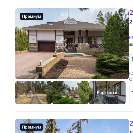
2
Премиум
2
К
I
С
К
д
Еще фото
2
Премиум
Д