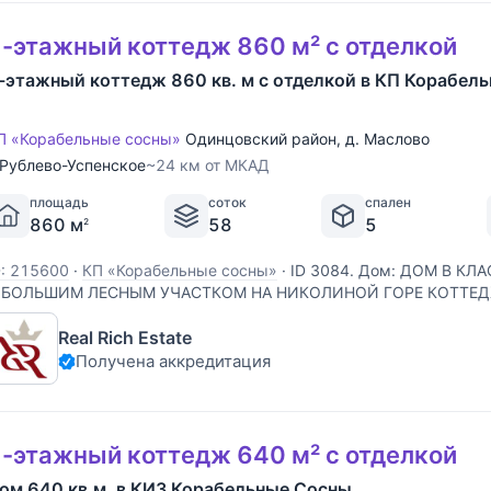
-этажный коттедж 860 м² с отделкой
-этажный коттедж 860 кв. м с отделкой в КП Корабел
П «Корабельные сосны»
Одинцовский район
,
д. Маслово
Рублево-Успенское
~24 км от МКАД
площадь
соток
спален
860 м
58
5
2
D: 215600
·
КП «Корабельные сосны»
·
ID 3084. Дом: ДОМ В К
 БОЛЬШИМ ЛЕСНЫМ УЧАСТКОМ НА НИКОЛИНОЙ ГОРЕ КОТТЕ
ОРАБЕЛЬНЫЕ СОСНЫ Участок: Ухоженный большой участок с д
Real Rich Estate
изайном покорит городских резидентов с первого взгляда:
Получена аккредитация
-этажный коттедж 640 м² с отделкой
ом 640 кв.м. в КИЗ Корабельные Сосны