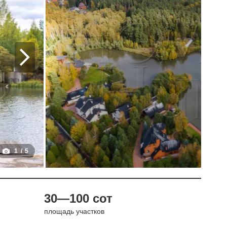
1
/
5
30—100 сот
площадь участков