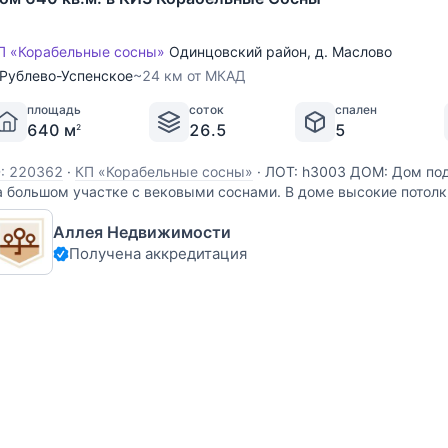
П «Корабельные сосны»
Одинцовский район
,
д. Маслово
Рублево-Успенское
~24 км от МКАД
площадь
соток
спален
640 м
26.5
5
2
D: 220362
·
КП «Корабельные сосны»
·
ЛОТ: h3003 ДОМ: Дом под
а большом участке с вековыми соснами. В доме высокие потолк
ткрывается великолепный вид на лесной массив. В гостином зал
Аллея Недвижимости
ровяной камин. Кухонный гарнитур укомплектован всей
Получена аккредитация