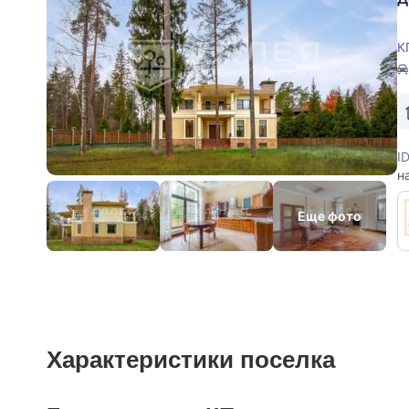
К
I
н
о
д
Еще фото
Характеристики поселка