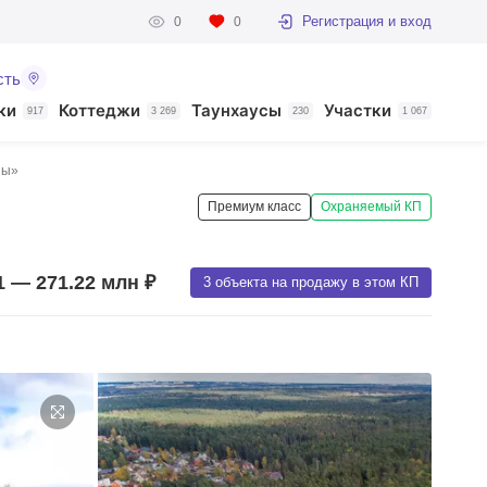
Регистрация и вход
0
0
сть
ки
Коттеджи
Таунхаусы
Участки
917
3 269
230
1 067
ны»
Премиум класс
Охраняемый КП
1 — 271.22 млн ₽
3 объекта на продажу в этом КП