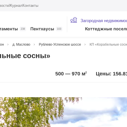
вости
Журнал
Контакты
Загородная недвижимо
таменты
Пентхаусы
Коттеджные посел
238
103
йон
д. Маслово
Рублево-Успенское шоссе
КП «Корабельные сос
льные сосны»
500 — 970
м
Цены: 156.8
2