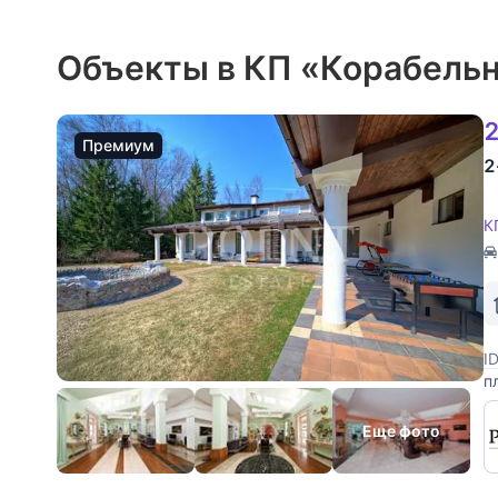
Объекты в КП «Корабель
2
Премиум
2
К
I
п
п
д
Еще фото