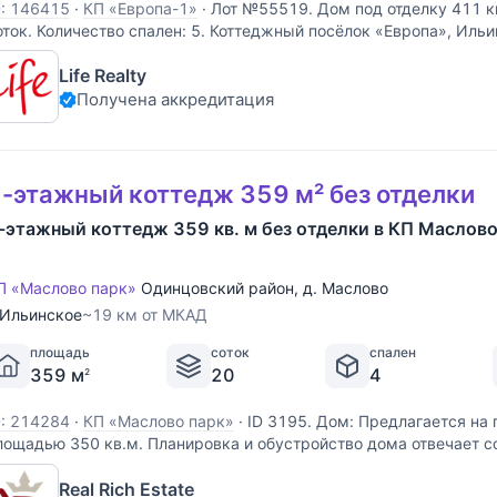
D: 146415
·
КП «Европа-1»
·
Лот №55519. Дом под отделку 411 кв
оток. Количество спален: 5. Коттеджный посёлок «Европа», Ильи
КАД. Планировка дома: Цоколь: тамбур, комната отдыха, бассей
Life Realty
анная комната, тренажерная,
Получена аккредитация
-этажный коттедж 359 м² без отделки
-этажный коттедж 359 кв. м без отделки в КП Маслово
П «Маслово парк»
Одинцовский район
,
д. Маслово
Ильинское
~19 км от МКАД
площадь
соток
спален
359 м
20
4
2
D: 214284
·
КП «Маслово парк»
·
ID 3195. Дом: Предлагается на
лощадью 350 кв.м. Планировка и обустройство дома отвечает
редставлениям о качественном и комфортном жилье. Грамотно
Real Rich Estate
озволило эффективно использовать каждый метр - в доме