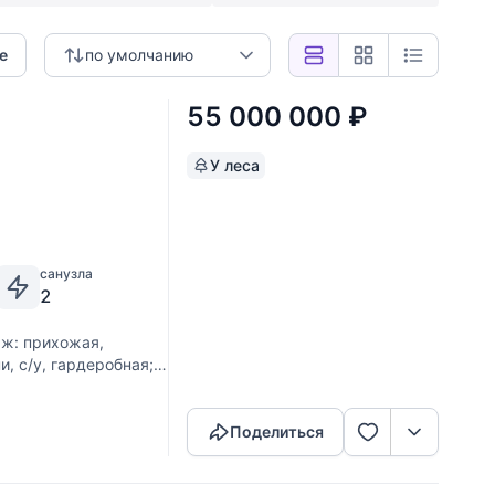
е
по умолчанию
55 000 000
₽
У леса
санузла
2
ж: прихожая,
и, с/у, гардеробная;
Скопировать ссылку
бекю.
Поделиться