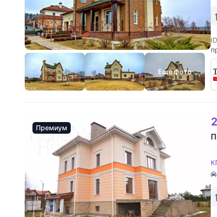
I
п
к
р
Еще фото
2
Премиум
П
К