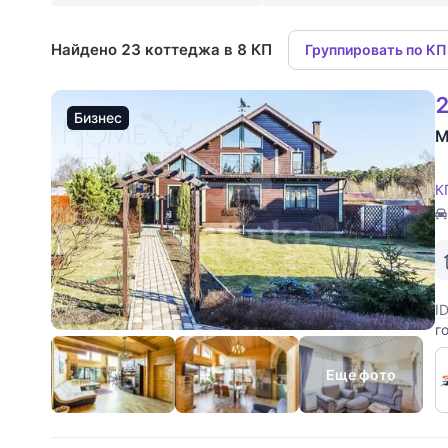
Найдено 23 коттеджа в 8 КП
Группировать по КП
2
Бизнес
М
К
I
г
Н
Еще фото