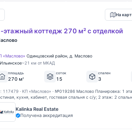
На карт
-этажный коттедж 270 м² с отделкой
аслово
П «Маслово»
Одинцовский район
,
д. Маслово
Ильинское
~21 км от МКАД
площадь
соток
спален
270 м
15
3
2
D: 117479
·
КП «Маслово»
·
№019286 Маслово Планировка: 1 эта
остиная, кухня, кабинет, гостевая спальня с с/у; 2 этаж: 2 спальн
а участке расположена баня, навес на 2 м/м и беседка для бар
Kalinka Real Estate
Получена аккредитация