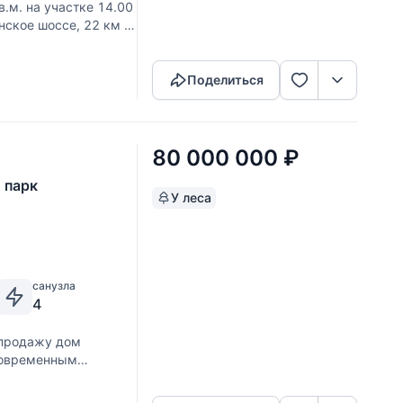
.м. на участке 14.00
нское шоссе, 22 км от
Скопировать ссылку
н, хамам, сауна,
Поделиться
80 000 000
₽
 парк
У леса
санузла
4
 продажу дом
 современным
Скопировать ссылку
е планирование