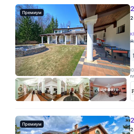
2
Премиум
2
К
I
п
п
д
Еще фото
2
Премиум
2