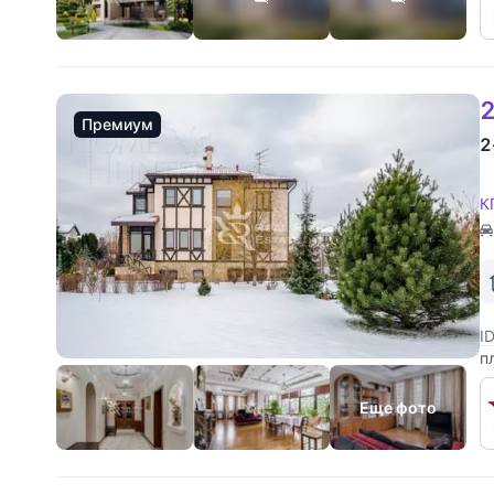
2
Премиум
2
К
I
п
с
с
Еще фото