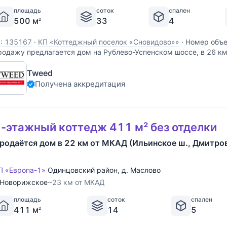
площадь
соток
спален
500 м
33
4
2
D: 135167
·
КП «Коттеджный поселок «Сновидово»»
·
Номер объе
родажу предлагается дом на Рублево-Успенском шоссе, в 26 км
оттеджном поселке Сновидово. Дом кирпичный, общей площадью
Tweed
асположен на участке размером 33 сот. Есть гараж на 2 м/м. 
Получена аккредитация
-этажный коттедж 411 м² без отделки
родаётся дом в 22 км от МКАД (Ильинское ш., Дмитро
П «Европа-1»
Одинцовский район
,
д. Маслово
Новорижское
~23 км от МКАД
площадь
соток
спален
411 м
14
5
2