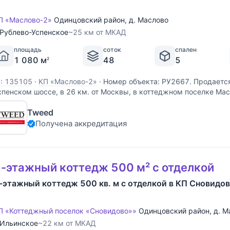
П «Маслово-2»
Одинцовский район
,
д. Маслово
Рублево-Успенское
~25 км от МКАД
площадь
соток
спален
1 080 м
48
5
2
D: 135105
·
КП «Маслово-2»
·
Номер объекта: РУ2667. Продается
спенском шоссе, в 26 км. от Москвы, в коттеджном поселке Мас
ровневый, кирпичный (площадь - 1080 м.кв.), расположен на з
Tweed
азмером 48 сот. Есть пристроенный гараж на 4 а
Получена аккредитация
-этажный коттедж 500 м² с отделкой
-этажный коттедж 500 кв. м с отделкой в КП Сновидо
П «Коттеджный поселок «Сновидово»»
Одинцовский район
,
д. М
Ильинское
~22 км от МКАД