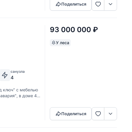
Поделиться
93 000 000
₽
У леса
санузла
4
д ключ" с мебелью
Бавария", в доме 4
Скопировать ссылку
па расположился в
Поделиться