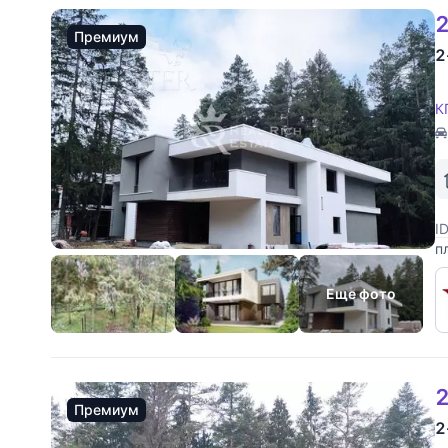
2
Премиум
2
К
I
п
п
п
Еще фото
2
Премиум
2