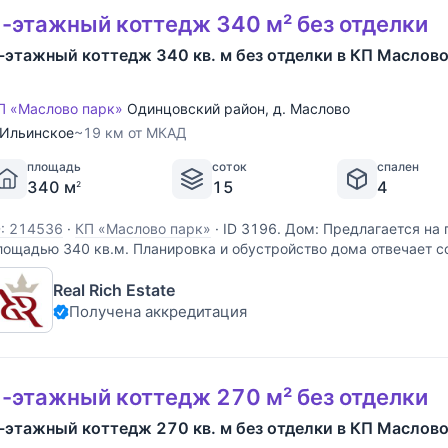
-этажный коттедж 340 м² без отделки
-этажный коттедж 340 кв. м без отделки в КП Маслово
П «Маслово парк»
Одинцовский район
,
д. Маслово
Ильинское
~19 км от МКАД
площадь
соток
спален
340 м
15
4
2
D: 214536
·
КП «Маслово парк»
·
ID 3196. Дом: Предлагается на
лощадью 340 кв.м. Планировка и обустройство дома отвечает
редставлениям о качественном и комфортном жилье. Грамотно
Real Rich Estate
озволило эффективно использовать каждый метр - в доме
Получена аккредитация
-этажный коттедж 270 м² без отделки
-этажный коттедж 270 кв. м без отделки в КП Маслово