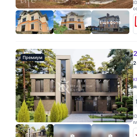
I
с
М
в
Еще фото
2
Премиум
2
К
I
п
п
п