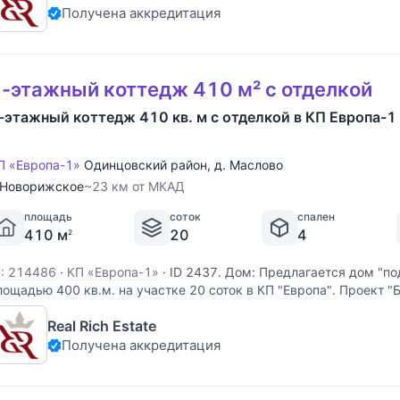
Получена аккредитация
-этажный коттедж 410 м² с отделкой
-этажный коттедж 410 кв. м с отделкой в КП Европа-1
П «Европа-1»
Одинцовский район
,
д. Маслово
Новорижское
~23 км от МКАД
площадь
соток
спален
410 м
20
4
2
D: 214486
·
КП «Европа-1»
·
ID 2437. Дом: Предлагается дом "по
лощадью 400 кв.м. на участке 20 соток в КП "Европа". Проект "
пальни, SPA-зона. Описание поселка: Коттеджный поселок Евро
Real Rich Estate
амом элитном районе Подмосковья
Получена аккредитация