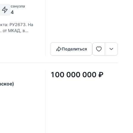
санузла
4
кта: РУ2673. На
. от МКАД, в
Скопировать ссылку
 500 м.кв.,
Все коммуникации
Поделиться
100 000 000
₽
вское)