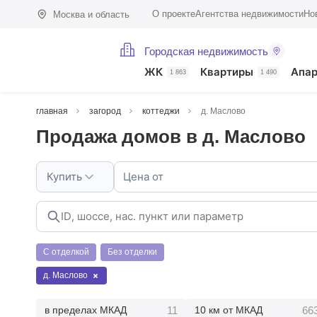
О проекте
Агентства недвижимости
Но
Москва и область
Городская недвижимость
ЖК
Квартиры
Апа
1 863
1 490
главная
загород
коттеджи
д. Маслово
Продажа домов в д. Маслово
Купить
Цена от
С отделкой
Без отделки
д. Маслово
11
66
в пределах МКАД
10 км от МКАД