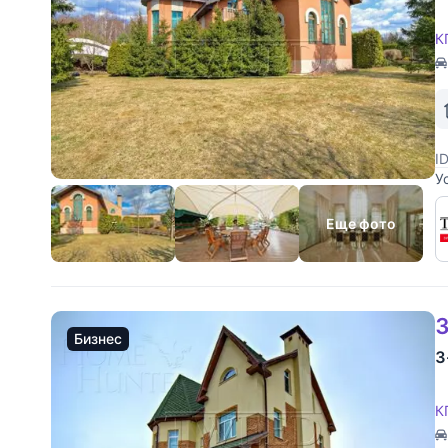
К
I
У
у
р
Еще фото
3
Бизнес
3
К