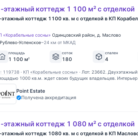
-этажный коттедж 1 100 м² с отделкой
-этажный коттедж 1100 кв. м с отделкой в КП Корабе
П «Корабельные сосны»
Одинцовский район
,
д. Маслово
Рублево-Успенское
~24 км от МКАД
площадь
соток
спален
1 100 м
180
4
2
D: 119738
·
КП «Корабельные сосны»
·
Лот: 23662. Двухэтажный
лощадью 1000 кв.м. ждет своих будущих владельцев. Интерьер
рименением дорогих изысканных материалов, в одном из самы
Point Estate
ля загородных особняков - английском. В нем
Получена аккредитация
-этажный коттедж 1 080 м² с отделкой
-этажный коттедж 1080 кв. м с отделкой в КП Маслов