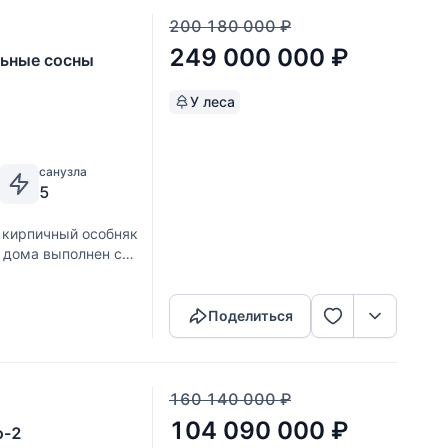
200 180 000
₽
249 000 000
₽
льные сосны
У леса
санузла
5
 кирпичный особняк
 дома выполнен с
Скопировать ссылку
х желанных стилей
Поделиться
160 140 000
₽
104 090 000
₽
о-2