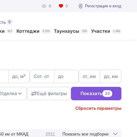
Регистрация и вход
0
0
сть
ки
Коттеджи
Таунхаусы
Участки
917
3 253
230
1 062
до, м²
Сот. от
до
от, км
до, км
Отделка
Ещё фильтры
Показать
23
Сбросить параметры
3
2911
50 км от МКАД
Показать все подборки