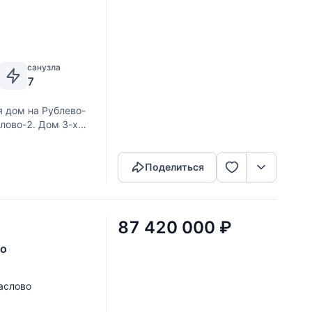
санузла
7
 дом на Рублево-
лово-2. Дом 3-х
Скопировать ссылку
емельном участке
Поделиться
87 420 000
₽
во
аслово