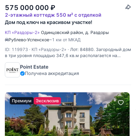
575 000 000
₽
2-этажный коттедж 550 м² с отделкой
Дом под ключ на красивом участке!
КП «Раздоры-2»
Одинцовский район
,
д. Раздоры
Рублево-Успенское
~1 км от МКАД
ID: 119973
·
КП «Раздоры-2»
·
Лот: 84880. Загородный дом
в три уровня площадью 347,6 кв.м располагается на
красивом участке 10 соток с превосходным ландшафтным
Point Estate
оформлением в премиальном поселке "Раздоры-2" в
Получена аккредитация
непосредственном близости от столицы. Комфортная
планировка. На первом
Премиум
Эксклюзив