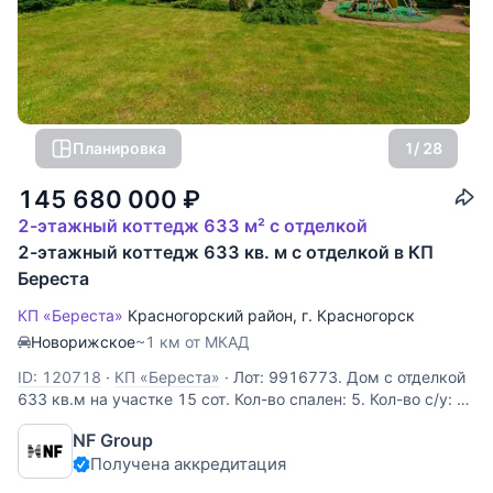
Планировка
1
/ 28
145 680 000
₽
2-этажный коттедж 633 м² с отделкой
2-этажный коттедж 633 кв. м с отделкой в КП
Береста
КП «Береста»
Красногорский район
,
г. Красногорск
Новорижское
~1 км от МКАД
ID: 120718
·
КП «Береста»
·
Лот: 9916773. Дом с отделкой
633 кв.м на участке 15 cот. Кол-во спален: 5. Кол-во с/у: 5.
Поселок «Береста-1». Новорижское шоссе, 2 км от МКАД.
NF Group
Без комиссии для покупателя. БЕЗ ТОРГА! Дом полностью
Получена аккредитация
укомплектован и готов к проживанию. Просторная