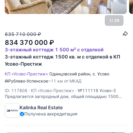
1
/ 26
635 710 000
₽
834 370 000
₽
3-этажный коттедж 1 500 м² с отделкой
3-этажный коттедж 1500 кв. м с отделкой в КП
Усово-Престиж
КП «Усово-Престиж»
Одинцовский район
,
с. Усово
Рублево-Успенское
~11 км от МКАД
ID: 117808
·
КП «Усово-Престиж»
·
№111116 Усово-3
Предлагается загородный дом, общей площадью 1500
кв.м. на земельным участке 60 соток в охраняемом
Kalinka Real Estate
коттеджном поселке Усово. Дом выполнен в классическом
Получена аккредитация
стиле, в строительстве и отделке дома использовались
только высококачественные