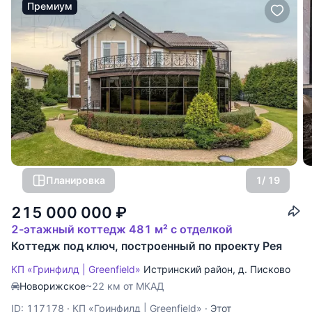
Премиум
Планировка
1
/ 19
215 000 000
₽
2-этажный коттедж 481 м² с отделкой
Коттедж под ключ, построенный по проекту Рея
КП «Гринфилд | Greenfield»
Истринский район
,
д. Писково
Новорижское
~22 км от МКАД
ID: 117178
·
КП «Гринфилд | Greenfield»
·
Этот