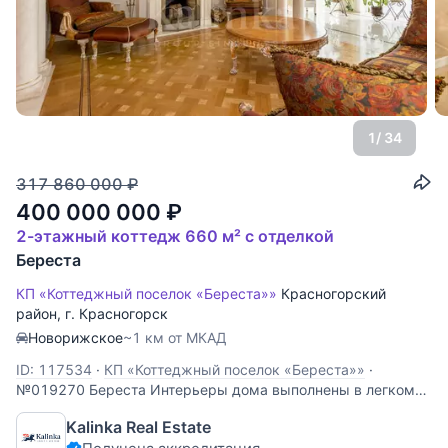
1
/ 34
317 860 000
₽
400 000 000
₽
2-этажный коттедж 660 м² с отделкой
Береста
КП «Коттеджный поселок «Береста»»
Красногорский
район
,
г. Красногорск
Новорижское
~1 км от МКАД
ID: 117534
·
КП «Коттеджный поселок «Береста»»
·
№019270 Береста Интерьеры дома выполнены в легком
классическом стиле. В отделке использовались мрамор,
Kalinka Real Estate
гранит, художественная штукатурка, мозаика, позолота,