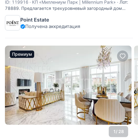
ID: 119916
·
КП «Миллениум Парк | Millennium Park»
·
Лот:
78889. Предлагается трехуровневый загородный дом
площадью 700 кв.м под ключ, частично с мебелью,
Point Estate
расположенный на участке 31,19 сотки с футбольным
Получена аккредитация
полем и превосходным ландшафтным дизайном в
уникальном коттеджном поселке с рукотворной системой
Премиум
1
/ 28