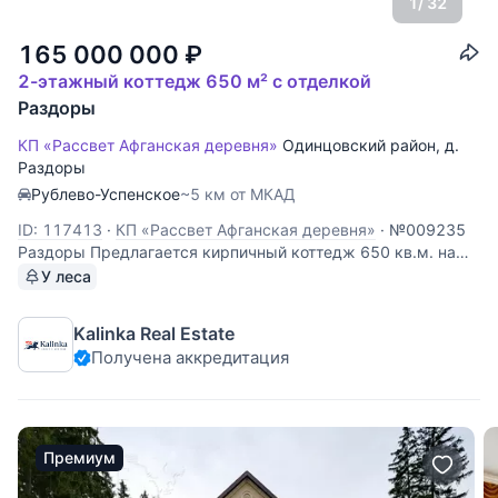
1
/ 32
165 000 000
₽
2-этажный коттедж 650 м² с отделкой
Раздоры
КП «Рассвет Афганская деревня»
Одинцовский район
,
д.
Раздоры
Рублево-Успенское
~5 км от МКАД
ID: 117413
·
КП «Рассвет Афганская деревня»
·
№009235
Раздоры Предлагается кирпичный коттедж 650 кв.м. на
лесном участке 17 соток в охраняемом поселке в
У леса
Раздорах. Планировка дома: цоколь: бассейн, сауна,
спортзал, с/у, котельная; 1 этаж: прихожая, кухня,
Kalinka Real Estate
столовая, гостиная с камином, кабинет,
Получена аккредитация
Премиум