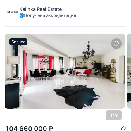
шикарном лесном участке. Планировка дома: Цоколь: зона
Kalinka Real Estate
спа, включающая комнату отдыха, хамам, сауну, душевую,
Получена аккредитация
винный погреб. Также находятся постирочная, бойлерная,
гардеробная
Бизнес
1
/ 9
104 660 000
₽