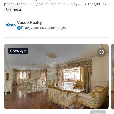
респектабельный дом, выполненный в лучших традициях
западно-европейской архитектуры, несомненно, привлечет
У леса
людей, обладающих тонким художественным вкусом.
Колоннада, обрамляющая большую крытую террасу,
Vesco Realty
придает облику этого загородного дома
Получена аккредитация
Премиум