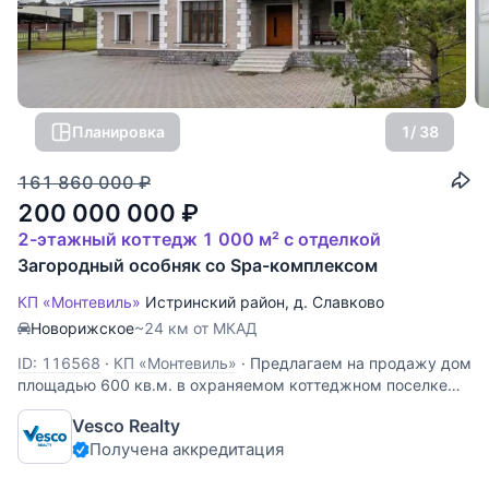
Планировка
1
/ 38
161 860 000
₽
200 000 000
₽
2-этажный коттедж 1 000 м² с отделкой
Загородный особняк со Spa-комплексом
КП «Монтевиль»
Истринский район
,
д. Славково
Новорижское
~24 км от МКАД
ID: 116568
·
КП «Монтевиль»
·
Предлагаем на продажу дом
площадью 600 кв.м. в охраняемом коттеджном поселке
Монтевиль. Дом построен в классическом стиле.
Vesco Realty
Приватный участок 24 сотки с выходом в прогулочный
Получена аккредитация
парк поселка. На территории участка находится отдельно
стоящий гараж на 2