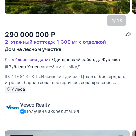
1
/ 18
290 000 000
₽
2-этажный коттедж 1 300 м² с отделкой
Дом на лесном участке
КП «Ильинские дачи»
Одинцовский район
,
д. Жуковка
Рублево-Успенское
~8 км от МКАД
ID: 116816
·
КП «Ильинские дачи»
·
Цоколь: бильярдная,
игровая, барная зона, постирочная, зона хранения.
Технические помещения; 1 этаж: прихожая, гардероб, с/у,
У леса
столовая со 2м светом, кухня, гостиная с камином; Зона
СПА: с/у, просторный хамам, сауна, бассейн с глубиной до
Vesco Realty
3х метров,
Получена аккредитация