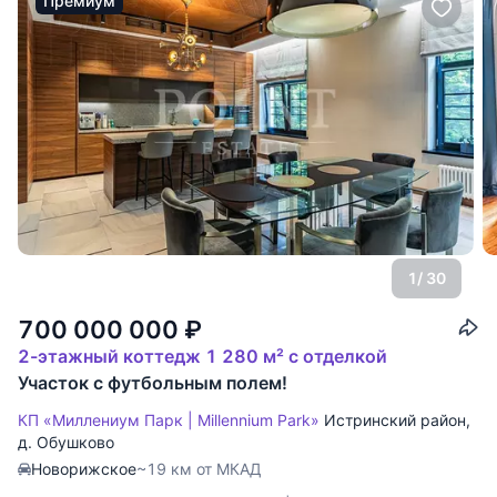
Премиум
1
/ 30
700 000 000
₽
2-этажный коттедж 1 280 м² с отделкой
Участок с футбольным полем!
КП «Миллениум Парк | Millennium Park»
Истринский район
,
д. Обушково
Новорижское
~19 км от МКАД