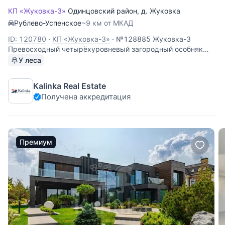
КП «Жуковка-3»
Одинцовский район
,
д. Жуковка
Рублево-Успенское
~9 км от МКАД
ID: 120780
·
КП «Жуковка-3»
·
№128885 Жуковка-3
Превосходный четырёхуровневый загородный особняк
площадью 1352,3 кв. м., расположенный в элитном
У леса
коттеджном поселке "Жуковка-З", в 9 километрах от
МКАД. Дом построен по эксклюзивному индивидyальному
Kalinka Real Estate
проектy, расположенный на
Получена аккредитация
Премиум