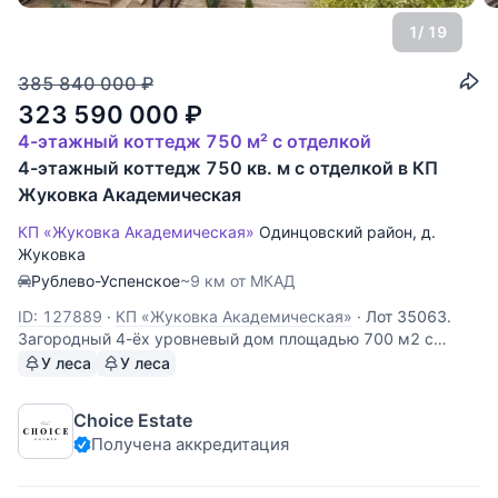
1
/ 19
385 840 000
₽
323 590 000
₽
4-этажный коттедж 750 м² с отделкой
4-этажный коттедж 750 кв. м с отделкой в КП
Жуковка Академическая
КП «Жуковка Академическая»
Одинцовский район
,
д.
Жуковка
Рублево-Успенское
~9 км от МКАД
ID: 127889
·
КП «Жуковка Академическая»
·
Лот 35063.
Загородный 4-ёх уровневый дом площадью 700 м2 с
квартирой для персонала, гаражом и апартаментами для
У леса
У леса
гостей, расположен на лесном участке 8 соток в
охраняемом коттеджном посёлке "Жуковка
Choice Estate
Академическая". В доме спланировали 4 спальни,
Получена аккредитация