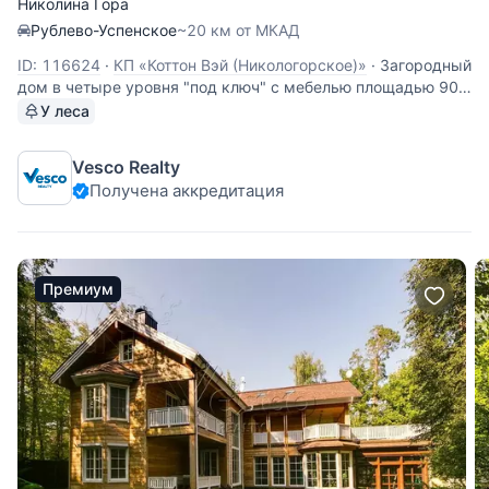
Николина Гора
Рублево-Успенское
~20 км от МКАД
ID: 116624
·
КП «Коттон Вэй (Никологорское)»
·
Загородный
дом в четыре уровня "под ключ" с мебелью площадью 900
кв.м. посажен на лесной участок правильной формы
У леса
размером 24 сотки в одном из известнейших элитных
поселков - Коттон Вей. 1 этаж: холл, гардеробная для
Vesco Realty
верхней одежды, гостевой с/у,
Получена аккредитация
Премиум