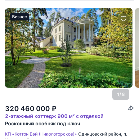
Бизнес
1
/ 8
320 460 000
₽
2-этажный коттедж 900 м² с отделкой
Роскошный особняк под ключ
КП «Коттон Вэй (Никологорское)»
Одинцовский район
,
п.