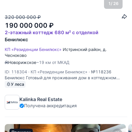
1
/ 26
320 000 000
₽
190 000 000
₽
2-этажный коттедж 680 м² с отделкой
Бенилюкс
КП «Резиденции Бенилюкс»
Истринский район
,
д.
Чесноково
Новорижское
~19 км от МКАД
ID: 118304
·
КП «Резиденции Бенилюкс»
·
№118236
Бенилюкс Готовый для проживания дом в коттеджном
поселке "Бенилюкс". Планировка: Цоколь: бильярдная,
У леса
винная комната, с/у, комната обслуживания бассейна,
постирочная, кладовая, котельная, сушильная комната; 1
Kalinka Real Estate
этаж: холл, с/у, спальня с с/у,
Получена аккредитация