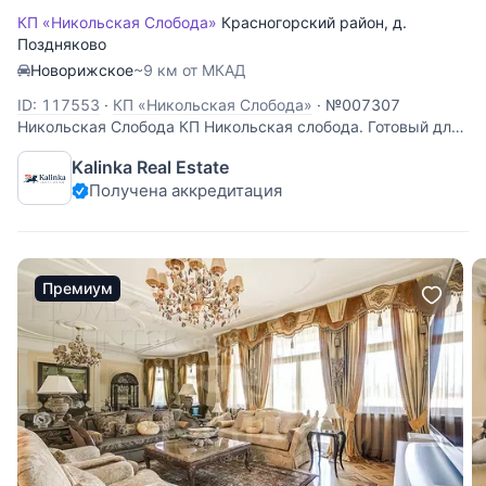
КП «Никольская Слобода»
Красногорский район
,
д.
Поздняково
Новорижское
~9 км от МКАД
ID: 117553
·
КП «Никольская Слобода»
·
№007307
Никольская Слобода КП Никольская слобода. Готовый для
проживания дом в коттеджном поселке Никольская
Kalinka Real Estate
слобода. Планировка дома: 1 этаж: холл, гардеробная,
Получена аккредитация
гостевой с/у, кухня-столовая, гостиная с камином и
обеденной зоной, зимний сад с
Премиум