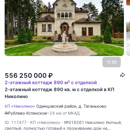
1
/ 20
556 250 000
₽
2-этажный коттедж 890 м² с отделкой
2-этажный коттедж 890 кв. м с отделкой в КП
Николино
КП «Николино»
Одинцовский район
,
д. Таганьково
Рублево-Успенское
~24 км от МКАД
ID: 117477
·
КП «Николино»
·
№019261 Николино Уютный,
светлый, полностью готовый к проживанию дом на