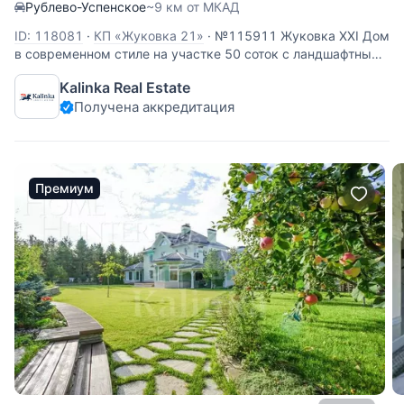
Рублево-Успенское
~9 км от МКАД
ID: 118081
·
КП «Жуковка 21»
·
№115911 Жуковка XXI Дом
в современном стиле на участке 50 соток с ландшафтным
дизайном в коттеджном поселке Жуковка-21. Для тех, кто
Kalinka Real Estate
ценит атмосферу, стиль, качество и комфорт: гостиная с
Получена аккредитация
камином, столовая, 5 спален с ванными и гардеробными
Премиум