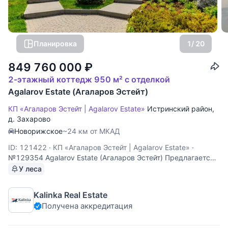
Планировка
1
/ 20
849 760 000
₽
2-этажный коттедж 950 м² с отделкой
Agalarov Estate (Агаларов Эстейт)
КП «Агаларов Эстейт | Agalarov Estate»
Истринский район
,
д. Захарово
Новорижское
~24 км от МКАД
ID: 121422
·
КП «Агаларов Эстейт | Agalarov Estate»
·
№129354 Agalarov Estate (Агаларов Эстейт) Предлагается
новый двухуровневый дом 950 кв.м. на участке 33 сотки с
У леса
видом на гольф-поле в поселке "Agalarov Estate".
Непревзойденное качество внешней отделки с
Kalinka Real Estate
использованием высококачественных материалов.
Получена аккредитация