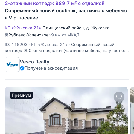
2-этажный коттедж 989.7 м² с отделкой
Современный новый особняк, частично с мебелью
в Vip-посёлке
КП «Жуковка 21»
Одинцовский район
,
д. Жуковка
Рублево-Успенское
~9 км от МКАД
ID: 116203
·
КП «Жуковка 21»
·
Современный новый
коттедж 990 кв.м под ключ (частично мебель) на участке
50 соток в строго-охраняемом поселке. 5 спален с
Vesco Realty
санузлами и гардеробными. Выполнен по авторскому
Получена аккредитация
дизайн-проекту. Все детали интерьера нестандартные,
эксклюзивные, изготовлены
Премиум