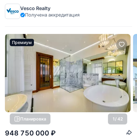
качество отделки. На участке выполнен ландшафтный
Vesco Realty
дизайн. Основной дом: Цоколь: бильярдная, сауна,
Получена аккредитация
джакузи, с/у, душевая, спортзал, сейфовая комната,
оружейная комната, кладовые
Премиум
Планировка
1
/ 42
948 750 000
₽