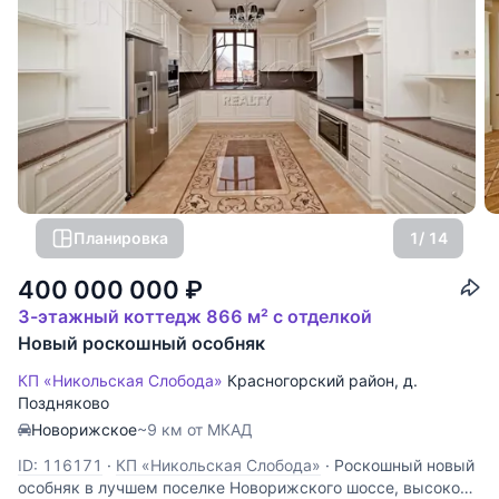
Планировка
1
/ 14
400 000 000
₽
3-этажный коттедж 866 м² с отделкой
Новый роскошный особняк
КП «Никольская Слобода»
Красногорский район
,
д.
Поздняково
Новорижское
~9 км от МКАД
ID: 116171
·
КП «Никольская Слобода»
·
Роскошный новый
особняк в лучшем поселке Новорижского шоссе, высокое