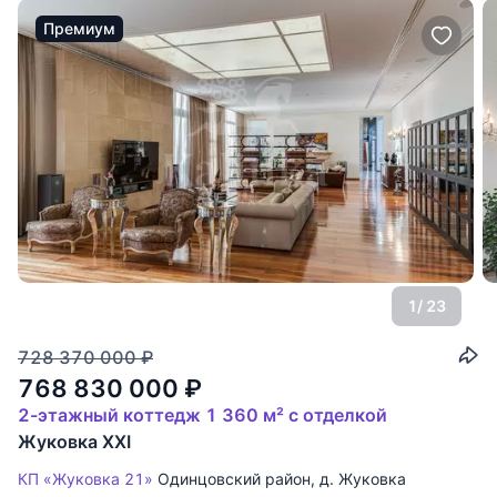
Премиум
1
/ 23
728 370 000
₽
768 830 000
₽
2-этажный коттедж 1 360 м² с отделкой
Жуковка XXI
КП «Жуковка 21»
Одинцовский район
,
д. Жуковка