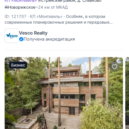
КП «Монтевиль»
Истринский район
,
д. Славково
Новорижское
~24 км от МКАД
ID: 121707
·
КП «Монтевиль»
·
Особняк, в котором
современные планировочные решения и передовые
технологии строительства поставлены на службу вашей
Vesco Realty
комфортной жизни на природе. Терраса на крыше,
Получена аккредитация
огромное патио с акустической системой, трековая
система освещения — только малая
Бизнес