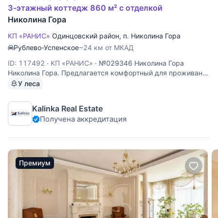
3-этажный коттедж 860 м² с отделкой
Николина Гора
КП «РАНИС»
Одинцовский район
,
п. Николина Гора
Рублево-Успенское
~24 км от МКАД
ID: 117492
·
КП «РАНИС»
·
№029346 Николина Гора
Николина Гора. Предлагается комфортный для проживания
коттедж, на участке с гаражом на 2м/м. На участке
У леса
проведены ландшафтные работы, вымощены дорожки,
ворота Д/У, домофон. Планировка: Цоколь: бассейн, сауна,
Kalinka Real Estate
хамам, душевая. 1
Получена аккредитация
Премиум