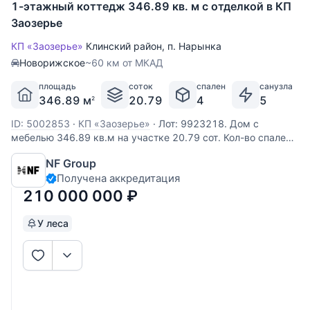
1-этажный коттедж 346.89 кв. м с отделкой в КП
Заозерье
КП «Заозерье»
Клинский район
,
п. Нарынка
Новорижское
~60 км от МКАД
площадь
соток
спален
санузла
346.89 м
20.79
4
5
2
ID: 5002853
·
КП «Заозерье»
·
Лот: 9923218. Дом с
мебелью 346.89 кв.м на участке 20.79 cот. Кол-во спален:
4. Кол-во с/у: 5. Поселок «ЗаОзерье». Новорижское шоссе,
NF Group
60 км от МКАД. Без комиссии для покупателя.
Получена аккредитация
Выполненные из деревянного бруса, увеличенного
размера, виллы формируют
210 000 000
₽
У леса