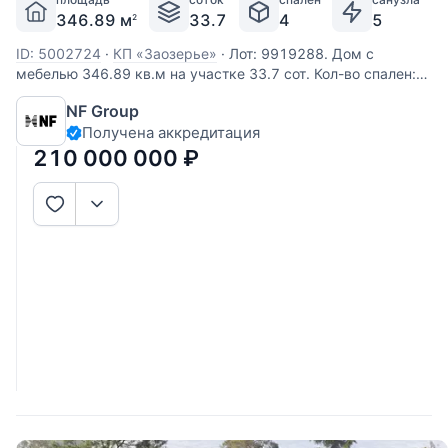
346.89 м
33.7
4
5
2
ID: 5002724
·
КП «Заозерье»
·
Лот: 9919288. Дом с
мебелью 346.89 кв.м на участке 33.7 cот. Кол-во спален:
4. Кол-во с/у: 5. Поселок «ЗаОзерье». Новорижское шоссе,
NF Group
60 км от МКАД. Без комиссии для покупателя.
Получена аккредитация
Выполненные из деревянного бруса, увеличенного
размера, виллы формируют
210 000 000
₽