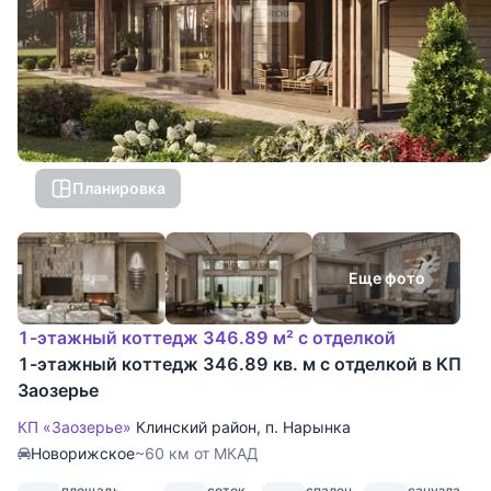
Планировка
Еще фото
1-этажный коттедж 346.89 м² с отделкой
1-этажный коттедж 346.89 кв. м с отделкой в КП
Заозерье
КП «Заозерье»
Клинский район
,
п. Нарынка
Новорижское
~60 км от МКАД
площадь
соток
спален
санузла