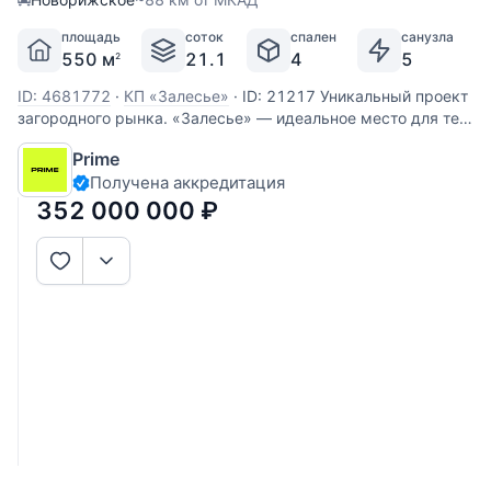
площадь
соток
спален
санузла
550 м
21.1
4
5
2
ID: 4681772
·
КП «Залесье»
·
ID: 21217 Уникальный проект
загородного рынка. «Залесье» — идеальное место для тех,
кто тщательно выбирает круг общения. На территории
Prime
построен Клубный дом с роскошной дизайнерской
Получена аккредитация
гостиной и рестораном авторской кухни. Здесь можно
провести
352 000 000
₽