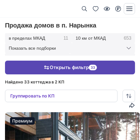
Продажа домов в п. Нарынка
11
653
в пределах МКАД
10 км от МКАД
Показать все подборки
1727
2675
20 км от МКАД
30 км от МКАД
Открыть фильтр
33
2885
50 км от МКАД
Найдено 33 коттеджа в 2 КП
Группировать по КП
Премиум