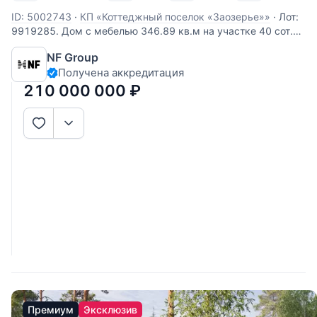
ID: 5002743
·
КП «Коттеджный поселок «Заозерье»»
·
Лот:
9919285. Дом с мебелью 346.89 кв.м на участке 40 cот.
Кол-во спален: 4. Кол-во с/у: 5. Поселок «ЗаОзерье».
NF Group
Новорижское шоссе, 60 км от МКАД. Без комиссии для
Получена аккредитация
покупателя. Выполненные из деревянного бруса,
увеличенного размера, виллы формируют
210 000 000
₽
Премиум
Эксклюзив