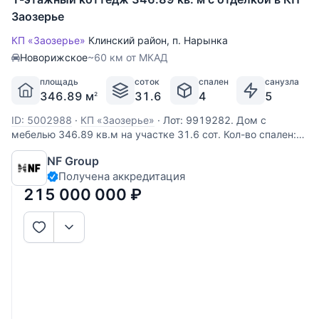
Заозерье
КП «Заозерье»
Клинский район
,
п. Нарынка
Новорижское
~60 км от МКАД
площадь
соток
спален
санузла
346.89 м
31.6
4
5
2
ID: 5002988
·
КП «Заозерье»
·
Лот: 9919282. Дом с
мебелью 346.89 кв.м на участке 31.6 cот. Кол-во спален:
4. Кол-во с/у: 5. Поселок «ЗаОзерье». Новорижское шоссе,
NF Group
60 км от МКАД. Без комиссии для покупателя.
Получена аккредитация
Выполненные из деревянного бруса, увеличенного
размера, виллы формируют
215 000 000
₽