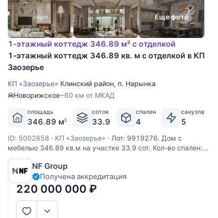
Еще фото
1-этажный коттедж 346.89 м² с отделкой
1-этажный коттедж 346.89 кв. м с отделкой в КП
Заозерье
КП «Заозерье»
Клинский район
,
п. Нарынка
Новорижское
~60 км от МКАД
площадь
соток
спален
санузла
346.89 м
33.9
4
5
2
ID: 5002658
·
КП «Заозерье»
·
Лот: 9919276. Дом с
мебелью 346.89 кв.м на участке 33.9 cот. Кол-во спален:
4. Кол-во с/у: 5. Поселок «ЗаОзерье». Новорижское шоссе,
NF Group
60 км от МКАД. Без комиссии для покупателя.
Получена аккредитация
Выполненные из деревянного бруса, увеличенного
размера, виллы формируют
220 000 000
₽