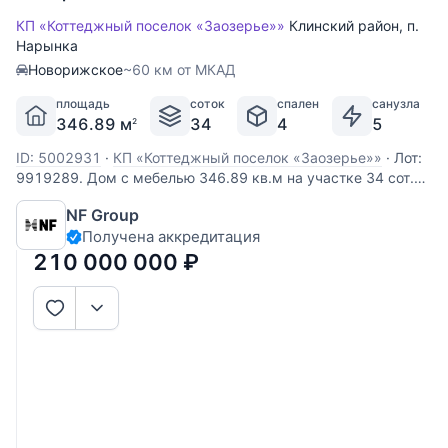
КП «Коттеджный поселок «Заозерье»»
Клинский район
,
п.
Нарынка
Новорижское
~60 км от МКАД
площадь
соток
спален
санузла
346.89 м
34
4
5
2
ID: 5002931
·
КП «Коттеджный поселок «Заозерье»»
·
Лот:
9919289. Дом с мебелью 346.89 кв.м на участке 34 cот.
Кол-во спален: 4. Кол-во с/у: 5. Поселок «ЗаОзерье».
NF Group
Новорижское шоссе, 60 км от МКАД. Без комиссии для
Получена аккредитация
покупателя. Выполненные из деревянного бруса,
увеличенного размера, виллы формируют
210 000 000
₽