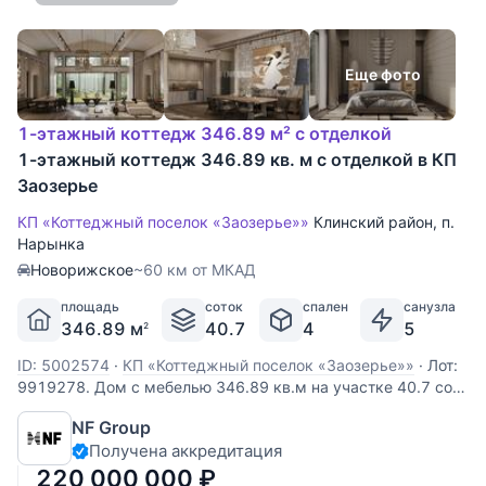
Еще фото
1-этажный коттедж 346.89 м² с отделкой
1-этажный коттедж 346.89 кв. м с отделкой в КП
Заозерье
КП «Коттеджный поселок «Заозерье»»
Клинский район
,
п.
Нарынка
Новорижское
~60 км от МКАД
площадь
соток
спален
санузла
346.89 м
40.7
4
5
2
ID: 5002574
·
КП «Коттеджный поселок «Заозерье»»
·
Лот:
9919278. Дом с мебелью 346.89 кв.м на участке 40.7 cот.
Кол-во спален: 4. Кол-во с/у: 5. Поселок «ЗаОзерье».
NF Group
Новорижское шоссе, 60 км от МКАД. Без комиссии для
Получена аккредитация
покупателя. Выполненные из деревянного бруса,
увеличенного размера, виллы формируют
220 000 000
₽