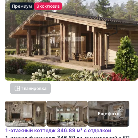
Премиум
Эксклюзив
Планировка
Еще фото
1-этажный коттедж 346.89 м² с отделкой
1-этажный коттедж 346.89 кв. м с отделкой в КП