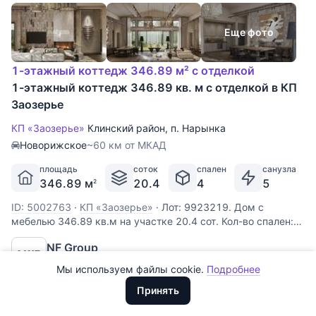
Еще фото
1-этажный коттедж 346.89 м² с отделкой
1-этажный коттедж 346.89 кв. м с отделкой в КП
Заозерье
КП «Заозерье»
Клинский район
,
п. Нарынка
Новорижское
~60 км от МКАД
площадь
соток
спален
санузла
Все
0
346.89 м
20.4
4
5
2
Сегодня
0
ID: 5002763
·
КП «Заозерье»
·
Лот: 9923219. Дом с
мебелью 346.89 кв.м на участке 20.4 cот. Кол-во спален:
Вчера
0
4. Кол-во с/у: 5. Поселок «ЗаОзерье». Новорижское шоссе,
NF Group
За неделю
0
60 км от МКАД. Без комиссии для покупателя.
Получена аккредитация
Выполненные из деревянного бруса, увеличенного
Мы используем файлы cookie.
Подробнее
Доллары
За месяц
0
размера, виллы формируют
210 000 000
₽
ООО "ХоумХантер" использует cookie для обеспечения
Евро
Принять
функционирования веб-сайта, аналитики действий на веб-сайте
За 3 месяца
Рубли
0
и улучшения качества обслуживания. Для получения