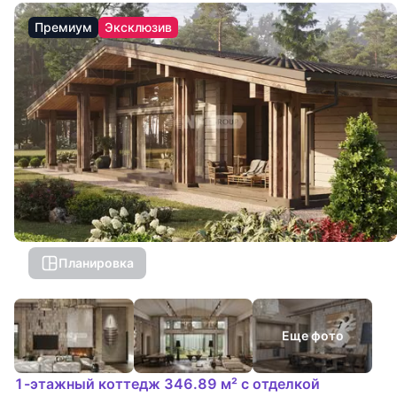
Премиум
Эксклюзив
Планировка
Еще фото
1-этажный коттедж 346.89 м² с отделкой