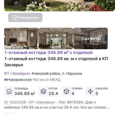
Планировка
Еще фото
1-этажный коттедж 346.89 м² с отделкой
1-этажный коттедж 346.89 кв. м с отделкой в КП
Заозерье
КП «Заозерье»
Клинский район
,
п. Нарынка
Новорижское
~60 км от МКАД
площадь
соток
спален
санузла
346.89 м
29.4
4
5
2
ID: 5002598
·
КП «Заозерье»
·
Лот: 9919284. Дом с
мебелью 346.89 кв.м на участке 29.4 cот. Кол-во спален:
4. Кол-во с/у: 5. Поселок «ЗаОзерье». Новорижское шоссе,