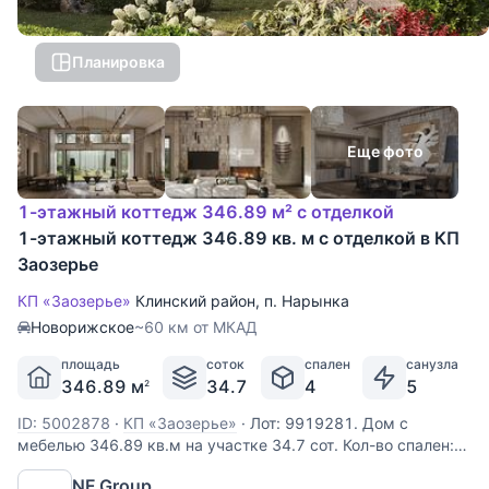
Планировка
Еще фото
1-этажный коттедж 346.89 м² с отделкой
1-этажный коттедж 346.89 кв. м с отделкой в КП
Заозерье
КП «Заозерье»
Клинский район
,
п. Нарынка
Новорижское
~60 км от МКАД
площадь
соток
спален
санузла
346.89 м
34.7
4
5
2
ID: 5002878
·
КП «Заозерье»
·
Лот: 9919281. Дом с
мебелью 346.89 кв.м на участке 34.7 cот. Кол-во спален:
4. Кол-во с/у: 5. Поселок «ЗаОзерье». Новорижское шоссе,
NF Group
60 км от МКАД. Без комиссии для покупателя.