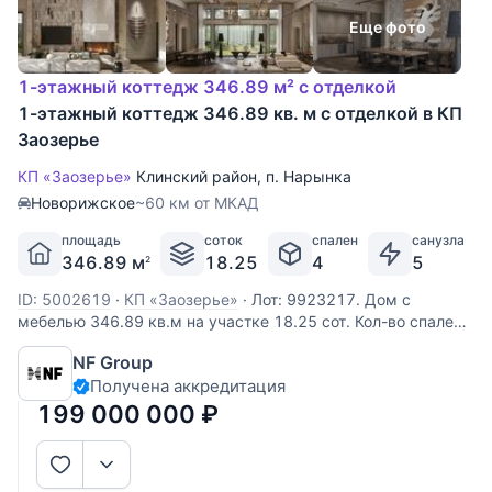
Еще фото
1-этажный коттедж 346.89 м² с отделкой
1-этажный коттедж 346.89 кв. м с отделкой в КП
Заозерье
КП «Заозерье»
Клинский район
,
п. Нарынка
Новорижское
~60 км от МКАД
площадь
соток
спален
санузла
346.89 м
18.25
4
5
2
ID: 5002619
·
КП «Заозерье»
·
Лот: 9923217. Дом с
мебелью 346.89 кв.м на участке 18.25 cот. Кол-во спален:
4. Кол-во с/у: 5. Поселок «ЗаОзерье». Новорижское шоссе,
NF Group
60 км от МКАД. Без комиссии для покупателя.
Получена аккредитация
Выполненные из деревянного бруса, увеличенного
размера, виллы формируют
199 000 000
₽