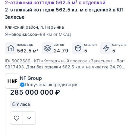
2-этажный коттедж 562.5 м² с отделкой
2-этажный коттедж 562.5 кв. м с отделкой в КП
Залесье
Клинский район
,
п. Нарынка
Новорижское
~88 км от МКАД
площадь
соток
спален
санузла
562.5 м
24.79
5
5
2
ID: 5002589
·
КП «Коттеджный поселок «Залесье»»
·
Лот:
9917493. Дом без отделки 562.5 кв.м на участке 24.79
cот. Кол-во спален: 4. Кол-во с/у: 5. Поселок «Залесье».
NF Group
Новорижское шоссе, 88 км от МКАД. Без комиссии для
Получена аккредитация
покупателя. Резиденция выполнена из клееного бруса. •
Выбранная монолитная плита
285 000 000
₽
У леса