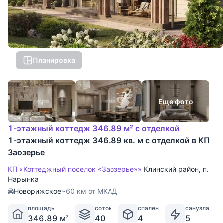
Планировка
Еще фото
1-этажный коттедж 346.89 м² с отделкой
1-этажный коттедж 346.89 кв. м с отделкой в КП
Заозерье
КП «Коттеджный поселок «Заозерье»»
Клинский район
,
п.
Нарынка
Новорижское
~60 км от МКАД
площадь
соток
спален
санузла
346.89 м
40
4
5
2