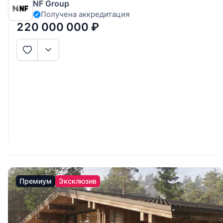
NF Group
60 км от МКАД. Без комиссии для покупателя.
Получена аккредитация
Выполненные из деревянного бруса, увеличенного
размера, виллы формируют
220 000 000
₽
Премиум
Эксклюзив