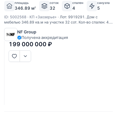
площадь
соток
спален
санузла
346.89 м
32
4
5
2
ID: 5002568
·
КП «Заозерье»
·
Лот: 9919291. Дом с
мебелью 346.89 кв.м на участке 32 cот. Кол-во спален: 4.
Кол-во с/у: 5. Поселок «ЗаОзерье». Новорижское шоссе,
NF Group
60 км от МКАД. Без комиссии для покупателя.
Получена аккредитация
Выполненные из деревянного бруса, увеличенного
размера, виллы формируют
199 000 000
₽