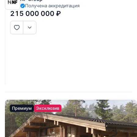
Получена аккредитация
Выполненные из деревянного бруса, увеличенного
размера, виллы формируют
215 000 000
₽
Премиум
Эксклюзив