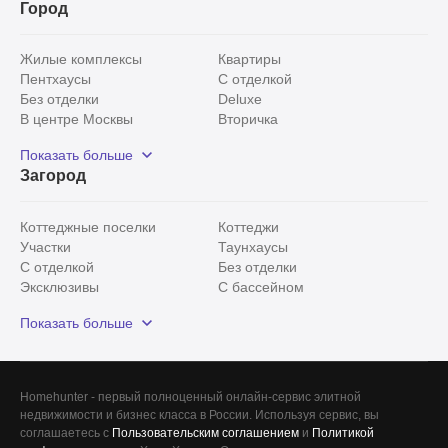
Город
Жилые комплексы
Квартиры
Пентхаусы
С отделкой
Без отделки
Deluxe
В центре Москвы
Вторичка
Видовые
Эксклюзивы
Показать больше
Рядом с парком
Популярные локации
Загород
С панорамными окнами
Внутри Садового кольца
Коттеджные поселки
Коттеджи
Участки
Таунхаусы
С отделкой
Без отделки
Эксклюзивы
С бассейном
С лесным участком
Истринский район
Показать больше
Красногорский район
Минское шоссе
Все
0
Homehunter - первый полноценный онлайн-сервис элитной
недвижимости и бизнес класса в России. Используя сервис, вы
Сегодня
0
соглашаетесь с
Пользовательским соглашением
и
Политикой