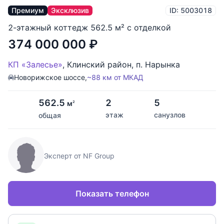
Премиум
Эксклюзив
ID: 5003018
2-этажный коттедж 562.5 м² с отделкой
374 000 000
₽
КП «Залесье»
,
Клинский район
,
п. Нарынка
Новорижское шоссе,
~88 км от МКАД
562.5
2
5
м
2
этаж
санузлов
общая
Эксперт от NF Group
Показать телефон