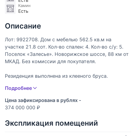
Есть
Камин
Есть
Описание
Лот: 9922708. Дом с мебелью 562.5 кв.м на
участке 21.8 cот. Кол-во спален: 4. Кол-во с/у: 5.
Поселок «Залесье». Новорижское шоссе, 88 км от
МКАД. Без комиссии для покупателя.
Резиденция выполнена из клееного бруса.
• Выбранная монолитная плита для фундамента
Подробнее
обеспечивает надёжность и прочность.
• Брус увеличенного размера 280 мм х 200 мм
Цена зафиксирована в рублях -
гарантирует тепло зимой и комфорт летом.
374 000 000 ₽
• Фальцевая кровля сочетает в себе надежность,
актуальность и сочетание с любыми
Экспликация помещений
архитектурными стилями.
• Панорамные окна со скрытой фурнитурой и