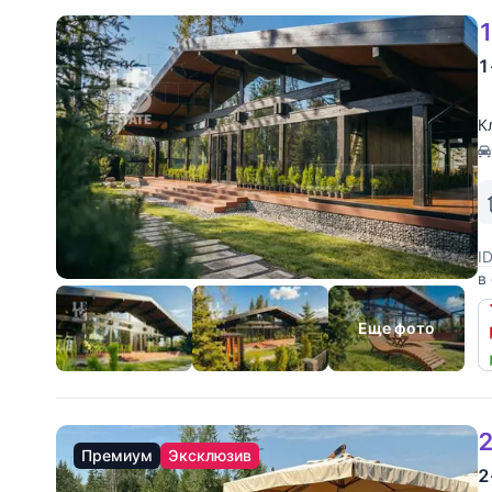
1
1
К
I
в
о
и
Еще фото
2
Премиум
Эксклюзив
2