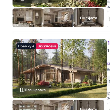
I
3
Н
д
Еще фото
1
Премиум
Эксклюзив
1
К
Планировка
I
3
Н
д
Еще фото