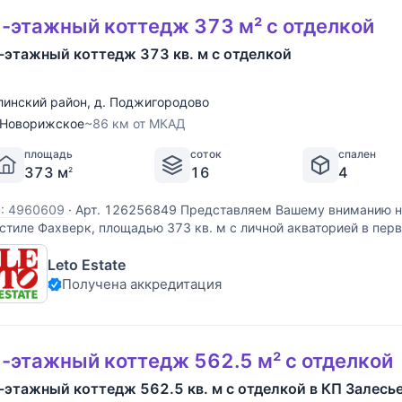
-этажный коттедж 373 м² с отделкой
-этажный коттедж 373 кв. м с отделкой
линский район
,
д. Поджигородово
Новорижское
~86 км от МКАД
площадь
соток
спален
373 м
16
4
2
D: 4960609
·
Арт. 126256849 Представляем Вашему вниманию н
 стиле Фахверк, площадью 373 кв. м с личной акваторией в пер
храняемого коттеджного поселка "Ели Estate" с обширной внутр
Leto Estate
нфраструктурой, включающей в себя
Получена аккредитация
-этажный коттедж 562.5 м² с отделкой
-этажный коттедж 562.5 кв. м с отделкой в КП Залесь