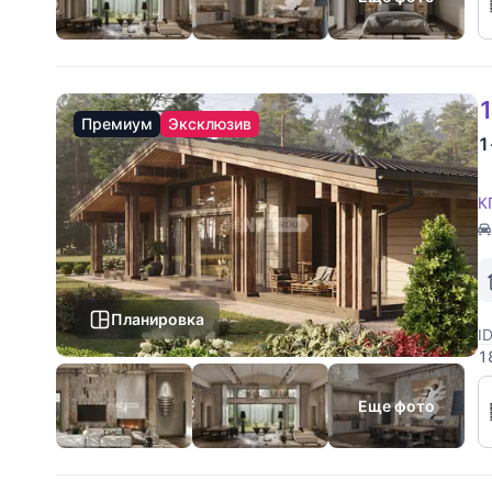
1
Премиум
Эксклюзив
1
К
Планировка
I
1
6
у
Еще фото