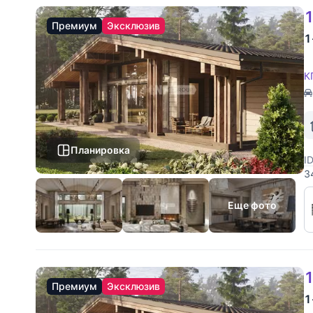
1
Премиум
Эксклюзив
1
К
Планировка
I
3
к
у
Еще фото
1
Премиум
Эксклюзив
1