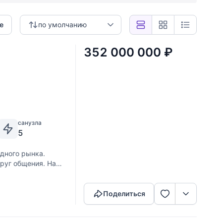
е
по умолчанию
352 000 000
₽
санузла
5
дного рынка.
руг общения. На
Скопировать ссылку
стиной и рестораном
Поделиться