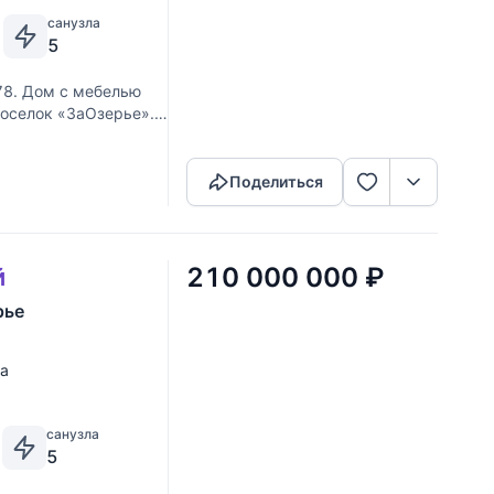
санузла
5
78. Дом с мебелью
 Поселок «ЗаОзерье».
Скопировать ссылку
я. Выполненные из
Поделиться
210 000 000
₽
й
рье
ка
санузла
5