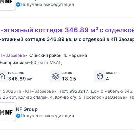
Получена аккредитация
-этажный коттедж 346.89 м² с отделко
-этажный коттедж 346.89 кв. м с отделкой в КП Заозе
П «Заозерье»
Клинский район
,
п. Нарынка
Новорижское
~60 км от МКАД
площадь
соток
спален
346.89 м
18.25
4
2
D: 5002619
·
КП «Заозерье»
·
Лот: 9923217. Дом с мебелью 346.
8.25 cот. Кол-во спален: 4. Кол-во с/у: 5. Поселок «ЗаОзерье».
0 км от МКАД. Без комиссии для покупателя. Выполненные из де
NF Group
величенного размера, виллы формируют
Получена аккредитация