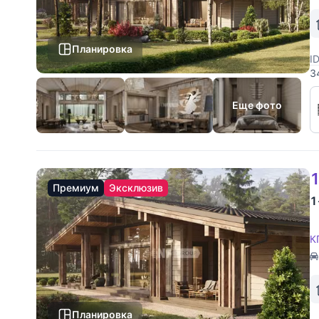
Планировка
I
3
Н
д
Еще фото
1
Премиум
Эксклюзив
1
К
Планировка