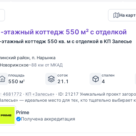
На карт
-этажный коттедж 550 м² с отделкой
-этажный коттедж 550 кв. м с отделкой в КП Залесье
линский район
,
п. Нарынка
Новорижское
~88 км от МКАД
площадь
соток
спален
550 м
21.1
4
2
D: 4681772
·
КП «Залесье»
·
ID: 21217 Уникальный проект загоро
Залесье» — идеальное место для тех, кто тщательно выбирает к
ерритории построен Клубный дом с роскошной дизайнерской го
Prime
вторской кухни. Здесь можно провести
Получена аккредитация