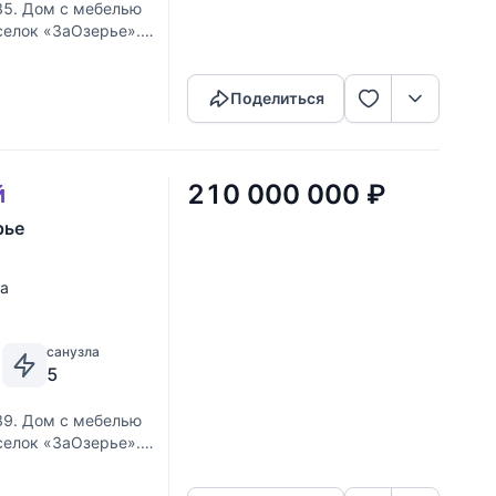
85. Дом с мебелью
оселок «ЗаОзерье».
Скопировать ссылку
я. Выполненные из
Поделиться
210 000 000
₽
й
рье
ка
санузла
5
89. Дом с мебелью
оселок «ЗаОзерье».
Скопировать ссылку
я. Выполненные из