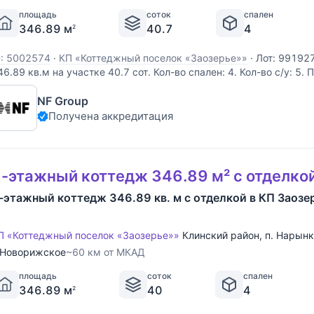
площадь
соток
спален
346.89 м
40.7
4
2
D: 5002574
·
КП «Коттеджный поселок «Заозерье»»
·
Лот: 99192
46.89 кв.м на участке 40.7 cот. Кол-во спален: 4. Кол-во с/у: 5.
оворижское шоссе, 60 км от МКАД. Без комиссии для покупател
NF Group
еревянного бруса, увеличенного размера, виллы формируют
Получена аккредитация
-этажный коттедж 346.89 м² с отделко
-этажный коттедж 346.89 кв. м с отделкой в КП Заозе
П «Коттеджный поселок «Заозерье»»
Клинский район
,
п. Нарын
Новорижское
~60 км от МКАД
площадь
соток
спален
346.89 м
40
4
2