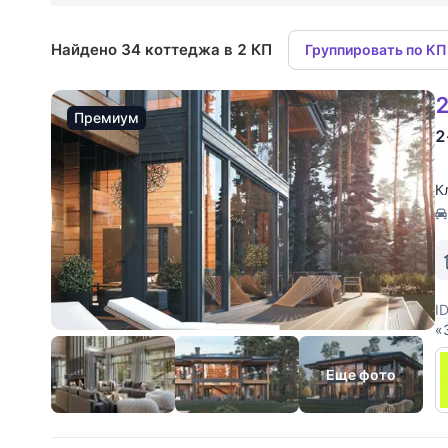
Найдено 34 коттеджа в 2 КП
Группировать по КП
2
Премиум
2
К
I
«
т
а
Еще фото