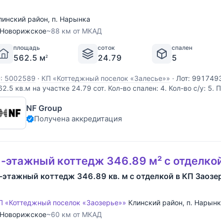
линский район
,
п. Нарынка
Новорижское
~88 км от МКАД
площадь
соток
спален
562.5 м
24.79
5
2
D: 5002589
·
КП «Коттеджный поселок «Залесье»»
·
Лот: 9917493
62.5 кв.м на участке 24.79 cот. Кол-во спален: 4. Кол-во с/у: 5.
оворижское шоссе, 88 км от МКАД. Без комиссии для покупател
NF Group
ыполнена из клееного бруса. • Выбранная монолитная плита
Получена аккредитация
-этажный коттедж 346.89 м² с отделко
-этажный коттедж 346.89 кв. м с отделкой в КП Заозе
П «Коттеджный поселок «Заозерье»»
Клинский район
,
п. Нарын
Новорижское
~60 км от МКАД