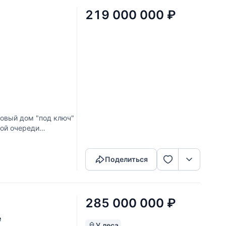
219 000 000
₽
овый дом "под ключ"
вой очереди
Скопировать ссылку
енней
Поделиться
285 000 000
₽
е
У леса