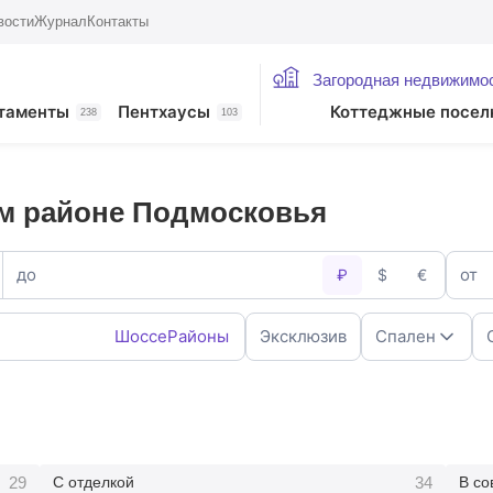
вости
Журнал
Контакты
Загородная недвижимо
таменты
Пентхаусы
Коттеджные посел
238
103
ом районе Подмосковья
до
от
₽
$
€
Шоссе
Районы
Эксклюзив
Спален
1
2
4
5+
29
34
С отделкой
В со