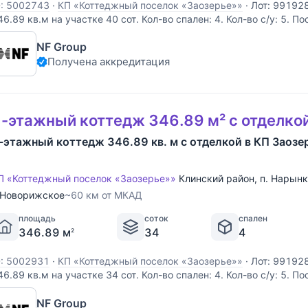
D: 5002743
·
КП «Коттеджный поселок «Заозерье»»
·
Лот: 99192
46.89 кв.м на участке 40 cот. Кол-во спален: 4. Кол-во с/у: 5. П
оворижское шоссе, 60 км от МКАД. Без комиссии для покупател
NF Group
еревянного бруса, увеличенного размера, виллы формируют
Получена аккредитация
-этажный коттедж 346.89 м² с отделко
-этажный коттедж 346.89 кв. м с отделкой в КП Заозе
П «Коттеджный поселок «Заозерье»»
Клинский район
,
п. Нарын
Новорижское
~60 км от МКАД
площадь
соток
спален
346.89 м
34
4
2
D: 5002931
·
КП «Коттеджный поселок «Заозерье»»
·
Лот: 99192
46.89 кв.м на участке 34 cот. Кол-во спален: 4. Кол-во с/у: 5. П
оворижское шоссе, 60 км от МКАД. Без комиссии для покупател
NF Group
еревянного бруса, увеличенного размера, виллы формируют