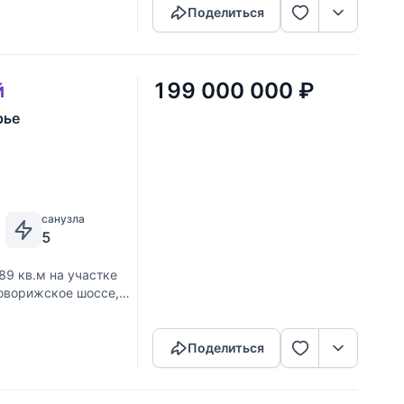
Поделиться
199 000 000
₽
й
рье
санузла
5
89 кв.м на участке
 Новорижское шоссе,
Скопировать ссылку
ревянного бруса,
Поделиться