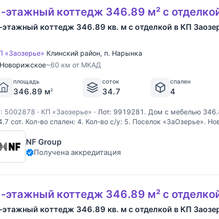
-этажный коттедж 346.89 м² с отделко
-этажный коттедж 346.89 кв. м с отделкой в КП Заозе
П «Заозерье»
Клинский район
,
п. Нарынка
Новорижское
~60 км от МКАД
площадь
соток
спален
346.89 м
34.7
4
2
D: 5002878
·
КП «Заозерье»
·
Лот: 9919281. Дом с мебелью 346.
4.7 cот. Кол-во спален: 4. Кол-во с/у: 5. Поселок «ЗаОзерье». 
м от МКАД. Без комиссии для покупателя. Выполненные из дерев
NF Group
величенного размера, виллы формируют
Получена аккредитация
-этажный коттедж 346.89 м² с отделко
-этажный коттедж 346.89 кв. м с отделкой в КП Заозе