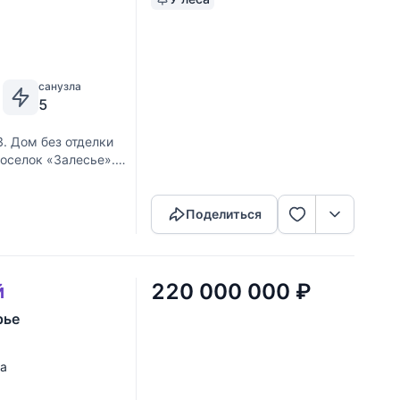
санузла
5
. Дом без отделки
 Поселок «Залесье».
Скопировать ссылку
я. Резиденция
Поделиться
220 000 000
₽
й
рье
ка