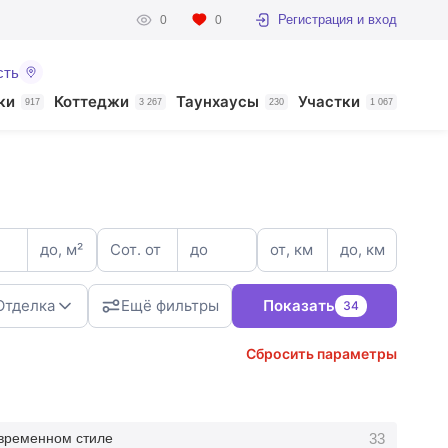
Регистрация и вход
0
0
сть
ки
Коттеджи
Таунхаусы
Участки
917
3 267
230
1 067
до, м²
Сот. от
до
от, км
до, км
Отделка
Ещё фильтры
Показать
34
Сбросить параметры
3
33
временном стиле