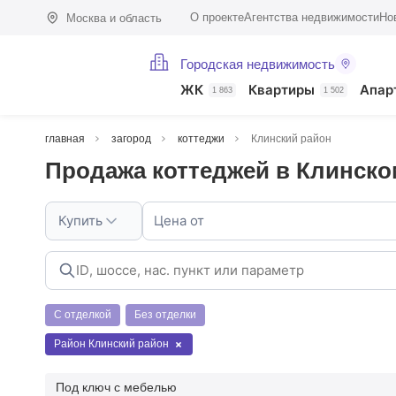
О проекте
Агентства недвижимости
Но
Москва и область
Городская недвижимость
ЖК
Квартиры
Апар
1 863
1 502
главная
загород
коттеджи
Клинский район
Продажа коттеджей в Клинск
Купить
Цена от
С отделкой
Без отделки
Район Клинский район
Под ключ с мебелью