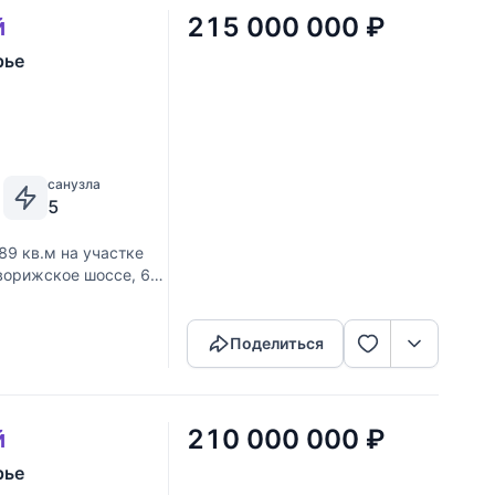
215 000 000
₽
й
рье
санузла
5
89 кв.м на участке
Новорижское шоссе, 60
Скопировать ссылку
янного бруса,
Поделиться
210 000 000
₽
й
рье