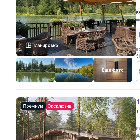
К
Планировка
I
5
Н
в
Еще фото
1
Премиум
Эксклюзив
1
К