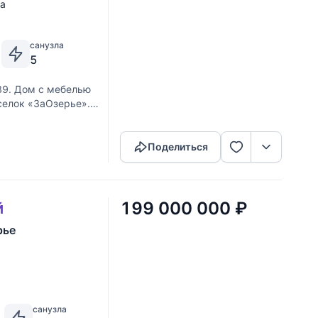
ка
санузла
5
89. Дом с мебелью
оселок «ЗаОзерье».
Скопировать ссылку
я. Выполненные из
Поделиться
199 000 000
₽
й
рье
санузла