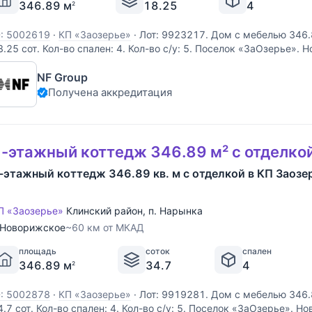
346.89 м
18.25
4
2
D: 5002619
·
КП «Заозерье»
·
Лот: 9923217. Дом с мебелью 346.
8.25 cот. Кол-во спален: 4. Кол-во с/у: 5. Поселок «ЗаОзерье».
0 км от МКАД. Без комиссии для покупателя. Выполненные из де
NF Group
величенного размера, виллы формируют
Получена аккредитация
-этажный коттедж 346.89 м² с отделко
-этажный коттедж 346.89 кв. м с отделкой в КП Заозе
П «Заозерье»
Клинский район
,
п. Нарынка
Новорижское
~60 км от МКАД
площадь
соток
спален
346.89 м
34.7
4
2
D: 5002878
·
КП «Заозерье»
·
Лот: 9919281. Дом с мебелью 346.
4.7 cот. Кол-во спален: 4. Кол-во с/у: 5. Поселок «ЗаОзерье». 