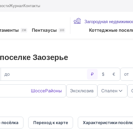
вости
Журнал
Контакты
Загородная недвижимо
таменты
Пентхаусы
Коттеджные посел
238
103
поселке Заозерье
до
от
₽
$
€
Шоссе
Районы
Эксклюзив
Спален
1
2
4
5+
 посёлка
Переход к карте
Характеристики посёлк