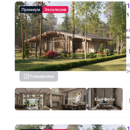
1
Премиум
Эксклюзив
1
К
I
3
Планировка
Н
д
Еще фото
1