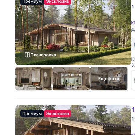
Премиум
Эксклюзив
1
К
Планировка
I
3
к
у
Еще фото
1
Премиум
Эксклюзив
1