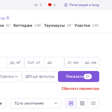
Регистрация и вход
0
0
сть
ки
Коттеджи
Таунхаусы
Участки
917
3 269
230
1 067
до, м²
Сот. от
до
от, км
до, км
Отделка
Ещё фильтры
Показать
21
Сбросить параметры
3
а
по умолчанию