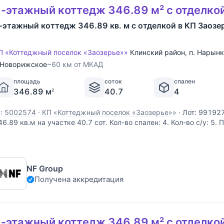
-этажный коттедж 346.89 м² с отделко
-этажный коттедж 346.89 кв. м с отделкой в КП Заозе
П «Коттеджный поселок «Заозерье»»
Клинский район
,
п. Нарын
Новорижское
~60 км от МКАД
площадь
соток
спален
346.89 м
40.7
4
2
D: 5002574
·
КП «Коттеджный поселок «Заозерье»»
·
Лот: 99192
46.89 кв.м на участке 40.7 cот. Кол-во спален: 4. Кол-во с/у: 5.
оворижское шоссе, 60 км от МКАД. Без комиссии для покупател
еревянного бруса, увеличенного размера, виллы формируют
NF Group
Получена аккредитация
-этажный коттедж 346.89 м² с отделко