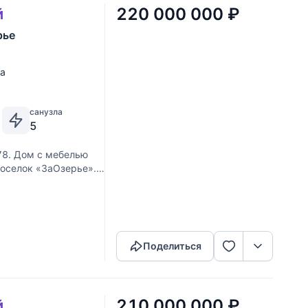
220 000 000
₽
й
рье
ка
санузла
5
78. Дом с мебелью
 Поселок «ЗаОзерье».
я. Выполненные из
Скопировать ссылку
Поделиться
210 000 000
₽
й