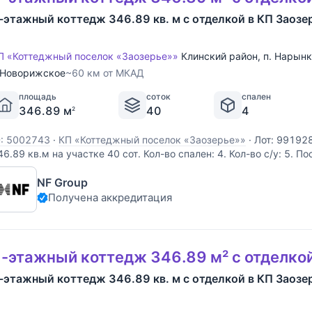
-этажный коттедж 346.89 кв. м с отделкой в КП Заозе
П «Коттеджный поселок «Заозерье»»
Клинский район
,
п. Нарын
Новорижское
~60 км от МКАД
площадь
соток
спален
346.89 м
40
4
2
D: 5002743
·
КП «Коттеджный поселок «Заозерье»»
·
Лот: 99192
46.89 кв.м на участке 40 cот. Кол-во спален: 4. Кол-во с/у: 5. П
оворижское шоссе, 60 км от МКАД. Без комиссии для покупател
NF Group
еревянного бруса, увеличенного размера, виллы формируют
Получена аккредитация
-этажный коттедж 346.89 м² с отделко
-этажный коттедж 346.89 кв. м с отделкой в КП Заозе