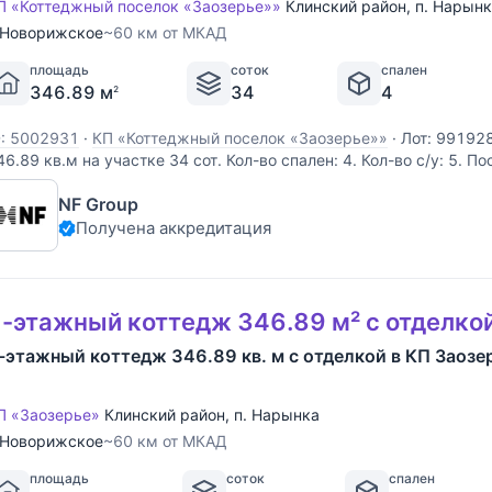
П «Коттеджный поселок «Заозерье»»
Клинский район
,
п. Нарын
Новорижское
~60 км от МКАД
площадь
соток
спален
346.89 м
34
4
2
D: 5002931
·
КП «Коттеджный поселок «Заозерье»»
·
Лот: 99192
46.89 кв.м на участке 34 cот. Кол-во спален: 4. Кол-во с/у: 5. П
оворижское шоссе, 60 км от МКАД. Без комиссии для покупател
NF Group
еревянного бруса, увеличенного размера, виллы формируют
Получена аккредитация
-этажный коттедж 346.89 м² с отделко
-этажный коттедж 346.89 кв. м с отделкой в КП Заозе
П «Заозерье»
Клинский район
,
п. Нарынка
Новорижское
~60 км от МКАД
площадь
соток
спален