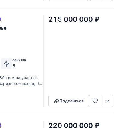
215 000 000
₽
й
рье
санузла
5
89 кв.м на участке
Новорижское шоссе, 60
Скопировать ссылку
янного бруса,
Поделиться
220 000 000
₽
й