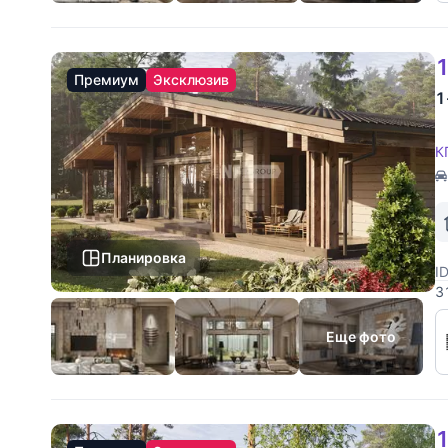
1
Премиум
Эксклюзив
1
К
Планировка
I
3
к
у
Еще фото
1