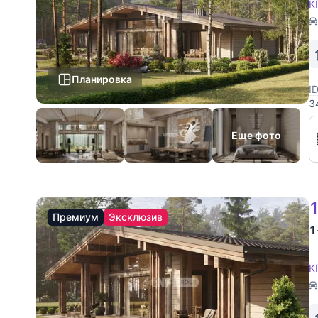
К
Планировка
I
3
Н
д
Еще фото
1
Премиум
Эксклюзив
1
К