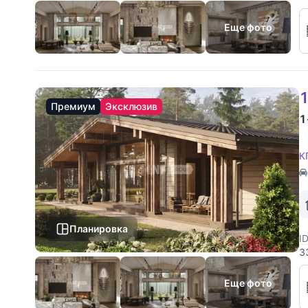
к
у
Еще фото
1
Премиум
Эксклюзив
1
К
Планировка
I
3
к
у
Еще фото