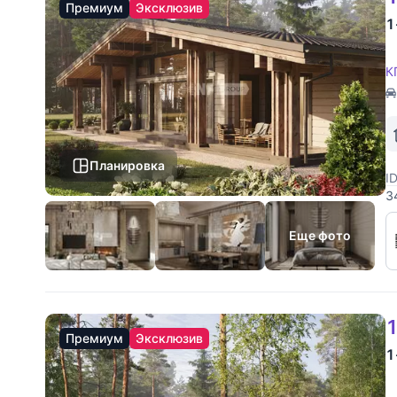
Премиум
Эксклюзив
1
К
Планировка
I
3
Н
д
Еще фото
1
Премиум
Эксклюзив
1