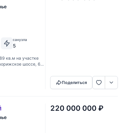
рье
санузла
5
89 кв.м на участке
Новорижское шоссе, 60
Скопировать ссылку
янного бруса,
Поделиться
220 000 000
₽
й
рье