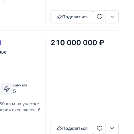
Скопировать ссылку
янного бруса,
Поделиться
210 000 000
₽
й
рье
санузла
5
89 кв.м на участке
Новорижское шоссе, 60
Скопировать ссылку
янного бруса,
Поделиться