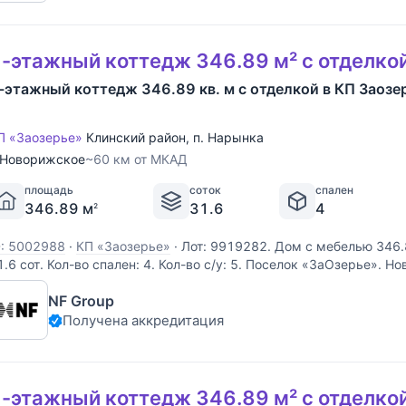
-этажный коттедж 346.89 м² с отделко
-этажный коттедж 346.89 кв. м с отделкой в КП Заозе
П «Заозерье»
Клинский район
,
п. Нарынка
Новорижское
~60 км от МКАД
площадь
соток
спален
346.89 м
31.6
4
2
D: 5002988
·
КП «Заозерье»
·
Лот: 9919282. Дом с мебелью 346.
1.6 cот. Кол-во спален: 4. Кол-во с/у: 5. Поселок «ЗаОзерье». 
м от МКАД. Без комиссии для покупателя. Выполненные из дерев
NF Group
величенного размера, виллы формируют
Получена аккредитация
-этажный коттедж 346.89 м² с отделко