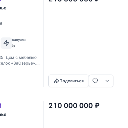
рье
ка
санузла
5
85. Дом с мебелью
оселок «ЗаОзерье».
Скопировать ссылку
я. Выполненные из
Поделиться
210 000 000
₽
й
рье