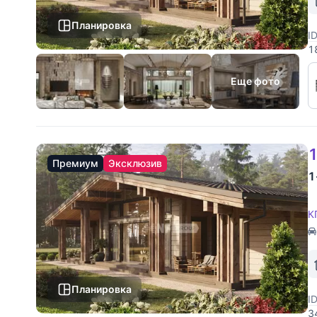
Планировка
I
1
6
у
Еще фото
1
Премиум
Эксклюзив
1
К
Планировка
I
3