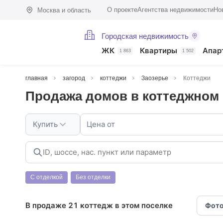
О проекте
Агентства недвижимости
Но
Москва и область
Городская недвижимость
ЖК
Квартиры
Апар
1 863
1 502
главная
загород
коттеджи
Заозерье
Коттеджи
Продажа домов в коттеджном 
Купить
Цена от
С отделкой
Без отделки
В продаже 21 коттедж в этом поселке
Фото