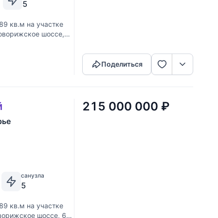
5
89 кв.м на участке
 Новорижское шоссе,
Скопировать ссылку
ревянного бруса,
Поделиться
215 000 000
₽
й
рье
санузла
5
89 кв.м на участке
Новорижское шоссе, 60