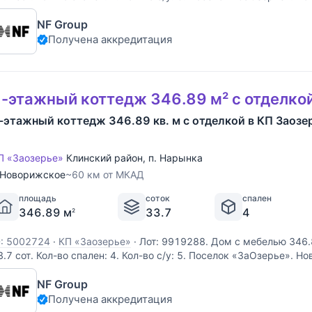
м от МКАД. Без комиссии для покупателя. Выполненные из дерев
NF Group
величенного размера, виллы формируют
Получена аккредитация
-этажный коттедж 346.89 м² с отделко
-этажный коттедж 346.89 кв. м с отделкой в КП Заозе
П «Заозерье»
Клинский район
,
п. Нарынка
Новорижское
~60 км от МКАД
площадь
соток
спален
346.89 м
33.7
4
2
D: 5002724
·
КП «Заозерье»
·
Лот: 9919288. Дом с мебелью 346.
3.7 cот. Кол-во спален: 4. Кол-во с/у: 5. Поселок «ЗаОзерье». 
м от МКАД. Без комиссии для покупателя. Выполненные из дерев
NF Group
величенного размера, виллы формируют
Получена аккредитация