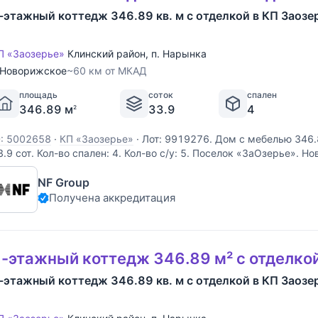
-этажный коттедж 346.89 кв. м с отделкой в КП Заозе
П «Заозерье»
Клинский район
,
п. Нарынка
Новорижское
~60 км от МКАД
площадь
соток
спален
346.89 м
33.9
4
2
D: 5002658
·
КП «Заозерье»
·
Лот: 9919276. Дом с мебелью 346.
3.9 cот. Кол-во спален: 4. Кол-во с/у: 5. Поселок «ЗаОзерье». 
м от МКАД. Без комиссии для покупателя. Выполненные из дерев
NF Group
величенного размера, виллы формируют
Получена аккредитация
-этажный коттедж 346.89 м² с отделко
-этажный коттедж 346.89 кв. м с отделкой в КП Заозе