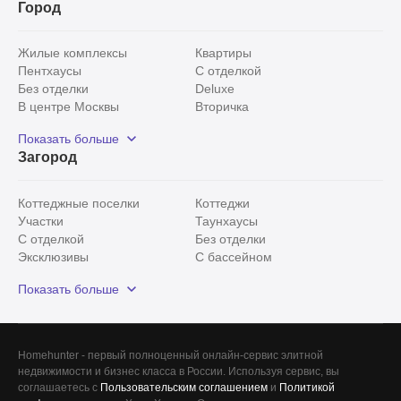
Город
Жилые комплексы
Квартиры
Пентхаусы
С отделкой
Без отделки
Deluxe
В центре Москвы
Вторичка
Видовые
Эксклюзивы
Показать больше
Рядом с парком
Популярные локации
Загород
С панорамными окнами
Внутри Садового кольца
Коттеджные поселки
Коттеджи
Участки
Таунхаусы
С отделкой
Без отделки
Эксклюзивы
С бассейном
С лесным участком
Истринский район
Показать больше
Красногорский район
Минское шоссе
Все
0
Homehunter - первый полноценный онлайн-сервис элитной
недвижимости и бизнес класса в России. Используя сервис, вы
Сегодня
0
соглашаетесь с
Пользовательским соглашением
и
Политикой