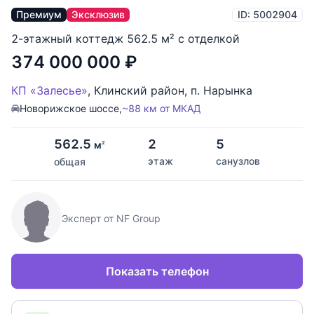
Премиум
Эксклюзив
ID: 5002904
2-этажный коттедж 562.5 м² с отделкой
374 000 000
₽
КП «Залесье»
,
Клинский район
,
п. Нарынка
Новорижское шоссе,
~88 км от МКАД
562.5
2
5
м
2
этаж
санузлов
общая
Эксперт от NF Group
Показать телефон