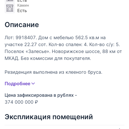
Есть
Камин
Есть
Описание
Лот: 9918407. Дом с мебелью 562.5 кв.м на
участке 22.27 cот. Кол-во спален: 4. Кол-во с/у: 5.
Поселок «Залесье». Новорижское шоссе, 88 км от
МКАД. Без комиссии для покупателя.
Резиденция выполнена из клееного бруса.
• Выбранная монолитная плита для фундамента
Подробнее
обеспечивает надёжность и прочность.
• Брус увеличенного размера 280 мм х 200 мм
Цена зафиксирована в рублях -
гарантирует тепло зимой и комфорт летом.
374 000 000 ₽
• Фальцевая кровля сочетает в себе надежность,
актуальность и сочетание с любыми
Экспликация помещений
архитектурными стилями.
• Панорамные окна со скрытой фурнитурой и