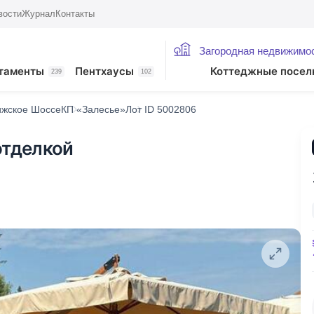
вости
Журнал
Контакты
Загородная недвижимо
таменты
Пентхаусы
Коттеджные посел
239
102
ижское Шоссе
КП «Залесье»
Лот ID 5002806
отделкой