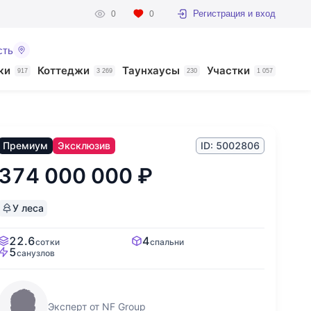
Регистрация и вход
0
0
сть
ки
Коттеджи
Таунхаусы
Участки
917
3 269
230
1 057
Премиум
Эксклюзив
ID: 5002806
374 000 000
₽
У леса
22.6
4
сотки
спальни
5
санузлов
Эксперт от NF Group