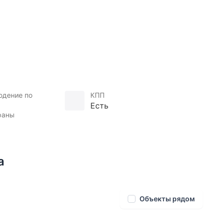
альную котельную.
юдение по
КПП
Есть
раны
а
Объекты рядом