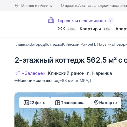
О проекте
Агентства недвижимости
Но
Москва и область
Городская недвижимость
Фото (22)
Характеристики
Описание
О поселке
На карте
ЖК
Квартиры
Апар
1 863
1 503
Главная
Загород
Коттеджи
Клинский Район
П. Нарынка
Новор
2-этажный коттедж 562.5 м² с 
КП «Залесье»
,
Клинский район
,
п. Нарынка
Новорижское шоссе,
~88 км от МКАД
22 фото
Планировка
На карте