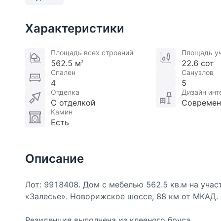
Характеристики
Площадь всех строений
Площадь у
562.5 м
22.6 сот
2
Спален
Санузлов
4
5
Отделка
Дизайн инт
С отделкой
Совреме
Камин
Есть
Описание
Лот: 9918408. Дом с мебелью 562.5 кв.м на участк
«Залесье». Новорижское шоссе, 88 км от МКАД. 
Резиденция выполнена из клееного бруса.