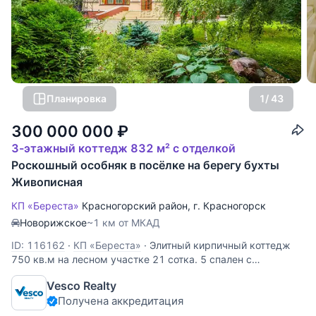
Планировка
1
/ 43
300 000 000
₽
3-этажный коттедж 832 м² с отделкой
Роскошный особняк в посёлке на берегу бухты
Живописная
КП «Береста»
Красногорский район
,
г. Красногорск
Новорижское
~1 км от МКАД
ID: 116162
·
КП «Береста»
·
Элитный кирпичный коттедж
750 кв.м на лесном участке 21 сотка. 5 спален с
санузлами и гардеробными, кабинет, сауна, спортзал.
Vesco Realty
Выполнена высококачественная отделка с применением
Получена аккредитация
дорогих материалов. Кондиционирование и видео-
наблюдение, авто-полив