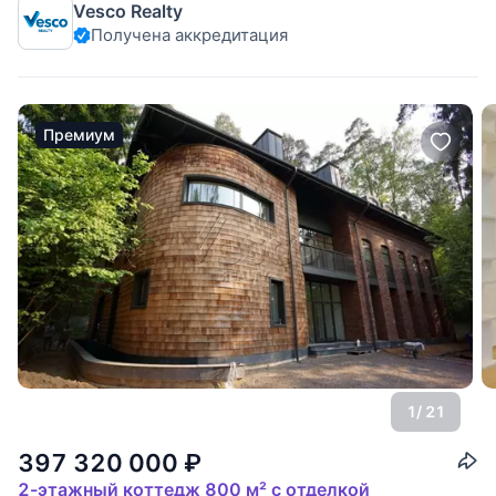
Vesco Realty
ароматами. Общая площадь основного
Получена аккредитация
Премиум
1
/ 21
397 320 000
₽
2-этажный коттедж 800 м² с отделкой