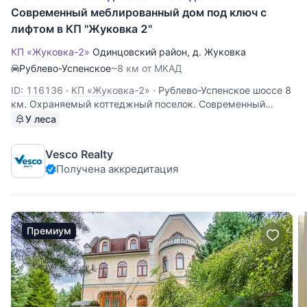
Современный меблированный дом под ключ с
лифтом в КП "Жуковка 2"
КП «Жуковка-2»
Одинцовский район
,
д. Жуковка
Рублево-Успенское
~8 км от МКАД
ID: 116136
·
КП «Жуковка-2»
·
Рублево-Успенское шоссе 8
км. Охраняемый коттеджный поселок. Современный
меблированный дом 800 кв.м под ключ с лифтом: 1-й
У леса
этаж: прихожая, гардеробная, с/у, гостиная с камином и
выходом на патио, кухня-столовая с выходом на патио. 2-й
Vesco Realty
этаж: холл,
Получена аккредитация
Премиум