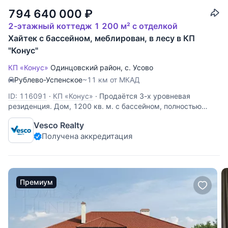
794 640 000
₽
2-этажный коттедж 1 200 м² с отделкой
Хайтек с бассейном, меблирован, в лесу в КП
"Конус"
КП «Конус»
Одинцовский район
,
с. Усово
Рублево-Успенское
~11 км от МКАД
ID: 116091
·
КП «Конус»
·
Продаётся 3-х уровневая
резиденция. Дом, 1200 кв. м. с бассейном, полностью
готов к проживанию. На территории участка отдельно
Vesco Realty
стоящий гостевой дом (360 кв.м.) с бассейном, готов к
Получена аккредитация
проживанию. Лесной участок 47 сот, растут вековые
сосны. Участник
Премиум