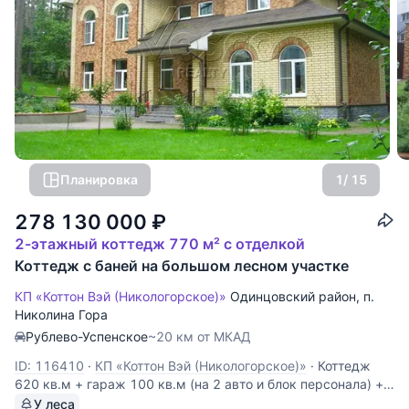
Планировка
1
/ 15
278 130 000
₽
2-этажный коттедж 770 м² с отделкой
Коттедж с баней на большом лесном участке
КП «Коттон Вэй (Никологорское)»
Одинцовский район
,
п.
Николина Гора
Рублево-Успенское
~20 км от МКАД
ID: 116410
·
КП «Коттон Вэй (Никологорское)»
·
Коттедж
620 кв.м + гараж 100 кв.м (на 2 авто и блок персонала) +
банька 50 кв.м. Всё готово к проживанию. Лесной участок
У леса