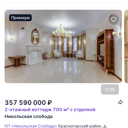
Премиум
1
/ 20
357 590 000
₽
2-этажный коттедж 700 м² с отделкой
Никольская слобода
КП «Никольская Слобода»
Красногорский район
,
д.