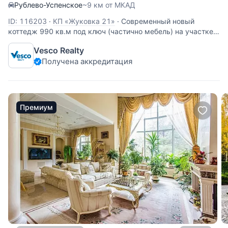
Рублево-Успенское
~9 км от МКАД
ID: 116203
·
КП «Жуковка 21»
·
Современный новый
коттедж 990 кв.м под ключ (частично мебель) на участке
50 соток в строго-охраняемом поселке. 5 спален с
Vesco Realty
санузлами и гардеробными. Выполнен по авторскому
Получена аккредитация
дизайн-проекту. Все детали интерьера нестандартные,
эксклюзивные, изготовлены
Премиум