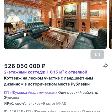
1
/ 9
526 050 000
₽
2-этажный коттедж 1 615 м² с отделкой
Коттедж на лесном участке с ландшафтным
дизайном в историческом месте Рублевки
КП «Жуковка Академическая»
Одинцовский район
,
д.
Жуковка
Рублево-Успенское
~9 км от МКАД
ID: 116228
·
КП «Жуковка Академическая»
·
Полностью