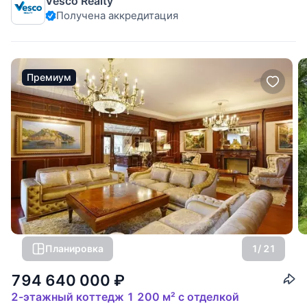
Vesco Realty
кв.м. с 2 спальнями. Цоколь: бассейн,
Получена аккредитация
Премиум
Планировка
1
/ 21
794 640 000
₽
2-этажный коттедж 1 200 м² с отделкой