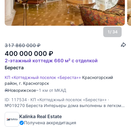
1
/ 34
317 860 000
₽
400 000 000
₽
2-этажный коттедж 660 м² с отделкой
Береста
КП «Коттеджный поселок «Береста»»
Красногорский
район
,
г. Красногорск
Новорижское
~1 км от МКАД
ID: 117534
·
КП «Коттеджный поселок «Береста»»
·
№019270 Береста Интерьеры дома выполнены в легком
классическом стиле. В отделке использовались мрамор,
Kalinka Real Estate
гранит, художественная штукатурка, мозаика, позолота,
Получена аккредитация
художественный паркет из дуба и карельской березы,
паркет из красного дерева. Индивидуальное