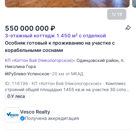
1
/ 19
550 000 000
₽
3-этажный коттедж 1 450 м² с отделкой
Особняк готовый к проживанию на участке с
корабельными соснами
КП «Коттон Вэй (Никологорское)»
Одинцовский район
,
п.
Николина Гора
Рублево-Успенское
~20 км от МКАД
ID: 116196
·
КП «Коттон Вэй (Никологорское)»
·
Комплекс
строений общей площадью 1455 кв.м на участке 30 соток
с вековыми соснами. На участке 3 здания: основной дом,
У леса
гараж, баня и барбекю. Основной дом (1150 кв.м): 1 этаж:
гардеробная, гардеробная для верхней одежды, сан.узел,
Vesco Realty
кабинет, кухня с
Получена аккредитация