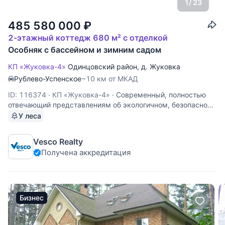
1
/ 23
485 580 000
₽
2-этажный коттедж 680 м² с отделкой
Особняк с бассейном и зимним садом
КП «Жуковка-4»
Одинцовский район
,
д. Жуковка
Рублево-Успенское
~10 км от МКАД
ID: 116374
·
КП «Жуковка-4»
·
Современный, полностью
отвечающий представлениям об экологичном, безопасном
жилье, особняк. В реализации этого двухэтажного проекта
У леса
активно применялись только качественные, отвечающие
самым строгим стандартам, материалы. Дом отличается
Vesco Realty
высотой
Получена аккредитация
Бизнес