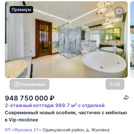
Премиум
Планировка
1
/ 42
948 750 000
₽
2-этажный коттедж 989.7 м² с отделкой
Современный новый особняк, частично с мебелью
в Vip-посёлке
КП «Жуковка 21»
Одинцовский район
,
д. Жуковка