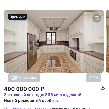
Премиум
Планировка
1
/ 14
400 000 000
₽
3-этажный коттедж 866 м² с отделкой
Новый роскошный особняк
КП «Никольская Слобода»
Красногорский район
,
д.