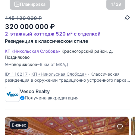
Планировка
1
/ 29
445 120 000
₽
320 000 000
₽
2-этажный коттедж 520 м² с отделкой
Резиденция в классическом стиле
КП «Никольская Слобода»
Красногорский район
,
д.
Поздняково
Новорижское
~9 км от МКАД
ID: 116217
·
КП «Никольская Слобода»
·
Классическая
резиденция в окружении традиционно устроенного парка:
цветники, фонтан, геометрический узор кустарников на
Vesco Realty
фоне берез и вековых сосен. Интерьеры в классическом
Получена аккредитация
стиле с использованием натуральных материалов.
Функциональная планировка.
Бизнес