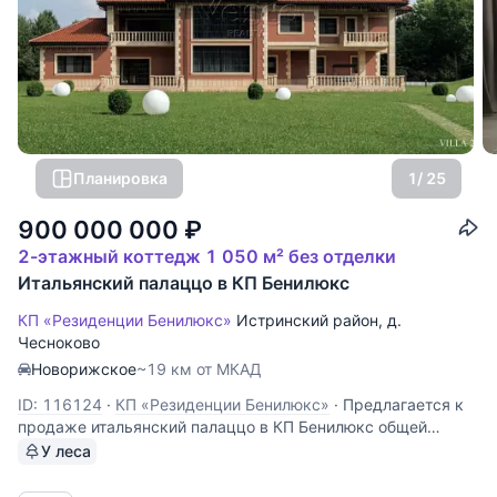
Планировка
1
/ 25
900 000 000
₽
2-этажный коттедж 1 050 м² без отделки
Итальянский палаццо в КП Бенилюкс
КП «Резиденции Бенилюкс»
Истринский район
,
д.
Чесноково
Новорижское
~19 км от МКАД
ID: 116124
·
КП «Резиденции Бенилюкс»
·
Предлагается к
продаже итальянский палаццо в КП Бенилюкс общей
площадью 1050 кв.м. на прилесном участке в 108,65
У леса
соток. Двухэтажный роскошный дом окружен хвойным
лесным массивом, который насыщает воздух целебными