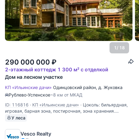
1
/ 18
290 000 000
₽
2-этажный коттедж 1 300 м² с отделкой
Дом на лесном участке
КП «Ильинские дачи»
Одинцовский район
,
д. Жуковка
Рублево-Успенское
~8 км от МКАД
ID: 116816
·
КП «Ильинские дачи»
·
Цоколь: бильярдная,
игровая, барная зона, постирочная, зона хранения.
Технические помещения; 1 этаж: прихожая, гардероб, с/у,
У леса
столовая со 2м светом, кухня, гостиная с камином; Зона
СПА: с/у, просторный хамам, сауна, бассейн с глубиной до
Vesco Realty
3х метров,