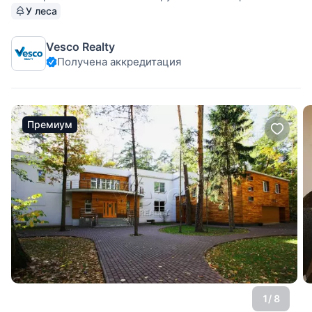
расположился один из самых престижных жилых
У леса
комплексов VIP класса. Для администрации комплекса
построено новое современное здание, а для охраны
Vesco Realty
посёлка —
Получена аккредитация
Премиум
1
/ 8