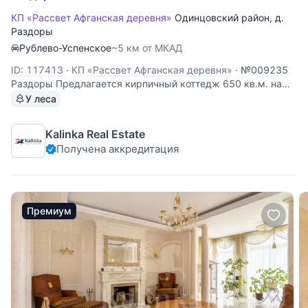
КП «Рассвет Афганская деревня»
Одинцовский район
,
д.
Раздоры
Рублево-Успенское
~5 км от МКАД
ID: 117413
·
КП «Рассвет Афганская деревня»
·
№009235
Раздоры Предлагается кирпичный коттедж 650 кв.м. на
лесном участке 17 соток в охраняемом поселке в
У леса
Раздорах. Планировка дома: цоколь: бассейн, сауна,
спортзал, с/у, котельная; 1 этаж: прихожая, кухня,
Kalinka Real Estate
столовая, гостиная с камином, кабинет,
Получена аккредитация
Премиум