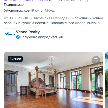
Поздняково
Новорижское
~9 км от МКАД
ID: 116171
·
КП «Никольская Слобода»
·
Роскошный новый
особняк в лучшем поселке Новорижского шоссе, высокое
качество отделки. На участке выполнен ландшафтный
Vesco Realty
дизайн. Основной дом: Цоколь: бильярдная, сауна,
Получена аккредитация
джакузи, с/у, душевая, спортзал, сейфовая комната,
оружейная комната, кладовые
Бизнес