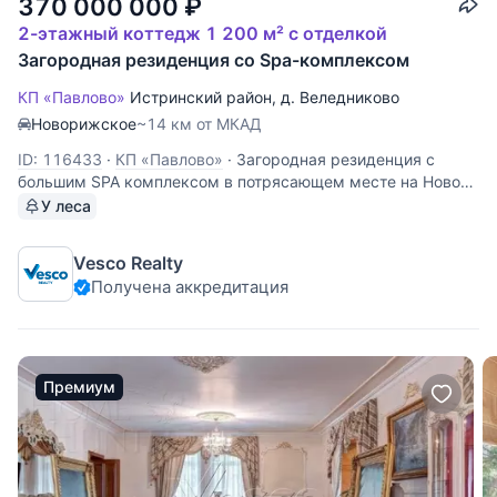
370 000 000
₽
2-этажный коттедж 1 200 м² с отделкой
Загородная резиденция со Spa-комплексом
КП «Павлово»
Истринский район
,
д. Веледниково
Новорижское
~14 км от МКАД
ID: 116433
·
КП «Павлово»
·
Загородная резиденция с
большим SPA комплексом в потрясающем месте на Ново-
Рижском шоссе. Общая информация: Предлагается к
У леса
продаже дом общей площадью 1200 кв.м в коттеджном
поселке Павлово на Новорижском шоссе в 16 км от МКАД.
Vesco Realty
Состояние дома: под
Получена аккредитация
Премиум