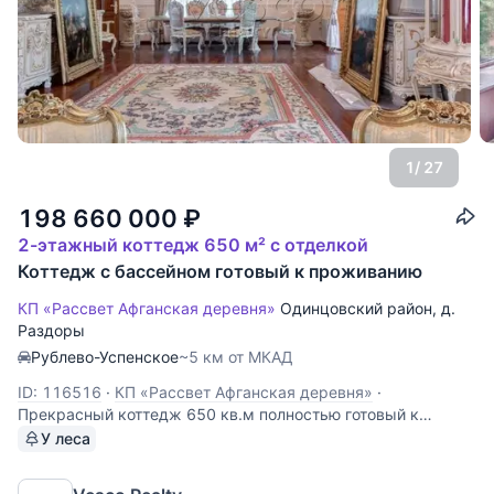
1
/ 27
198 660 000
₽
2-этажный коттедж 650 м² с отделкой
Коттедж с бассейном готовый к проживанию
КП «Рассвет Афганская деревня»
Одинцовский район
,
д.
Раздоры
Рублево-Успенское
~5 км от МКАД
ID: 116516
·
КП «Рассвет Афганская деревня»
·
Прекрасный коттедж 650 кв.м полностью готовый к
проживанию на лесном участке 15 соток. 6 спален,
У леса
гостиная с камином, зимний сад, бассейн, сауна, спортзал.
На участке расположен дом для персонала площадью 100