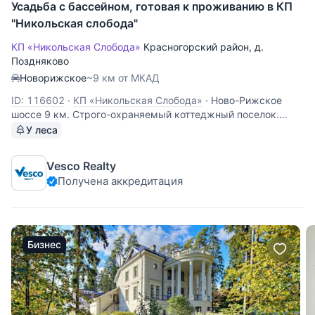
Усадьба с бассейном, готовая к проживанию в КП
"Никольская слобода"
КП «Никольская Слобода»
Красногорский район
,
д.
Поздняково
Новорижское
~9 км от МКАД
ID: 116602
·
КП «Никольская Слобода»
·
Ново-Рижское
шоссе 9 км. Строго-охраняемый коттеджный поселок.
Усадьба 1200 кв.м с бассейном, готовая к проживанию.
У леса
Цоколь: помещение свободного назначения. 1 этаж: холл,
гостиная, кухня основная и кухня дополнительная,
Vesco Realty
гостевой санузел,
Получена аккредитация
Бизнес