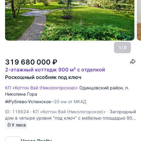
1
/ 8
319 680 000
₽
2-этажный коттедж 900 м² с отделкой
Роскошный особняк под ключ
КП «Коттон Вэй (Никологорское)»
Одинцовский район
,
п.
Николина Гора
Рублево-Успенское
~20 км от МКАД
ID: 116624
·
КП «Коттон Вэй (Никологорское)»
·
Загородный
дом в четыре уровня "под ключ" с мебелью площадью 900
кв.м. посажен на лесной участок правильной формы
У леса
размером 24 сотки в одном из известнейших элитных
поселков - Коттон Вей. 1 этаж: холл, гардеробная для
Vesco Realty