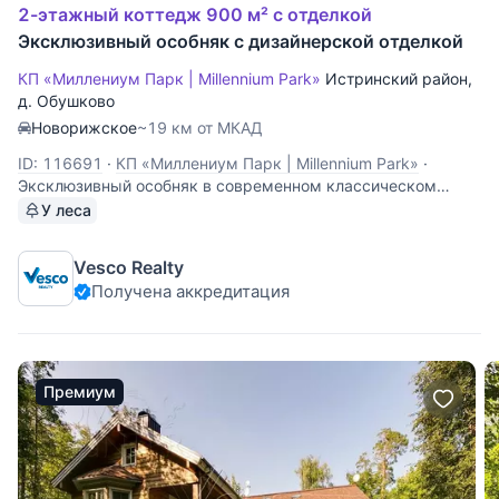
2-этажный коттедж 900 м² с отделкой
Эксклюзивный особняк с дизайнерской отделкой
КП «Миллениум Парк | Millennium Park»
Истринский район
,
д. Обушково
Новорижское
~19 км от МКАД
ID: 116691
·
КП «Миллениум Парк | Millennium Park»
·
Эксклюзивный особняк в современном классическом
стиле с просторными объемами помещений, встроенным
У леса
гаражом на два автомобиля - полностью готов к
проживанию и расположен на примыкающем к водному
Vesco Realty
каналу участке 31 сот с эстетичным ландшафтным
Получена аккредитация
дизайном.
Премиум