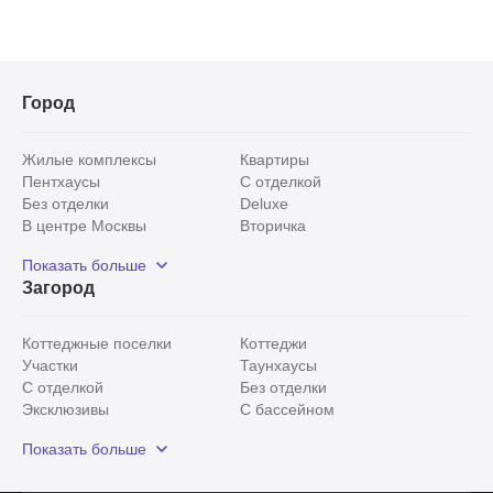
Город
Жилые комплексы
Квартиры
Пентхаусы
С отделкой
Без отделки
Deluxe
В центре Москвы
Вторичка
Видовые
Эксклюзивы
Показать больше
Рядом с парком
Популярные локации
Загород
С панорамными окнами
Внутри Садового кольца
Коттеджные поселки
Коттеджи
Участки
Таунхаусы
С отделкой
Без отделки
Эксклюзивы
С бассейном
С лесным участком
Истринский район
Показать больше
Красногорский район
Минское шоссе
Все
0