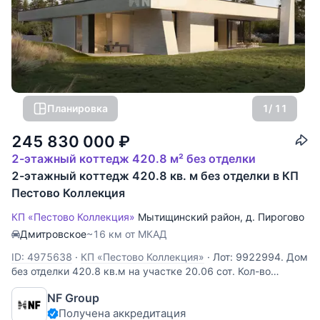
Планировка
1
/ 11
245 830 000
₽
2-этажный коттедж 420.8 м² без отделки
2-этажный коттедж 420.8 кв. м без отделки в КП
Пестово Коллекция
КП «Пестово Коллекция»
Мытищинский район
,
д. Пирогово
Дмитровское
~16 км от МКАД
ID: 4975638
·
КП «Пестово Коллекция»
·
Лот: 9922994. Дом
без отделки 420.8 кв.м на участке 20.06 cот. Кол-во
спален: 3. Кол-во с/у: 4. Поселок «Пирогово Коллекция».
NF Group
Осташковское шоссе, 16 км от МКАД. Без комиссии для
Получена аккредитация
покупателя. Двухэтажный дом площадью 421 м²