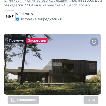
ID: 4975611
·
КП «Пестово Коллекция»
·
Лот: 9923003. Дом
без отделки 771.4 кв.м на участке 24.89 cот. Кол-во
спален: 5. Кол-во с/у: 7. Поселок «Пирогово Коллекция».
NF Group
Осташковское шоссе, 16 км от МКАД. Без комиссии для
Получена аккредитация
покупателя. Двухэтажный дом площадью 771 м²
расположен в коттеджном
Премиум
Эксклюзив
Планировка
1
/ 13