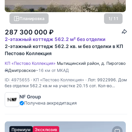
Планировка
1
/ 11
287 300 000
₽
2-этажный коттедж 562.2 м² без отделки
2-этажный коттедж 562.2 кв. м без отделки в КП
Пестово Коллекция
КП «Пестово Коллекция»
Мытищинский район
,
д. Пирогово
Дмитровское
~16 км от МКАД
ID: 4975655
·
КП «Пестово Коллекция»
·
Лот: 9922996. Дом
без отделки 562.2 кв.м на участке 20.15 cот. Кол-во
спален: 4. Кол-во с/у: 5. Поселок «Пирогово Коллекция».
NF Group
Осташковское шоссе, 16 км от МКАД. Без комиссии для
Получена аккредитация
покупателя. Двухэтажный дом площадью 562 м²
расположен в коттеджном
Премиум
Эксклюзив