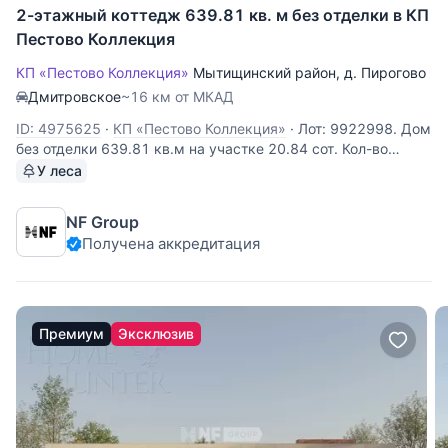
2-этажный коттедж 639.81 кв. м без отделки в КП
Пестово Коллекция
КП «Пестово Коллекция»
Мытищинский район
,
д. Пирогово
Дмитровское
~16 км от МКАД
ID: 4975625
·
КП «Пестово Коллекция»
·
Лот: 9922998. Дом
без отделки 639.81 кв.м на участке 20.84 cот. Кол-во
спален: 4. Кол-во с/у: 5. Поселок «Пирогово Коллекция».
У леса
Осташковское шоссе, 16 км от МКАД. Без комиссии для
покупателя. Двухэтажный дом площадью 640 м²
NF Group
расположен в коттеджном
Получена аккредитация
Премиум
Эксклюзив