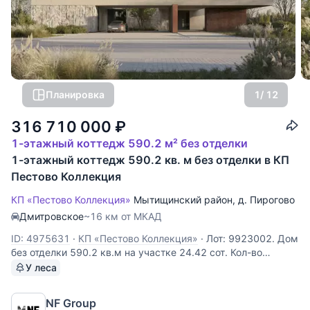
Планировка
1
/ 12
316 710 000
₽
1-этажный коттедж 590.2 м² без отделки
1-этажный коттедж 590.2 кв. м без отделки в КП
Пестово Коллекция
КП «Пестово Коллекция»
Мытищинский район
,
д. Пирогово
Дмитровское
~16 км от МКАД
ID: 4975631
·
КП «Пестово Коллекция»
·
Лот: 9923002. Дом
без отделки 590.2 кв.м на участке 24.42 cот. Кол-во
спален: 5. Кол-во с/у: 7. Поселок «Пирогово Коллекция».
У леса
Осташковское шоссе, 16 км от МКАД. Без комиссии для
покупателя. Одноэтажный дом площадью 590 м²
NF Group
расположен в коттеджном