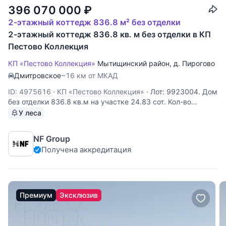
396 070 000
₽
2-этажный коттедж 836.8 м² без отделки
2-этажный коттедж 836.8 кв. м без отделки в КП
Пестово Коллекция
КП «Пестово Коллекция»
Мытищинский район
,
д. Пирогово
Дмитровское
~16 км от МКАД
ID: 4975616
·
КП «Пестово Коллекция»
·
Лот: 9923004. Дом
без отделки 836.8 кв.м на участке 24.83 cот. Кол-во
спален: 6. Кол-во с/у: 7. Поселок «Пирогово Коллекция».
У леса
Осташковское шоссе, 16 км от МКАД. Без комиссии для
покупателя. Двухэтажный дом площадью 837 м²
NF Group
расположен в коттеджном
Получена аккредитация
Премиум
Эксклюзив