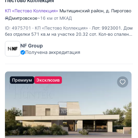
Пестово Коллекция
КП «Пестово Коллекция»
Мытищинский район
,
д. Пирогово
Дмитровское
~16 км от МКАД
ID: 4975701
·
КП «Пестово Коллекция»
·
Лот: 9923001. Дом
без отделки 571 кв.м на участке 20.32 cот. Кол-во спален:
3. Кол-во с/у: 4. Поселок «Пирогово Коллекция».
NF Group
Осташковское шоссе, 16 км от МКАД. Без комиссии для
Получена аккредитация
покупателя. Двухэтажный дом площадью 571 м²
расположен в коттеджном
Премиум
Эксклюзив