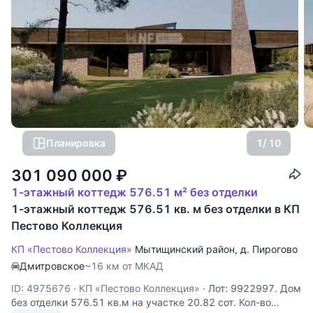
Планировка
1
/ 10
301 090 000
₽
1-этажный коттедж 576.51 м² без отделки
1-этажный коттедж 576.51 кв. м без отделки в КП
Пестово Коллекция
КП «Пестово Коллекция»
Мытищинский район
,
д. Пирогово
Дмитровское
~16 км от МКАД
ID: 4975676
·
КП «Пестово Коллекция»
·
Лот: 9922997. Дом
без отделки 576.51 кв.м на участке 20.82 cот. Кол-во