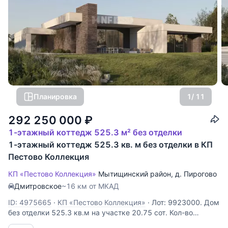
Планировка
1
/ 11
292 250 000
₽
1-этажный коттедж 525.3 м² без отделки
1-этажный коттедж 525.3 кв. м без отделки в КП
Пестово Коллекция
КП «Пестово Коллекция»
Мытищинский район
,
д. Пирогово
Дмитровское
~16 км от МКАД
ID: 4975665
·
КП «Пестово Коллекция»
·
Лот: 9923000. Дом
без отделки 525.3 кв.м на участке 20.75 cот. Кол-во
спален: 3. Кол-во с/у: 5. Поселок «Пирогово Коллекция».