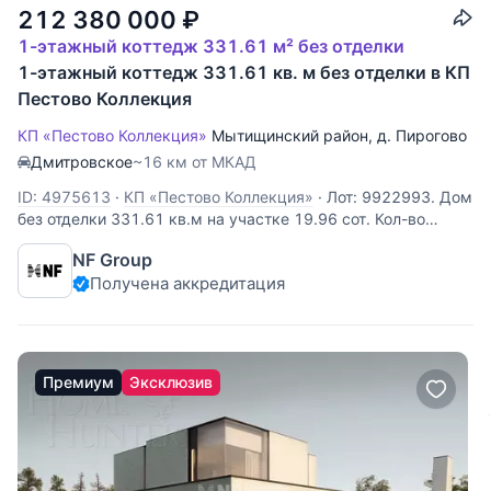
212 380 000
₽
1-этажный коттедж 331.61 м² без отделки
1-этажный коттедж 331.61 кв. м без отделки в КП
Пестово Коллекция
КП «Пестово Коллекция»
Мытищинский район
,
д. Пирогово
Дмитровское
~16 км от МКАД
ID: 4975613
·
КП «Пестово Коллекция»
·
Лот: 9922993. Дом
без отделки 331.61 кв.м на участке 19.96 cот. Кол-во
спален: 3. Кол-во с/у: 4. Поселок «Пирогово Коллекция».
NF Group
Осташковское шоссе, 16 км от МКАД. Без комиссии для
Получена аккредитация
покупателя. Одноэтажный дом площадью 332 м²
расположен в коттеджном
Премиум
Эксклюзив