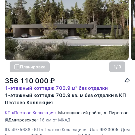
Планировка
1
/ 9
356 110 000
₽
1-этажный коттедж 700.9 м² без отделки
1-этажный коттедж 700.9 кв. м без отделки в КП
Пестово Коллекция
КП «Пестово Коллекция»
Мытищинский район
,
д. Пирогово
Дмитровское
~16 км от МКАД
ID: 4975688
·
КП «Пестово Коллекция»
·
Лот: 9923005. Дом