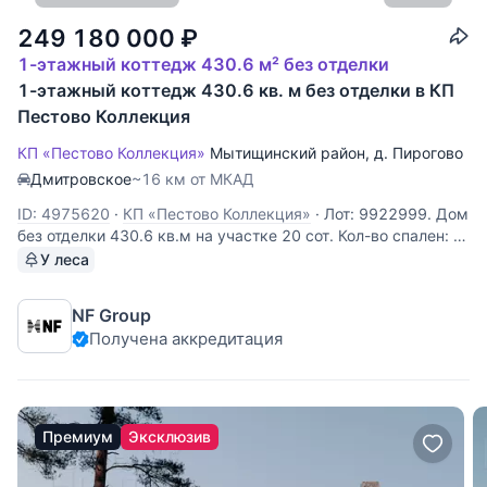
249 180 000
₽
1-этажный коттедж 430.6 м² без отделки
1-этажный коттедж 430.6 кв. м без отделки в КП
Пестово Коллекция
КП «Пестово Коллекция»
Мытищинский район
,
д. Пирогово
Дмитровское
~16 км от МКАД
ID: 4975620
·
КП «Пестово Коллекция»
·
Лот: 9922999. Дом
без отделки 430.6 кв.м на участке 20 cот. Кол-во спален: 3.
Поселок «Пирогово Коллекция». Осташковское шоссе, 16
У леса
км от МКАД. Без комиссии для покупателя. Одноэтажный
дом площадью 431 м² расположен в коттеджном посёлке
NF Group
«Пирогово
Получена аккредитация
Премиум
Эксклюзив