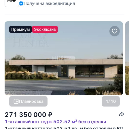
Получена аккредитация
Премиум
Эксклюзив
Планировка
1
/ 10
271 350 000
₽
1-этажный коттедж 502.52 м² без отделки
1-этажный коттедж 502.52 кв. м без отделки в КП