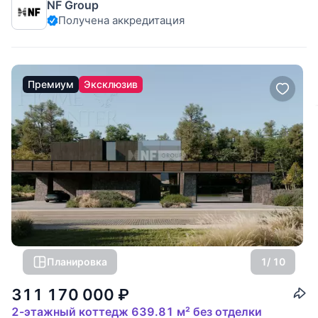
NF Group
Осташковское шоссе, 16 км от МКАД. Без комиссии для
Получена аккредитация
покупателя. Одноэтажный дом площадью 525 м²
расположен в коттеджном
Премиум
Эксклюзив
Планировка
1
/ 10
311 170 000
₽
2-этажный коттедж 639.81 м² без отделки