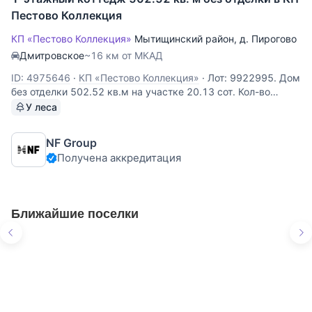
Пестово Коллекция
КП «Пестово Коллекция»
Мытищинский район
,
д. Пирогово
Дмитровское
~16 км от МКАД
ID: 4975646
·
КП «Пестово Коллекция»
·
Лот: 9922995. Дом
без отделки 502.52 кв.м на участке 20.13 cот. Кол-во
спален: 4. Кол-во с/у: 4. Поселок «Пирогово Коллекция».
У леса
Осташковское шоссе, 16 км от МКАД. Без комиссии для
покупателя. Одноэтажный дом площадью 503 м²
NF Group
расположен в коттеджном
Получена аккредитация
Ближайшие поселки
Курорт Пирогово
Предложения
в КП «Курорт Пирогово»
3 объекта