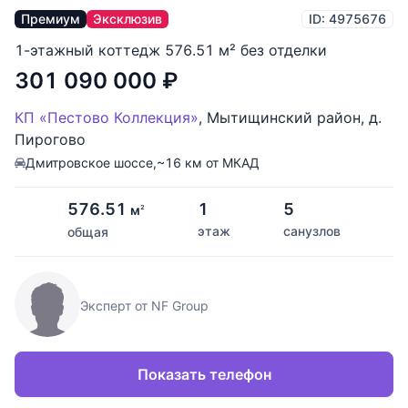
Премиум
Эксклюзив
ID: 4975676
1-этажный коттедж 576.51 м² без отделки
301 090 000
₽
КП «Пестово Коллекция»
,
Мытищинский район
,
д.
Пирогово
Дмитровское шоссе,
~16 км от МКАД
576.51
1
5
м
2
этаж
санузлов
общая
Эксперт от NF Group
Показать телефон