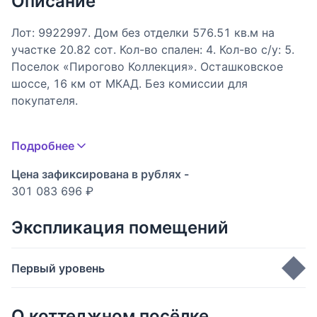
Описание
Лот: 9922997. Дом без отделки 576.51 кв.м на
участке 20.82 cот. Кол-во спален: 4. Кол-во с/у: 5.
Поселок «Пирогово Коллекция». Осташковское
шоссе, 16 км от МКАД. Без комиссии для
покупателя.
Одноэтажный дом площадью 577 м² расположен в
Подробнее
коттеджном посёлке «Пирогово Коллекция» всего
в 16 км от МКАД по Осташковскому шоссе.
Цена зафиксирована в рублях -
«Пирогово Коллекция» — продуманная экосистема
301 083 696 ₽
всего в 20 минутах от Москвы, где архитектура
гармонично сочетается с природным ландшафтом,
Экспликация помещений
а развитая инфраструктура формирует высокий
уровень жизни: от гольф‑поля и яхт‑клуба до
Первый уровень
спа‑отеля.
Дом находится в лесной зоне посёлка.
Кухня-гостиная
108 м
2
Архитектура выполнена в стиле современного
О коттеджном посёлке
2