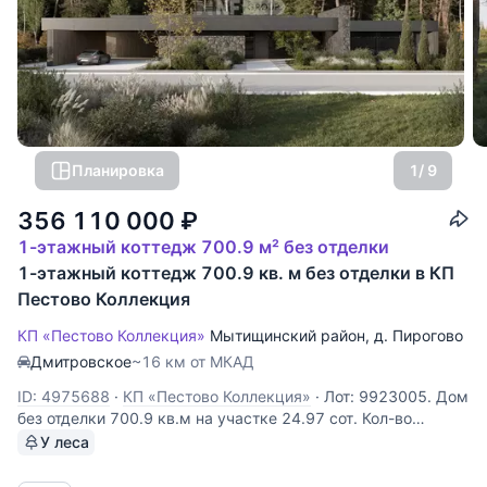
Планировка
1
/ 9
356 110 000
₽
1-этажный коттедж 700.9 м² без отделки
1-этажный коттедж 700.9 кв. м без отделки в КП
Пестово Коллекция
КП «Пестово Коллекция»
Мытищинский район
,
д. Пирогово
Дмитровское
~16 км от МКАД
ID: 4975688
·
КП «Пестово Коллекция»
·
Лот: 9923005. Дом
без отделки 700.9 кв.м на участке 24.97 cот. Кол-во
спален: 6. Кол-во с/у: 7. Поселок «Пирогово Коллекция».
У леса
Осташковское шоссе, 16 км от МКАД. Без комиссии для
покупателя. Одноэтажный дом площадью 701 м²