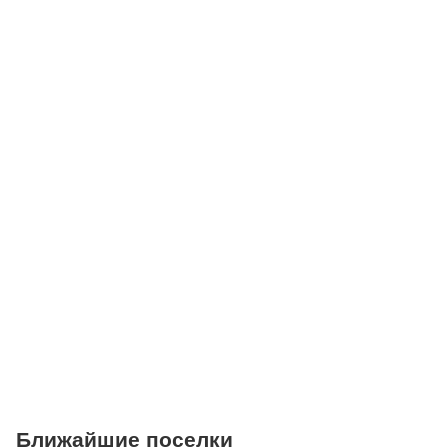
Школы
Детские клубы
Детские сады
Поликлиники
Больницы
Салоны красоты
Торговые центры
Фитнесы
Ветеринарные клиники
Ближайшие поселки