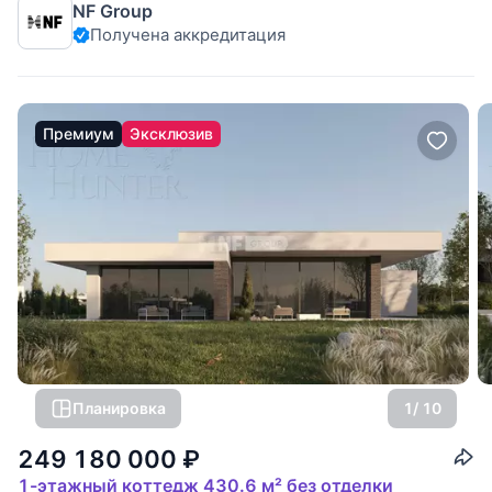
NF Group
расположен в коттеджном
Получена аккредитация
Премиум
Эксклюзив
Планировка
1
/ 10
249 180 000
₽
1-этажный коттедж 430.6 м² без отделки