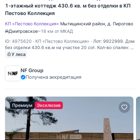
1-этажный коттедж 430.6 кв. м без отделки в КП
Пестово Коллекция
КП «Пестово Коллекция»
Мытищинский район
,
д. Пирогово
Дмитровское
~16 км от МКАД
ID: 4975620
·
КП «Пестово Коллекция»
·
Лот: 9922999. Дом
без отделки 430.6 кв.м на участке 20 cот. Кол-во спален: 3.
Поселок «Пирогово Коллекция». Осташковское шоссе, 16
У леса
км от МКАД. Без комиссии для покупателя. Одноэтажный
дом площадью 431 м² расположен в коттеджном посёлке
NF Group
«Пирогово
Получена аккредитация
Премиум
Эксклюзив