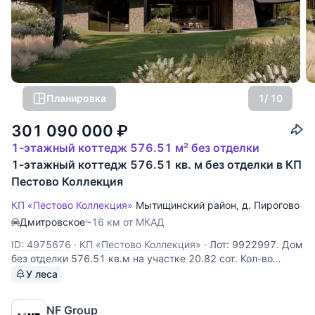
Планировка
1
/ 10
301 090 000
₽
1-этажный коттедж 576.51 м² без отделки
1-этажный коттедж 576.51 кв. м без отделки в КП
Пестово Коллекция
КП «Пестово Коллекция»
Мытищинский район
,
д. Пирогово
Дмитровское
~16 км от МКАД
ID: 4975676
·
КП «Пестово Коллекция»
·
Лот: 9922997. Дом
без отделки 576.51 кв.м на участке 20.82 cот. Кол-во
спален: 4. Кол-во с/у: 5. Поселок «Пирогово Коллекция».
У леса
Осташковское шоссе, 16 км от МКАД. Без комиссии для
покупателя. Одноэтажный дом площадью 577 м²
NF Group
расположен в коттеджном