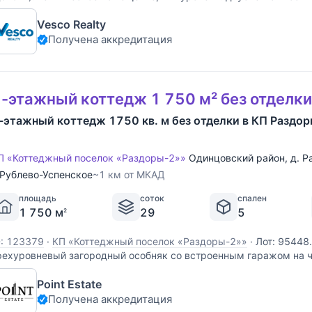
овмещенная с обеденной зоной, спальня с санузлом, гардеробн
Vesco Realty
остевой санузлы, СПА-зона с бассейном, сауной
Получена аккредитация
-этажный коттедж 1 750 м² без отделки
-этажный коттедж 1750 кв. м без отделки в КП Раздо
П «Коттеджный поселок «Раздоры-2»»
Одинцовский район
,
д. 
Рублево-Успенское
~1 км от МКАД
площадь
соток
спален
1 750 м
29
5
2
D: 123379
·
КП «Коттеджный поселок «Раздоры-2»»
·
Лот: 95448
рехуровневый загородный особняк со встроенным гаражом на 
еста, расположенный коттеджном поселок "Раздоры-2" . Устан
Point Estate
ондиционирования – DAIKIN, проложена система увлажнения – 
Получена аккредитация