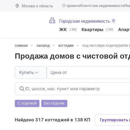
О проекте
Агентства недвижимости
Но
Москва и область
Городская недвижимость
ЖК
Квартиры
Апар
1 863
1 503
главная
загород
коттеджи
под чистовую отделку(white 
Продажа домов с чистовой от
Купить
Цена от
С отделкой
Без отделки
Найдено 317 коттеджей в 138 КП
Группировать 