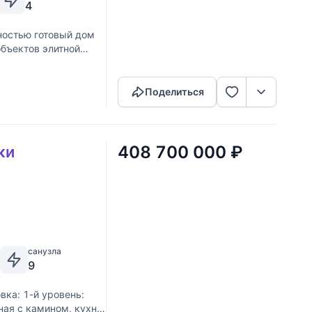
4
остью готовый дом
объектов элитной
Скопировать ссылку
ные панно, играя с
Поделиться
408 700 000
₽
ки
санузла
9
ка: 1-й уровень:
ная с камином, кухня,