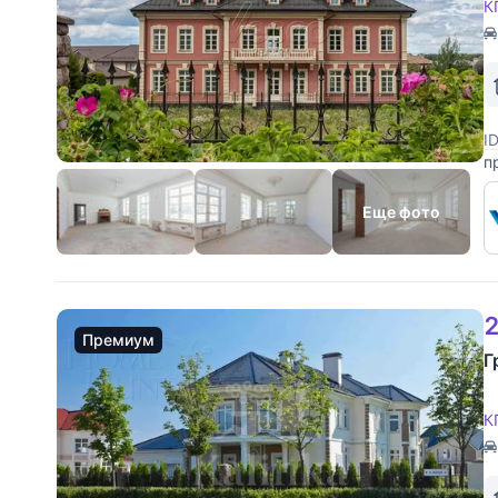
К
I
п
к
г
Еще фото
2
Премиум
Г
К