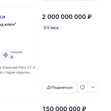
2 000 000 000
₽
ки
од ключ"
У леса
санузла
6
а Ближней Риге 57.3
й стадии отделки
Скопировать ссылку
с бассейном 25
Поделиться
150 000 000
₽
и