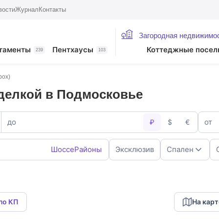
вости
Журнал
Контакты
Загородная недвижимо
таменты
Пентхаусы
Коттеджные посел
239
103
box)
делкой в Подмосковье
до
от
₽
$
€
Шоссе
Районы
Эксклюзив
Спален
1
2
4
5+
по КП
На карт