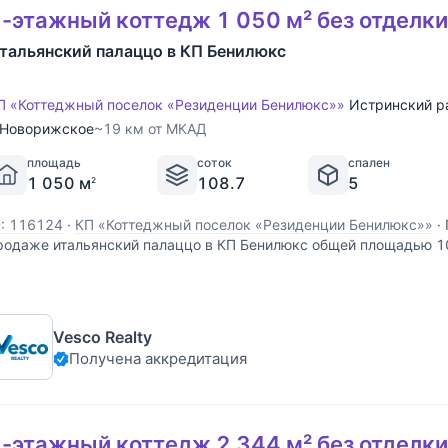
-этажный коттедж 1 050 м² без отделки
тальянский палаццо в КП Бенилюкс
П «Коттеджный поселок «Резиденции Бенилюкс»»
Истринский р
Новорижское
~19 км от МКАД
площадь
соток
спален
1 050 м
108.7
5
2
D: 116124
·
КП «Коттеджный поселок «Резиденции Бенилюкс»»
·
родаже итальянский палаццо в КП Бенилюкс общей площадью 10
рилесном участке в 108,65 соток. Двухэтажный роскошный до
есным массивом, который насыщает воздух целебными аромат
сновного
Vesco Realty
Получена аккредитация
-этажный коттедж 2 344 м² без отделки