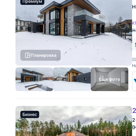
Премиум
Н
К
Планировка
I
Н
м
к
Еще фото
2
Бизнес
2
(