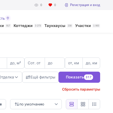
Регистрация и вход
0
0
сть
ки
Коттеджи
Таунхаусы
Участки
917
3 273
230
1 063
до, м²
Сот. от
до
от, км
до, км
Отделка
Ещё фильтры
Показать
317
Сбросить параметры
3
е
по умолчанию