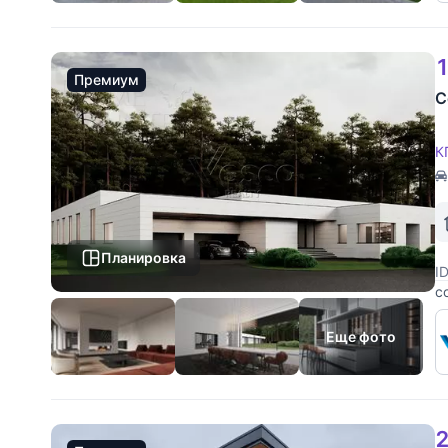
1
Премиум
С
К
Планировка
I
с
"
м
Еще фото
2