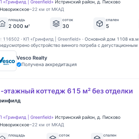
П «Гринфилд | Greenfield»
Истринский район
,
д. Писково
Новорижское
~22 км от МКАД
площадь
соток
спален
2 000 м
30
5
2
D: 116502
·
КП «Гринфилд | Greenfield»
·
Основной дом 1108 кв.м:
редусмотрено обустройство винного погреба с дегустационным
омнат; 1 этаж: кухня, столовая с камином, гостиная-салон с кам
Vesco Realty
остевой с/у; 2 этаж: гостиная, 2 детские комнаты,
Получена аккредитация
-этажный коттедж 615 м² без отделки
ринфилд
П «Гринфилд | Greenfield»
Истринский район
,
д. Писково
Новорижское
~22 км от МКАД
площадь
соток
спален