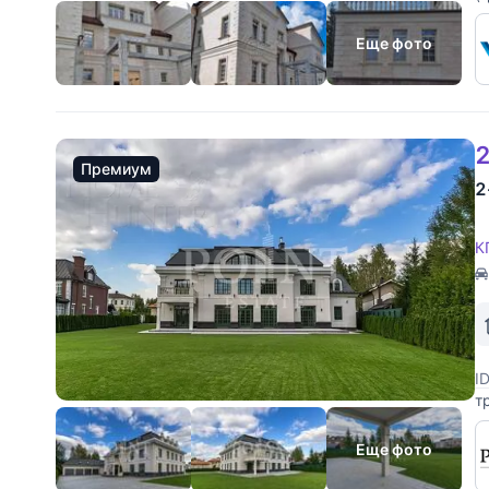
с
г
Еще фото
2
Премиум
2
К
I
т
м
к
Еще фото