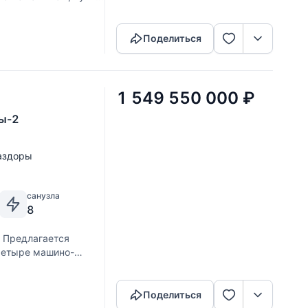
Скопировать ссылку
ая, полноценный и
Поделиться
1 549 550 000
₽
ры-2
Раздоры
санузла
8
. Предлагается
четыре машино-
Скопировать ссылку
овлена система
BUHLER AHS – ALTON,
Поделиться