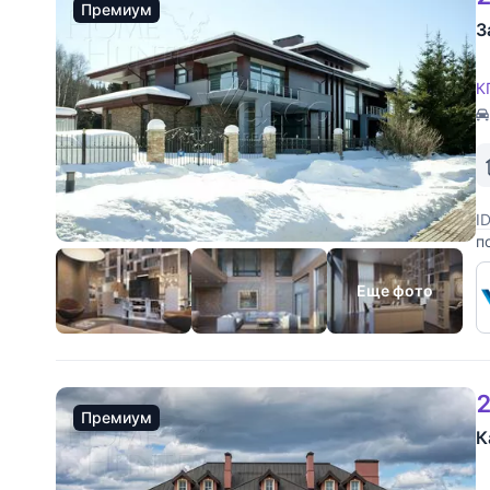
Премиум
З
К
I
п
б
п
Еще фото
2
Премиум
К