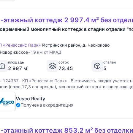
-этажный коттедж 2 997.4 м² без отдел
овременный монолитный коттедж в стадии отделки "п
П «Ренессанс Парк»
Истринский район
,
д. Чесноково
Новорижское
~19 км от МКАД
площадь
соток
спален
2 997 м
73.45
5
2
D: 124357
·
КП «Ренессанс Парк»
·
В стоимость входит участок н
отки (плюс 17,3 сот аренда), монолитный коттедж в завершающе
под ключ" общей площадью 2 997,4 м2 В доме пять спален, spa 
Vesco Realty
етров, гостиная, черная и белая кухни, зона
Получена аккредитация
-этажный коттедж 853.2 м² без отделк