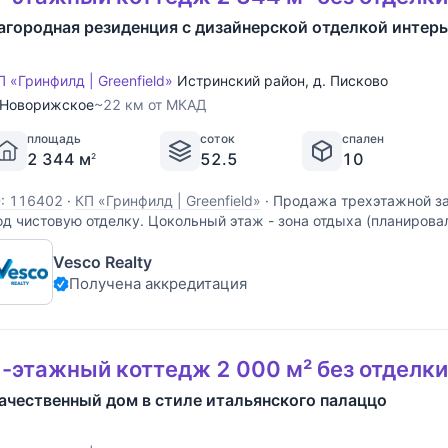
агородная резиденция с дизайнерской отделкой интер
П «Гринфилд | Greenfield»
Истринский район
,
д. Писково
Новорижское
~22 км от МКАД
площадь
соток
спален
2 344 м
52.5
10
2
D: 116402
·
КП «Гринфилд | Greenfield»
·
Продажа трехэтажной за
од чистовую отделку. Цокольный этаж - зона отдыха (планирова
ильярда, мягкой зоны, зоны караоке), помещение под домашний
Vesco Realty
омещение под настольный теннис (игровая), кухня, гостевой
Получена аккредитация
-этажный коттедж 2 000 м² без отделки
ачественный дом в стиле итальянского палаццо