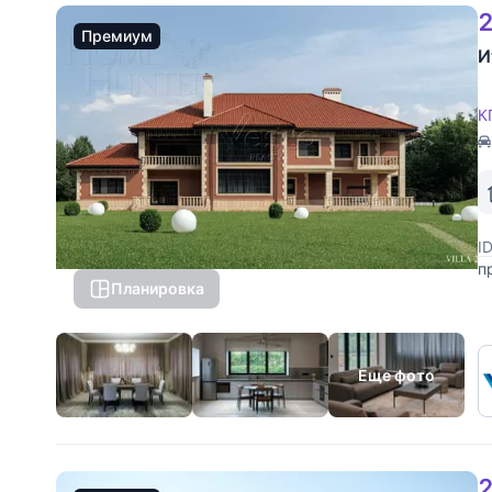
2
Премиум
И
К
I
п
Планировка
п
л
о
Еще фото
2