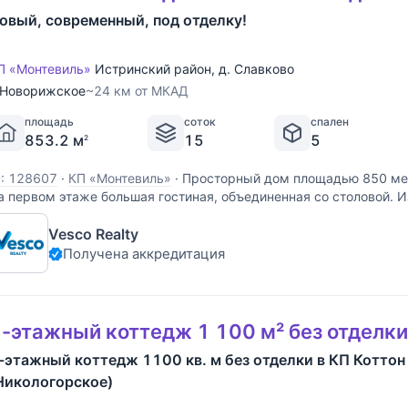
овый, современный, под отделку!
П «Монтевиль»
Истринский район
,
д. Славково
Новорижское
~24 км от МКАД
площадь
соток
спален
853.2 м
15
5
2
D: 128607
·
КП «Монтевиль»
·
Просторный дом площадью 850 мет
а первом этаже большая гостиная, объединенная со столовой. И
ожно выйти на летнюю террасу. На первом этаже есть гостевая 
Vesco Realty
омната, гардероб и помещение для
Получена аккредитация
-этажный коттедж 1 100 м² без отделки
-этажный коттедж 1100 кв. м без отделки в КП Коттон
Никологорское)