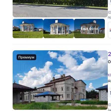
I
п
н
е
Еще фото
2
Премиум
О
К
I
(