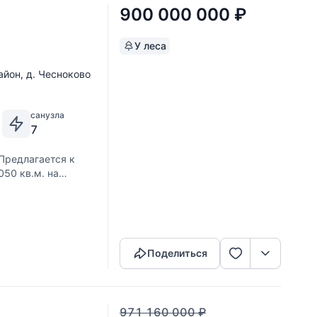
900 000 000
₽
У леса
айон
,
д. Чесноково
санузла
7
Предлагается к
50 кв.м. на
м окружен хвойным
ами. Общая площадь
Скопировать ссылку
Поделиться
971 160 000
₽