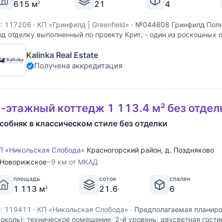
615 м
21
4
2
D: 117206
·
КП «Гринфилд | Greenfield»
·
№044608 Гринфилд Полн
од отделку выполненный по проекту Крит, - один из роскошных 
едвижимости на Новой Риге. Фасад резиденции украшают мозаич
Kalinka Real Estate
стественными оттенками песочного и молочного цвета.
Получена аккредитация
-этажный коттедж 1 113.4 м² без отдел
собняк в классическом стиле без отделки
П «Никольская Слобода»
Красногорский район
,
д. Поздняково
Новорижское
~9 км от МКАД
площадь
соток
спален
1 113 м
21.6
6
2
D: 119411
·
КП «Никольская Слобода»
·
Предполагаемая планиров
цоколь): техническое помещение; 2-й уровень: двусветная гости