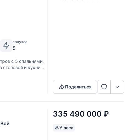
санузла
5
ров с 5 спальнями.
з столовой и кухни
Скопировать ссылку
спальня, ванная
Поделиться
335 490 000
₽
 Вэй
У леса