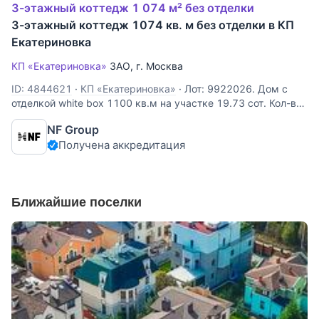
3-этажный коттедж 1 074 м² без отделки
3-этажный коттедж 1074 кв. м без отделки в КП
Екатериновка
КП «Екатериновка»
ЗАО
,
г. Москва
ID: 4844621
·
КП «Екатериновка»
·
Лот: 9922026. Дом с
отделкой white box 1100 кв.м на участке 19.73 cот. Кол-во
спален: 7. Кол-во с/у: 10. Поселок «Екатериновка». В черте
NF Group
города шоссе, 1 км от МКАД. Без комиссии для покупателя.
Получена аккредитация
Уникальный дом 1 100 м² на участке в 19 соток в поселке
Ближайшие поселки