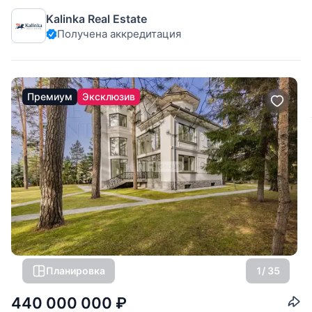
предусмотрены: 5 спален, 9 ванных комнат, кинотеатр, 5
Kalinka Real Estate
больших гардеробных, 20-метровый бассейн,
Получена аккредитация
Премиум
Эксклюзив
Планировка
1
/ 35
440 000 000
₽