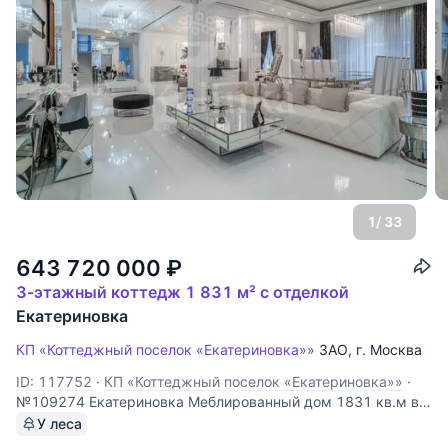
1
/ 33
643 720 000
₽
3-этажный коттедж 1 831 м² с отделкой
Екатериновка
КП «Коттеджный поселок «Екатериновка»»
ЗАО
,
г. Москва
ID: 117752
·
КП «Коттеджный поселок «Екатериновка»»
·
№109274 Екатериновка Меблированный дом 1831 кв.м в
коттеджном поселке Екатериновка. Эксклюзивная мебель
У леса
и аксессуары Ralph Lauren. Планировкой дома