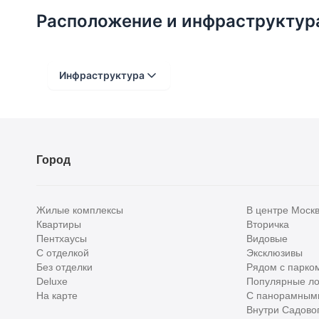
Расположение и инфраструктур
Инфраструктура
Расстояние от объекта
До 2000 метров
Город
Школы
Детские клубы
Жилые комплексы
В центре Моск
Детские сады
Квартиры
Вторичка
Пентхаусы
Видовые
Поликлиники
С отделкой
Эксклюзивы
Больницы
Без отделки
Рядом с парко
Deluxe
Популярные ло
Салоны красоты
На карте
С панорамным
Внутри Садовог
Торговые центры