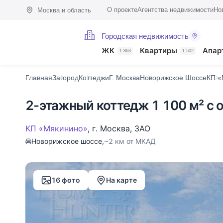
О проекте
Агентства недвижимости
Но
Москва и область
Городская недвижимость
Фото (16)
Характеристики
Описание
О поселке
На карте
ЖК
Квартиры
Апар
1 863
1 502
Главная
Загород
Коттеджи
Г. Москва
Новорижское Шоссе
КП «
2-этажный коттедж 1 100 м² с 
КП «Мякинино»
,
г. Москва
,
ЗАО
Новорижское шоссе,
~2 км от МКАД
16 фото
На карте