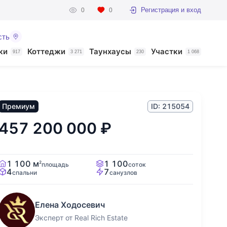
Регистрация и вход
0
0
сть
ки
Коттеджи
Таунхаусы
Участки
917
3 271
230
1 068
Премиум
ID: 215054
457 200 000
₽
1 100 м
1 100
2
площадь
соток
4
7
спальни
санузлов
Елена Ходосевич
Эксперт от Real Rich Estate