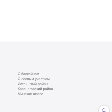
С бассейном
С лесным участком
Все
0
Истринский район
Красногорский район
Сегодня
0
Минское шоссе
Вчера
0
За неделю
0