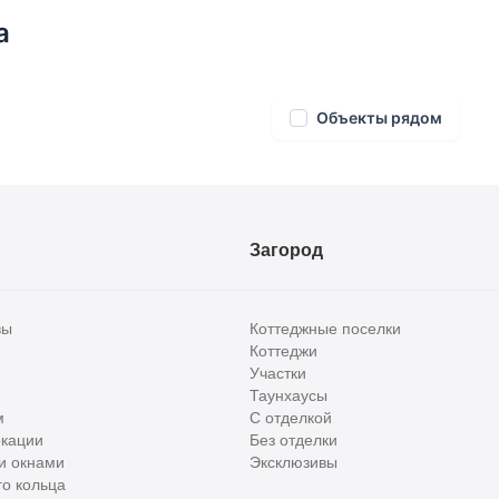
а
Объекты рядом
Загород
вы
Коттеджные поселки
Коттеджи
Участки
Таунхаусы
м
С отделкой
кации
Без отделки
и окнами
Эксклюзивы
о кольца