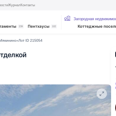
вости
Журнал
Контакты
Загородная недвижимо
таменты
Пентхаусы
Коттеджные посел
239
102
Мякинино»
Лот ID 215054
отделкой