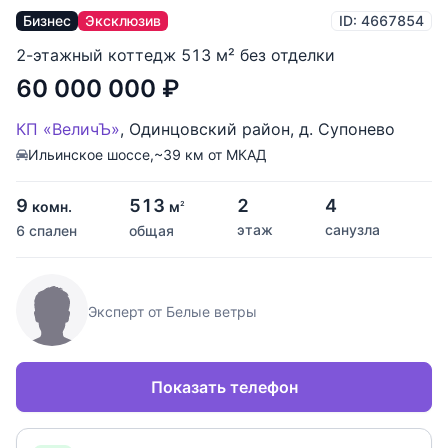
Бизнес
Эксклюзив
ID: 4667854
2-этажный коттедж 513 м² без отделки
60 000 000
₽
КП «ВеличЪ»
,
Одинцовский район
,
д. Супонево
Ильинское шоссе,
~39 км от МКАД
9
513
2
4
комн.
м
2
этаж
санузла
6 спален
общая
Эксперт от Белые ветры
Показать телефон