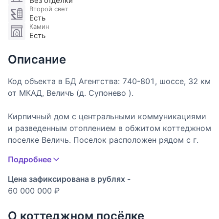
Без отделки
Второй свет
Есть
Камин
Есть
Описание
Код объекта в БД Агентства: 740-801, шоссе, 32 км
от МКАД, Величъ (д. Супонево ).
Кирпичный дом с центральными коммуникациями
и разведенным отоплением в обжитом коттеджном
поселке Величь. Поселок расположен рядом с г.
Звенигород, в который удобно добраться по
Подробнее
Новорижскому шоссе из центра Москвы.
Качественное строительство. Высокие потолки,
Цена зафиксирована в рублях -
второй свет в гостиной. Богатый функционал: 6
60 000 000 ₽
спален, спортзал, винотека, кинозал, сауна с
комнатой отдыха, каминный зал, гараж на 2 авто.
О коттеджном посёлке