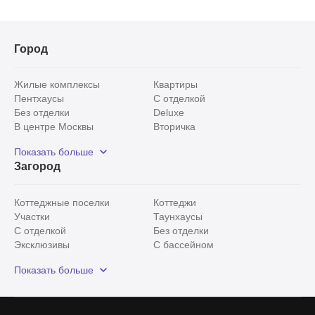
Город
Жилые комплексы
Квартиры
Пентхаусы
С отделкой
Без отделки
Deluxe
В центре Москвы
Вторичка
Видовые
Эксклюзивы
Показать больше
Рядом с парком
Популярные локации
Загород
С панорамными окнами
Внутри Садового кольца
Коттеджные поселки
Коттеджи
Участки
Таунхаусы
С отделкой
Без отделки
Эксклюзивы
С бассейном
С лесным участком
Истринский район
Показать больше
Красногорский район
Минское шоссе
Все
0