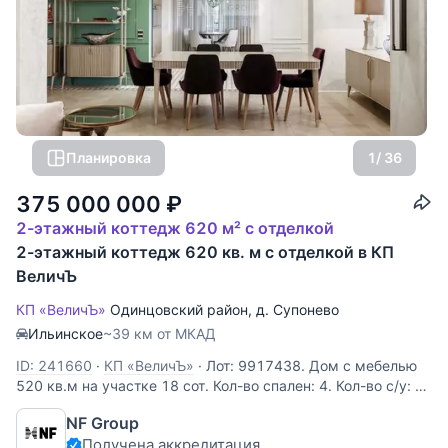
Планировка
1
/ 36
375 000 000
₽
2-этажный коттедж 620 м² с отделкой
2-этажный коттедж 620 кв. м с отделкой в КП
ВеличЪ
КП «ВеличЪ»
Одинцовский район
,
д. Супонево
Ильинское
~39 км от МКАД
ID: 241660
·
КП «ВеличЪ»
·
Лот: 9917438. Дом с мебелью
520 кв.м на участке 18 cот. Кол-во спален: 4. Кол-во с/у: 3.
Поселок «Величъ». Новорижское шоссе, 30 км от МКАД.
NF Group
Без комиссии для покупателя. Эксклюзивный дом в
Получена аккредитация
поселке Величъ в 30 км от МКАД по Новорижскому шоссе.