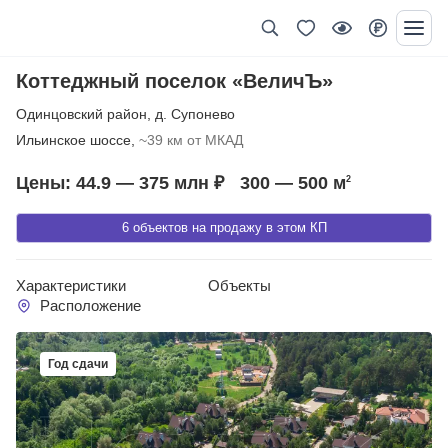
Коттеджный поселок «ВеличЪ»
Одинцовский район
,
д. Супонево
Ильинское шоссе,
~39 км от МКАД
Цены: 44.9 — 375 млн ₽
300 — 500
м
2
6 объектов на продажу в этом КП
Характеристики
Объекты
Расположение
Год сдачи