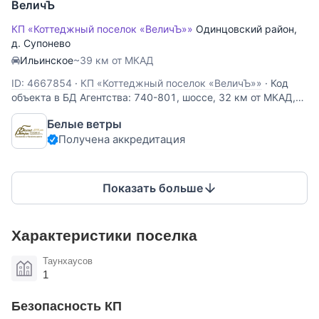
ВеличЪ
КП «Коттеджный поселок «ВеличЪ»»
Одинцовский район
,
д. Супонево
Ильинское
~39 км от МКАД
ID: 4667854
·
КП «Коттеджный поселок «ВеличЪ»»
·
Код
объекта в БД Агентства: 740-801, шоссе, 32 км от МКАД,
Величъ (д. Супонево ). Кирпичный дом с центральными
Белые ветры
коммуникациями и разведенным отоплением в обжитом
Получена аккредитация
коттеджном поселке Величь. Поселок расположен рядом с
г. Звенигород, в который
Показать больше
Характеристики поселка
Таунхаусов
1
Безопасность КП