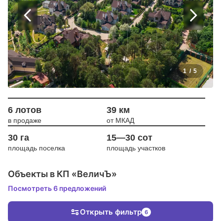
1
/
5
6 лотов
39 км
в продаже
от МКАД
30 га
15—30 сот
площадь поселка
площадь участков
Объекты в КП «ВеличЪ»
Посмотреть 6 предложений
Открыть фильтр
6