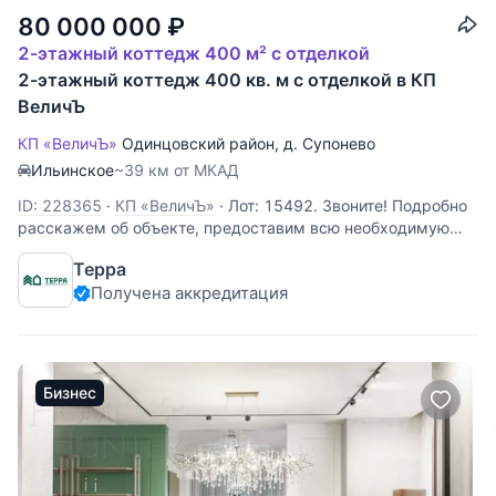
80 000 000
₽
2-этажный коттедж 400 м² с отделкой
2-этажный коттедж 400 кв. м с отделкой в КП
ВеличЪ
КП «ВеличЪ»
Одинцовский район
,
д. Супонево
Ильинское
~39 км от МКАД
ID: 228365
·
КП «ВеличЪ»
·
Лот: 15492. Звоните! Подробно
расскажем об объекте, предоставим всю необходимую
информацию и оперативно покажем!
Терра
Получена аккредитация
Бизнес