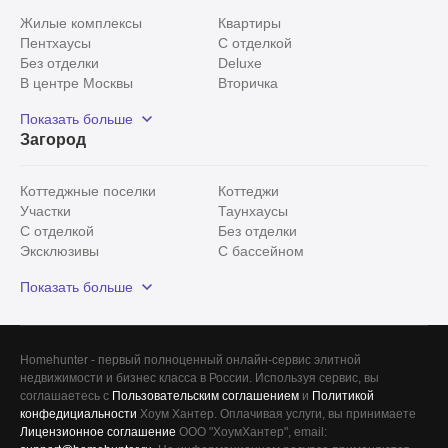
Жилые комплексы
Квартиры
Пентхаусы
С отделкой
Без отделки
Deluxe
В центре Москвы
Вторичка
Видовые
Эксклюзивы
Показать больше
Рядом с парком
Популярные локации
Загород
С панорамными окнами
Внутри Садового кольца
Коттеджные поселки
Коттеджи
Участки
Таунхаусы
С отделкой
Без отделки
Эксклюзивы
С бассейном
С лесным участком
Истринский район
Показать больше
Красногорский район
Минское шоссе
Все
0
Homehunter - первый полноценный онлайн-сервис элитной
недвижимости и бизнес класса в России. Используя сервис, вы
Сегодня
0
соглашаетесь с
Пользовательским соглашением
и
Политикой
конфедициальности
Хоум Хантер. Оплачивая услуги, вы принимаете
Вчера
0
Лицензионное соглашение
ООО "ХоумХантер", email: