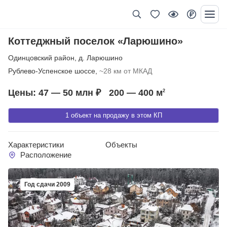
Коттеджный поселок «Ларюшино»
Одинцовский район
,
д. Ларюшино
Рублево-Успенское шоссе,
~28 км от МКАД
Цены: 47 — 50 млн ₽
200 — 400
м
2
1 объект на продажу в этом КП
Характеристики
Объекты
Расположение
Год сдачи 2009