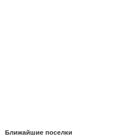
Школы
Детские клубы
Детские сады
Поликлиники
Больницы
Салоны красоты
Торговые центры
Фитнесы
Ветеринарные клиники
Ближайшие поселки