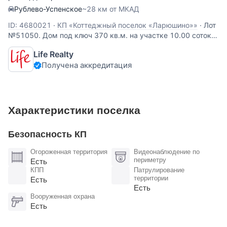
Рублево-Успенское
~28 км от МКАД
ID: 4680021
·
КП «Коттеджный поселок «Ларюшино»»
·
Лот
№51050. Дом под ключ 370 кв.м. на участке 10.00 соток.
Количество спален: 4. Ларюшино, Рублево-Успенское
Life Realty
шоссе, 30 км от МКАД. Фактически 12 сот. На участке
Получена аккредитация
газон, молодые деревья. Площадка на 2 автомобиля. На
участке выполнен дренаж. Дом
Характеристики поселка
Безопасность КП
Огороженная территория
Видеонаблюдение по
периметру
Есть
КПП
Патрулирование
территории
Есть
Есть
Вооруженная охрана
Есть