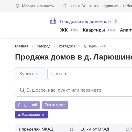
О проекте
Агентства недвижимости
Но
Москва и область
Городская недвижимость
ЖК
Квартиры
Апар
1 863
1 503
главная
загород
коттеджи
д. Ларюшино
Продажа домов в д. Ларюшин
Купить
Цена от
С отделкой
Без отделки
д. Ларюшино
11
65
в пределах МКАД
10 км от МКАД