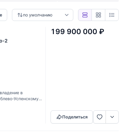
е
по умолчанию
199 900 000
₽
о-2
владение в
ублево-Успенскому
Скопировать ссылку
 стиле. Просторный
Поделиться